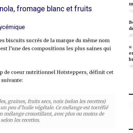
m
nola, fromage blanc et fruits
1 j
B
glycémique
d
20
 les biscuits sucrés de la marque du même nom
«
i) est l’une des compositions les plus saines qui
e
b
18
up de coeur nutritionnel Hotsteppers, définit cet
 suivante:
H
, graines, fruits secs, noix (selon les recettes)
 un peu d’huile végétale. Ce mélange est torréfié
n mélange croustillant, avec plus ou moins de
selon les recettes.
I