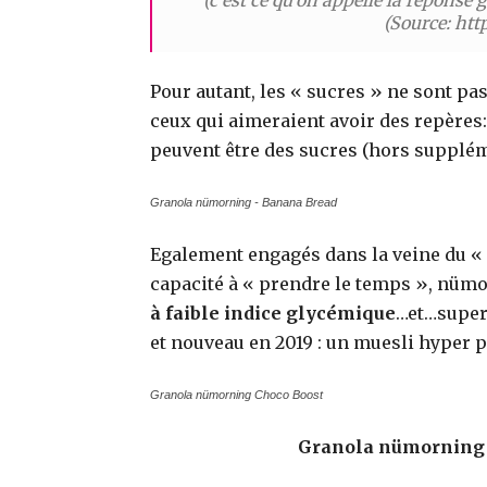
(c’est ce qu’on appelle la réponse g
(Source: htt
Pour autant, les « sucres » ne sont pas à
ceux qui aimeraient avoir des repères
peuvent être des sucres (hors suppléme
Granola nümorning - Banana Bread
Egalement engagés dans la veine du « 
capacité à « prendre le temps », nü
à faible indice glycémique
…et…super 
et nouveau en 2019 : un muesli hyper p
Granola nümorning Choco Boost
Granola nümorning : 