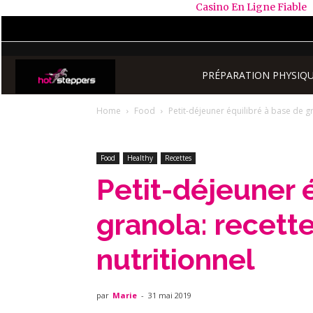
Casino En Ligne Fiable
HOTSTEPPERS
PRÉPARATION PHYSIQ
Home
Food
Petit-déjeuner équilibré à base de gr
Food
Healthy
Recettes
Petit-déjeuner 
granola: recett
nutritionnel
par
Marie
-
31 mai 2019