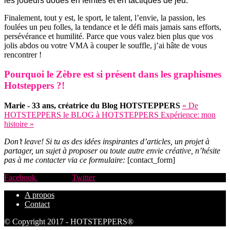
les joueurs doués en feintes et en tactiques de jeu.
Finalement, tout y est, le sport, le talent, l’envie, la passion, les
foulées un peu folles, la tendance et le défi mais jamais sans efforts,
persévérance et humilité. Parce que vous valez bien plus que vos
jolis abdos ou votre VMA à couper le souffle, j’ai hâte de vous
rencontrer !
Pourquoi le Zèbre est si présent dans les graphismes
Hotsteppers ?!
Marie - 33 ans, créatrice du Blog HOTSTEPPERS
« De
HOTSTEPPERS le BLOG à HOTSTEPPERS Expérience: mon
histoire »
Don’t leave! Si tu as des idées inspirantes d’articles, un projet à
partager, un sujet à proposer ou toute autre envie créative, n’hésite
pas à me contacter via ce formulaire:
[contact_form]
Facebook
Instagram
Twitter
A propos
Contact
© Copyright 2017 - HOTSTEPPERS®