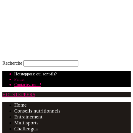
Recherche
Hotsteppers: qui sont-ils?
Panier
Contactez-moi !
HOTSTEPPERS
Home
Conseils nutritionnels
Entrainement
Multisports
Challenges