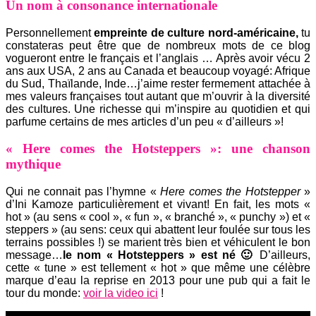
Un nom à consonance internationale
Personnellement
empreinte de culture nord-américaine,
tu
constateras peut être que de nombreux mots de ce blog
vogueront entre le français et l’anglais … Après avoir vécu 2
ans aux USA, 2 ans au Canada et beaucoup voyagé: Afrique
du Sud, Thaïlande, Inde…j’aime rester fermement attachée à
mes valeurs françaises tout autant que m’ouvrir à la diversité
des cultures. Une richesse qui m’inspire au quotidien et qui
parfume certains de mes articles d’un peu « d’ailleurs »!
« Here comes the Hotsteppers »: une chanson
mythique
Qui ne connait pas l’hymne «
Here comes the Hotstepper
»
d’Ini Kamoze particulièrement et vivant! En fait, les mots «
hot » (au sens « cool », « fun », « branché », « punchy ») et «
steppers » (au sens: ceux qui abattent leur foulée sur tous les
terrains possibles !) se marient très bien et véhiculent le bon
message…
le nom « Hotsteppers » est né 🙂
D’ailleurs,
cette « tune » est tellement « hot » que même une célèbre
marque d’eau la reprise en 2013 pour une pub qui a fait le
tour du monde:
voir la video ici
!