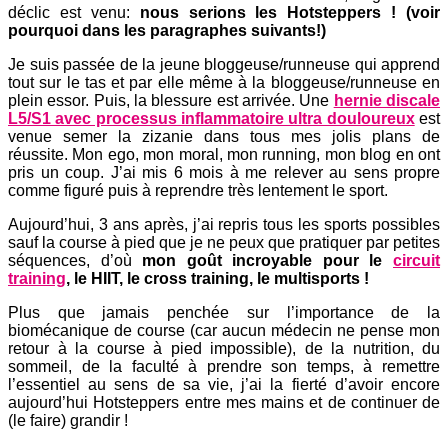
déclic est venu:
nous serions les Hotsteppers ! (voir
pourquoi dans les paragraphes suivants!)
Je suis passée de la jeune bloggeuse/runneuse qui apprend
tout sur le tas et par elle même à la bloggeuse/runneuse en
plein essor. Puis, la blessure est arrivée. Une
hernie discale
L5/S1 avec processus inflammatoire ultra douloureux
est
venue semer la zizanie dans tous mes jolis plans de
réussite. Mon ego, mon moral, mon running, mon blog en ont
pris un coup. J’ai mis 6 mois à me relever au sens propre
comme figuré puis à reprendre très lentement le sport.
Aujourd’hui, 3 ans après, j’ai repris tous les sports possibles
sauf la course à pied que je ne peux que pratiquer par petites
séquences, d’où
mon goût incroyable pour le
circuit
training
, le HIIT, le cross training, le multisports !
Plus que jamais penchée sur l’importance de la
biomécanique de course (car aucun médecin ne pense mon
retour à la course à pied impossible), de la nutrition, du
sommeil, de la faculté à prendre son temps, à remettre
l’essentiel au sens de sa vie, j’ai la fierté d’avoir encore
aujourd’hui Hotsteppers entre mes mains et de continuer de
(le faire) grandir !