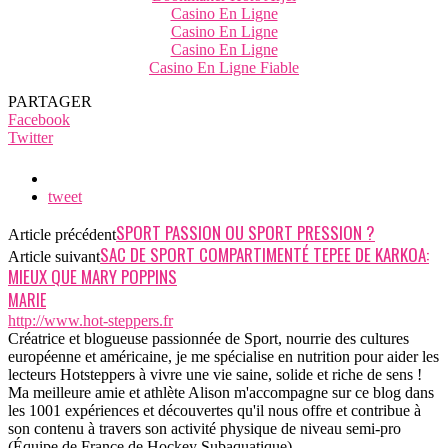
Casino En Ligne
Casino En Ligne
Casino En Ligne
Casino En Ligne Fiable
PARTAGER
Facebook
Twitter
tweet
SPORT PASSION OU SPORT PRESSION ?
Article précédent
SAC DE SPORT COMPARTIMENTÉ TEPEE DE KARKOA:
Article suivant
MIEUX QUE MARY POPPINS
MARIE
http://www.hot-steppers.fr
Créatrice et blogueuse passionnée de Sport, nourrie des cultures
européenne et américaine, je me spécialise en nutrition pour aider les
lecteurs Hotsteppers à vivre une vie saine, solide et riche de sens !
Ma meilleure amie et athlète Alison m'accompagne sur ce blog dans
les 1001 expériences et découvertes qu'il nous offre et contribue à
son contenu à travers son activité physique de niveau semi-pro
(Équipe de France de Hockey Subaquatique)