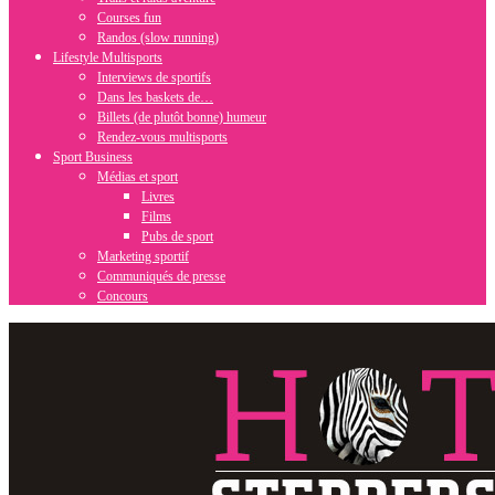
Courses fun
Randos (slow running)
Lifestyle Multisports
Interviews de sportifs
Dans les baskets de…
Billets (de plutôt bonne) humeur
Rendez-vous multisports
Sport Business
Médias et sport
Livres
Films
Pubs de sport
Marketing sportif
Communiqués de presse
Concours