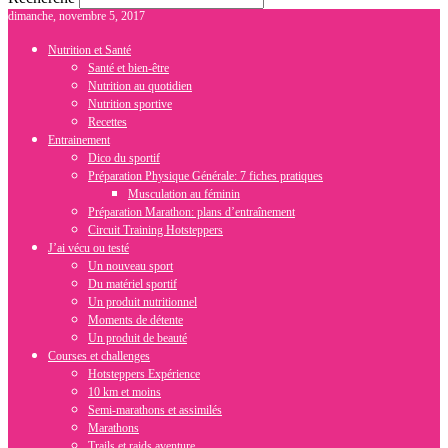
dimanche, novembre 5, 2017
Nutrition et Santé
Santé et bien-être
Nutrition au quotidien
Nutrition sportive
Recettes
Entrainement
Dico du sportif
Préparation Physique Générale: 7 fiches pratiques
Musculation au féminin
Préparation Marathon: plans d’entraînement
Circuit Training Hotsteppers
J’ai vécu ou testé
Un nouveau sport
Du matériel sportif
Un produit nutritionnel
Moments de détente
Un produit de beauté
Courses et challenges
Hotsteppers Expérience
10 km et moins
Semi-marathons et assimilés
Marathons
Trails et raids aventure