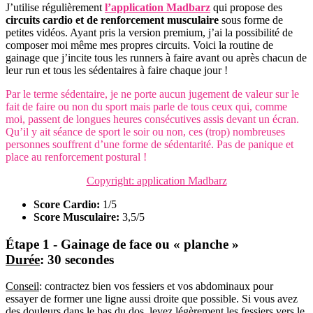
J’utilise régulièrement
l’application Madbarz
qui propose des
circuits cardio et de renforcement musculaire
sous forme de
petites vidéos. Ayant pris la version premium, j’ai la possibilité de
composer moi même mes propres circuits. Voici la routine de
gainage que j’incite tous les runners à faire avant ou après chacun de
leur run et tous les sédentaires à faire chaque jour !
Par le terme sédentaire, je ne porte aucun jugement de valeur sur le
fait de faire ou non du sport mais parle de tous ceux qui, comme
moi, passent de longues heures consécutives assis devant un écran.
Qu’il y ait séance de sport le soir ou non, ces (trop) nombreuses
personnes souffrent d’une forme de sédentarité. Pas de panique et
place au renforcement postural !
Copyright: application Madbarz
Score Cardio:
1/5
Score Musculaire:
3,5/5
Étape 1 - Gainage de face ou « planche »
Durée
: 30 secondes
Conseil
: contractez bien vos fessiers et vos abdominaux pour
essayer de former une ligne aussi droite que possible. Si vous avez
des douleurs dans le bas du dos, levez légèrement les fessiers vers le