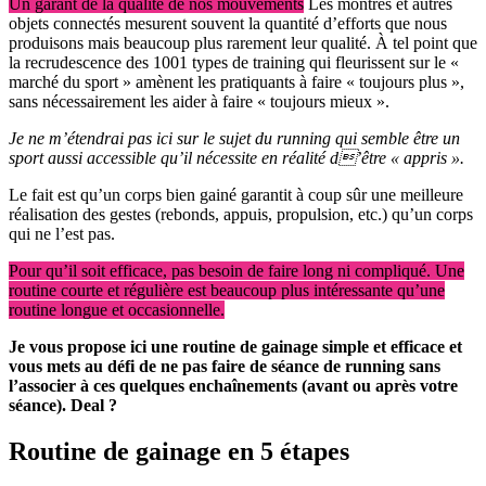
Un garant de la qualité de nos mouvements
Les montres et autres
objets connectés mesurent souvent la quantité d’efforts que nous
produisons mais beaucoup plus rarement leur qualité. À tel point que
la recrudescence des 1001 types de training qui fleurissent sur le «
marché du sport » amènent les pratiquants à faire « toujours plus »,
sans nécessairement les aider à faire « toujours mieux ».
Je ne m’étendrai pas ici sur le sujet du running qui semble être un
sport aussi accessible qu’il nécessite en réalité d’être « appris ».
Le fait est qu’un corps bien gainé garantit à coup sûr une meilleure
réalisation des gestes (rebonds, appuis, propulsion, etc.) qu’un corps
qui ne l’est pas.
Pour qu’il soit efficace, pas besoin de faire long ni compliqué. Une
routine courte et régulière est beaucoup plus intéressante qu’une
routine longue et occasionnelle.
Je vous propose ici une routine de gainage simple et efficace et
vous mets au défi de ne pas faire de séance de running sans
l’associer à ces quelques enchaînements (avant ou après votre
séance). Deal ?
Routine de gainage en 5 étapes