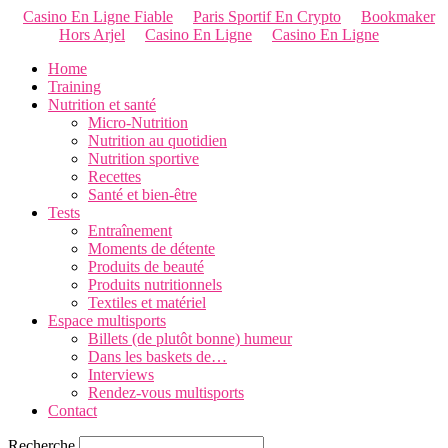
Casino En Ligne Fiable
Paris Sportif En Crypto
Bookmaker
Hors Arjel
Casino En Ligne
Casino En Ligne
Home
Training
Nutrition et santé
Micro-Nutrition
Nutrition au quotidien
Nutrition sportive
Recettes
Santé et bien-être
Tests
Entraînement
Moments de détente
Produits de beauté
Produits nutritionnels
Textiles et matériel
Espace multisports
Billets (de plutôt bonne) humeur
Dans les baskets de…
Interviews
Rendez-vous multisports
Contact
Recherche