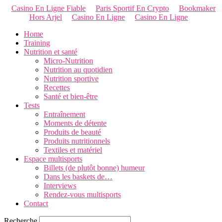
Casino En Ligne Fiable
Paris Sportif En Crypto
Bookmaker
Hors Arjel
Casino En Ligne
Casino En Ligne
Home
Training
Nutrition et santé
Micro-Nutrition
Nutrition au quotidien
Nutrition sportive
Recettes
Santé et bien-être
Tests
Entraînement
Moments de détente
Produits de beauté
Produits nutritionnels
Textiles et matériel
Espace multisports
Billets (de plutôt bonne) humeur
Dans les baskets de…
Interviews
Rendez-vous multisports
Contact
Recherche