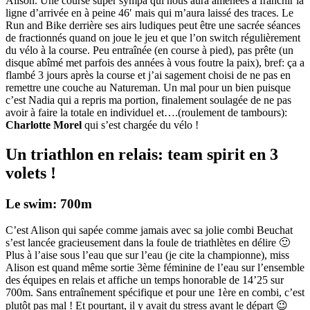
Alison. Une course super sympa qui nous aura amenées à franchir la
ligne d’arrivée en à peine 46′ mais qui m’aura laissé des traces. Le
Run and Bike derrière ses airs ludiques peut être une sacrée séances
de fractionnés quand on joue le jeu et que l’on switch régulièrement
du vélo à la course. Peu entraînée (en course à pied), pas prête (un
disque abîmé met parfois des années à vous foutre la paix), bref: ça a
flambé 3 jours après la course et j’ai sagement choisi de ne pas en
remettre une couche au Natureman. Un mal pour un bien puisque
c’est Nadia qui a repris ma portion, finalement soulagée de ne pas
avoir à faire la totale en individuel et….(roulement de tambours):
Charlotte Morel
qui s’est chargée du vélo !
Un triathlon en relais: team spirit en 3
volets !
Le swim: 700m
C’est Alison qui sapée comme jamais avec sa jolie combi Beuchat
s’est lancée gracieusement dans la foule de triathlètes en délire 🙂
Plus à l’aise sous l’eau que sur l’eau (je cite la championne), miss
Alison est quand même sortie 3ème féminine de l’eau sur l’ensemble
des équipes en relais et affiche un temps honorable de 14’25 sur
700m. Sans entraînement spécifique et pour une 1ère en combi, c’est
plutôt pas mal ! Et pourtant, il y avait du stress avant le départ 😉