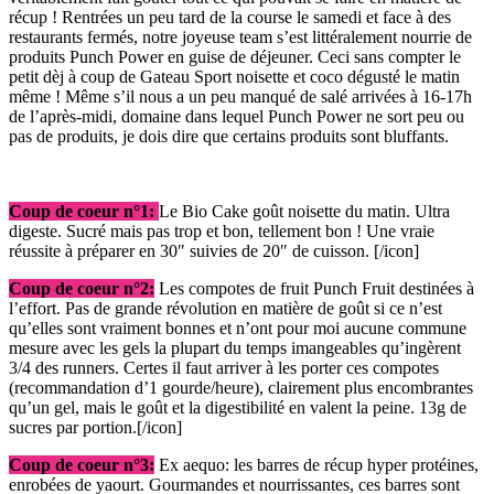
récup ! Rentrées un peu tard de la course le samedi et face à des
restaurants fermés, notre joyeuse team s’est littéralement nourrie de
produits Punch Power en guise de déjeuner. Ceci sans compter le
petit dèj à coup de Gateau Sport noisette et coco dégusté le matin
même ! Même s’il nous a un peu manqué de salé arrivées à 16-17h
de l’après-midi, domaine dans lequel Punch Power ne sort peu ou
pas de produits, je dois dire que certains produits sont bluffants.
Coup de coeur n°1:
Le Bio Cake goût noisette du matin. Ultra
digeste. Sucré mais pas trop et bon, tellement bon ! Une vraie
réussite à préparer en 30″ suivies de 20″ de cuisson. [/icon]
Coup de coeur n°2:
Les compotes de fruit Punch Fruit destinées à
l’effort. Pas de grande révolution en matière de goût si ce n’est
qu’elles sont vraiment bonnes et n’ont pour moi aucune commune
mesure avec les gels la plupart du temps imangeables qu’ingèrent
3/4 des runners. Certes il faut arriver à les porter ces compotes
(recommandation d’1 gourde/heure), clairement plus encombrantes
qu’un gel, mais le goût et la digestibilité en valent la peine. 13g de
sucres par portion.[/icon]
Coup de coeur n°3:
Ex aequo: les barres de récup hyper protéines,
enrobées de yaourt. Gourmandes et nourrissantes, ces barres sont