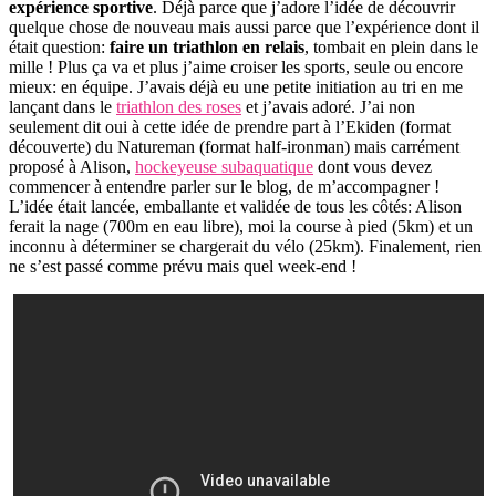
expérience sportive
. Déjà parce que j’adore l’idée de découvrir
quelque chose de nouveau mais aussi parce que l’expérience dont il
était question:
faire un triathlon en relais
, tombait en plein dans le
mille ! Plus ça va et plus j’aime croiser les sports, seule ou encore
mieux: en équipe. J’avais déjà eu une petite initiation au tri en me
lançant dans le
triathlon des roses
et j’avais adoré. J’ai non
seulement dit oui à cette idée de prendre part à l’Ekiden (format
découverte) du Natureman (format half-ironman) mais carrément
proposé à Alison,
hockeyeuse subaquatique
dont vous devez
commencer à entendre parler sur le blog, de m’accompagner !
L’idée était lancée, emballante et validée de tous les côtés: Alison
ferait la nage (700m en eau libre), moi la course à pied (5km) et un
inconnu à déterminer se chargerait du vélo (25km). Finalement, rien
ne s’est passé comme prévu mais quel week-end !