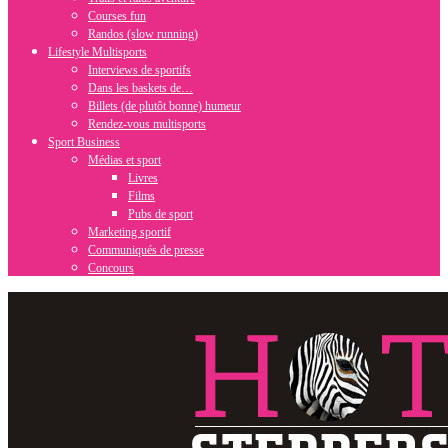
Courses fun
Randos (slow running)
Lifestyle Multisports
Interviews de sportifs
Dans les baskets de…
Billets (de plutôt bonne) humeur
Rendez-vous multisports
Sport Business
Médias et sport
Livres
Films
Pubs de sport
Marketing sportif
Communiqués de presse
Concours