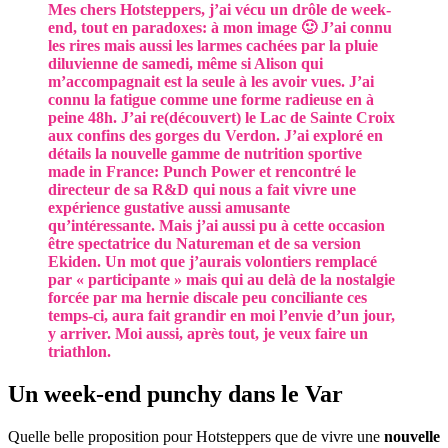
Mes chers Hotsteppers, j’ai vécu un drôle de week-
end, tout en paradoxes: à mon image 🙂 J’ai connu
les rires mais aussi les larmes cachées par la pluie
diluvienne de samedi, même si Alison qui
m’accompagnait est la seule à les avoir vues. J’ai
connu la fatigue comme une forme radieuse en à
peine 48h. J’ai re(découvert) le Lac de Sainte Croix
aux confins des gorges du Verdon. J’ai exploré en
détails la nouvelle gamme de nutrition sportive
made in France: Punch Power et rencontré le
directeur de sa R&D qui nous a fait vivre une
expérience gustative aussi amusante
qu’intéressante. Mais j’ai aussi pu à cette occasion
être spectatrice du Natureman et de sa version
Ekiden. Un mot que j’aurais volontiers remplacé
par « participante » mais qui au delà de la nostalgie
forcée par ma hernie discale peu conciliante ces
temps-ci, aura fait grandir en moi l’envie d’un jour,
y arriver. Moi aussi, après tout, je veux faire un
triathlon.
Un week-end punchy dans le Var
Quelle belle proposition pour Hotsteppers que de vivre une
nouvelle