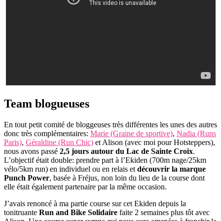
Team blogueuses
En tout petit comité de bloggeuses très différentes les unes des autres
donc très complémentaires:
Marie (Graine de sportive)
,
Nadia (Runs
Paris)
,
Géraldine (Run Chic)
et Alison (avec moi pour Hotsteppers),
nous avons passé
2,5 jours autour du Lac de Sainte Croix
.
L’objectif était double: prendre part à l’Ekiden (700m nage/25km
vélo/5km run) en individuel ou en relais et
découvrir la marque
Punch Power
, basée à Fréjus, non loin du lieu de la course dont
elle était également partenaire par la même occasion.
J’avais renoncé à ma partie course sur cet Ekiden depuis la
tonitruante
Run and Bike Solidaire
faite 2 semaines plus tôt avec