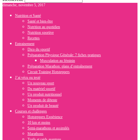
dimanche, novembre 5, 2017
Nutrition et Santé
Santé et bien-être
Nutrition au quotidien
Nutrition sportive
Recettes
Entrainement
Dico du sportif
Préparation Physique Générale: 7 fiches pratiques
Musculation au féminin
Préparation Marathon: plans d’entraînement
Circuit Training Hotsteppers
J’ai vécu ou testé
Un nouveau sport
Du matériel sportif
Un produit nutritionnel
Moments de détente
Un produit de beauté
Courses et challenges
Hotsteppers Expérience
10 km et moins
Semi-marathons et assimilés
Marathons
Trails et raids aventure