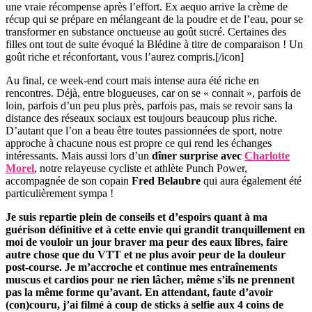
une vraie récompense après l’effort. Ex aequo arrive la crème de
récup qui se prépare en mélangeant de la poudre et de l’eau, pour se
transformer en substance onctueuse au goût sucré. Certaines des
filles ont tout de suite évoqué la Blédine à titre de comparaison ! Un
goût riche et réconfortant, vous l’aurez compris.[/icon]
Au final, ce week-end court mais intense aura été riche en
rencontres. Déjà, entre blogueuses, car on se « connait », parfois de
loin, parfois d’un peu plus près, parfois pas, mais se revoir sans la
distance des réseaux sociaux est toujours beaucoup plus riche.
D’autant que l’on a beau être toutes passionnées de sport, notre
approche à chacune nous est propre ce qui rend les échanges
intéressants. Mais aussi lors d’un
dîner surprise avec
Charlotte
Morel
, notre relayeuse cycliste et athlète Punch Power,
accompagnée de son copain
Fred Belaubre
qui aura également été
particulièrement sympa !
Je suis repartie plein de conseils et d’espoirs quant à ma
guérison définitive et à cette envie qui grandit tranquillement en
moi de vouloir un jour braver ma peur des eaux libres, faire
autre chose que du VTT et ne plus avoir peur de la douleur
post-course. Je m’accroche et continue mes entraînements
muscus et cardios pour ne rien lâcher, même s’ils ne prennent
pas la même forme qu’avant. En attendant, faute d’avoir
(con)couru, j’ai filmé à coup de sticks à selfie aux 4 coins de