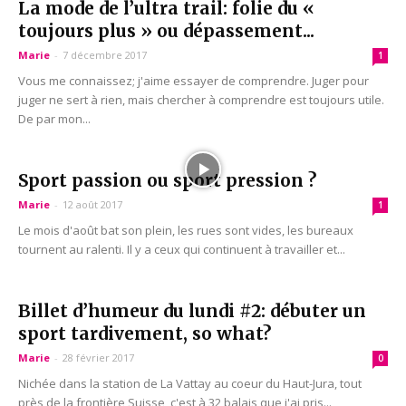
La mode de l’ultra trail: folie du «
toujours plus » ou dépassement...
Marie
-
7 décembre 2017
1
Vous me connaissez; j'aime essayer de comprendre. Juger pour
juger ne sert à rien, mais chercher à comprendre est toujours utile.
De par mon...
Sport passion ou sport pression ?
Marie
-
12 août 2017
1
Le mois d'août bat son plein, les rues sont vides, les bureaux
tournent au ralenti. Il y a ceux qui continuent à travailler et...
Billet d’humeur du lundi #2: débuter un
sport tardivement, so what?
Marie
-
28 février 2017
0
‍Nichée dans la station de La Vattay au coeur du Haut-Jura, tout
près de la frontière Suisse, c'est à 32 balais que j'ai pris...