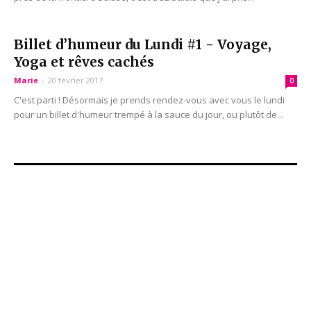
Billet d’humeur du Lundi #1 - Voyage,
Yoga et rêves cachés
Marie
-
20 février 2017
0
C'est parti ! Désormais je prends rendez-vous avec vous le lundi
pour un billet d'humeur trempé à la sauce du jour, ou plutôt de...
Rejoignez-nous sur Facebook !