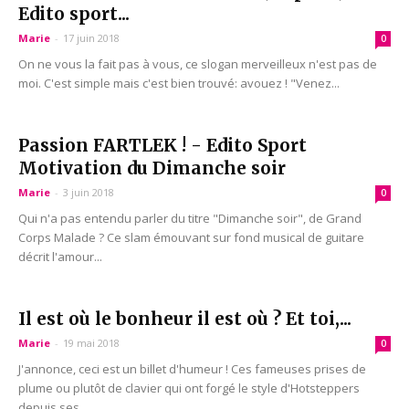
Edito sport...
Marie
-
17 juin 2018
0
On ne vous la fait pas à vous, ce slogan merveilleux n'est pas de
moi. C'est simple mais c'est bien trouvé: avouez ! "Venez...
Passion FARTLEK ! - Edito Sport
Motivation du Dimanche soir
Marie
-
3 juin 2018
0
Qui n'a pas entendu parler du titre "Dimanche soir", de Grand
Corps Malade ? Ce slam émouvant sur fond musical de guitare
décrit l'amour...
Il est où le bonheur il est où ? Et toi,...
Marie
-
19 mai 2018
0
J'annonce, ceci est un billet d'humeur ! Ces fameuses prises de
plume ou plutôt de clavier qui ont forgé le style d'Hotsteppers
depuis ses...