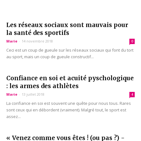
Les réseaux sociaux sont mauvais pour
la santé des sportifs
Marie
-
14 novembre 2018
0
Ceci est un coup de gueule sur les réseaux sociaux qui font du tort
au sport, mais un coup de gueule constructif...
Confiance en soi et acuité pyschologique
: les armes des athlètes
Marie
-
13 juillet 2018
4
La confiance en soi est souvent une quête pour nous tous. Rares
sont ceux qui en débordent (vraiment). Malgré tout, le sport est
assez...
« Venez comme vous êtes ! (ou pas ?) -