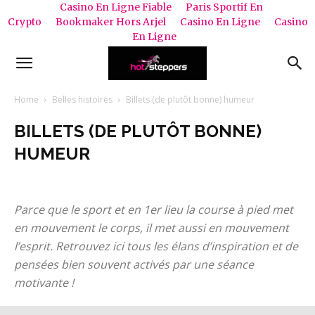
Casino En Ligne Fiable
Paris Sportif En
Crypto
Bookmaker Hors Arjel
Casino En Ligne
Casino
En Ligne
HOTSTEPPERS
Home
Belles histoires
Billets (de plutôt bonne) humeur
BILLETS (DE PLUTÔT BONNE)
HUMEUR
Billets (de plutôt bonne) humeur
Interviews
Marketing sportif
Médias et sport
Nouvelles
Parce que le sport et en 1er lieu la course à pied met
en mouvement le corps, il met aussi en mouvement
l’esprit. Retrouvez ici tous les élans d’inspiration et de
pensées bien souvent activés par une séance
motivante !