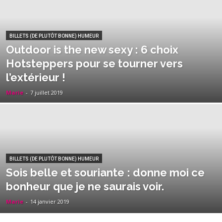
BILLETS (DE PLUTÔT BONNE) HUMEUR
Outdoor is the new sexy : 6 choix
Hotsteppers pour se tourner vers
l’extérieur !
Marie
-
7 juillet 2019
BILLETS (DE PLUTÔT BONNE) HUMEUR
Sois belle et souriante : donne moi ce
bonheur que je ne saurais voir.
Marie
-
14 janvier 2019