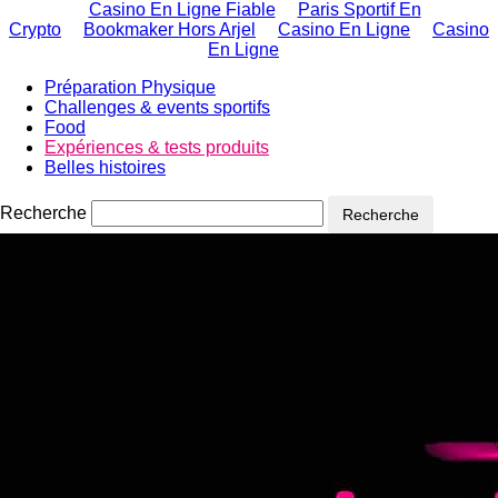
Casino En Ligne Fiable
Paris Sportif En
Crypto
Bookmaker Hors Arjel
Casino En Ligne
Casino
En Ligne
Préparation Physique
Challenges & events sportifs
Food
Expériences & tests produits
Belles histoires
Recherche