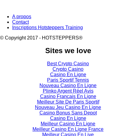
Nous contacter:
iam@hot-steppers.fr
FOLLOW US
A propos
Contact
Inscriptions Hotsteppers Training
© Copyright 2017 - HOTSTEPPERS®
Sites we love
Best Crypto Casino
Crypto Casino
Casino En Ligne
Paris Sportif Tennis
Nouveau Casino En Ligne
Plinko Argent Réel Avis
Casino Francais En Ligne
Meilleur Site De Paris Sportif
Nouveau Jeu Casino En Ligne
Casino Bonus Sans Depot
Casino En Ligne
Meilleur Casino En Ligne
Meilleur Casino En Ligne France
Meilleur Casino En Live