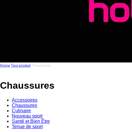
Home
Test produit
Chaussures
Chaussures
Accessoires
Chaussures
Culinaire
Nouveau sport
Santé et Bien Être
Tenue de sport