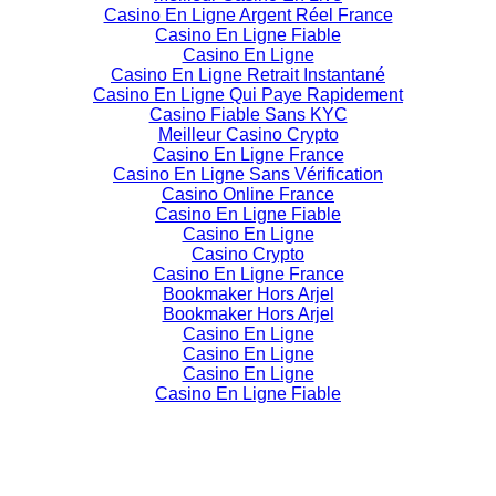
Casino En Ligne Argent Réel France
Casino En Ligne Fiable
Casino En Ligne
Casino En Ligne Retrait Instantané
Casino En Ligne Qui Paye Rapidement
Casino Fiable Sans KYC
Meilleur Casino Crypto
Casino En Ligne France
Casino En Ligne Sans Vérification
Casino Online France
Casino En Ligne Fiable
Casino En Ligne
Casino Crypto
Casino En Ligne France
Bookmaker Hors Arjel
Bookmaker Hors Arjel
Casino En Ligne
Casino En Ligne
Casino En Ligne
Casino En Ligne Fiable