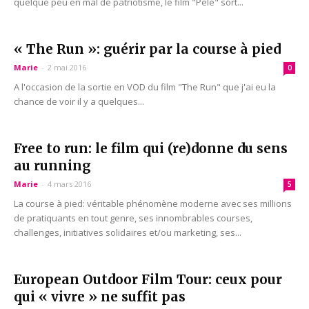
quelque peu en mal de patriotisme, le film "Pelé" sort...
« The Run »: guérir par la course à pied
Marie
-
2 mai 2016
0
A l'occasion de la sortie en VOD du film "The Run" que j'ai eu la
chance de voir il y a quelques...
Free to run: le film qui (re)donne du sens
au running
Marie
-
4 mars 2016
5
La course à pied: véritable phénomène moderne avec ses millions
de pratiquants en tout genre, ses innombrables courses,
challenges, initiatives solidaires et/ou marketing, ses...
European Outdoor Film Tour: ceux pour
qui « vivre » ne suffit pas