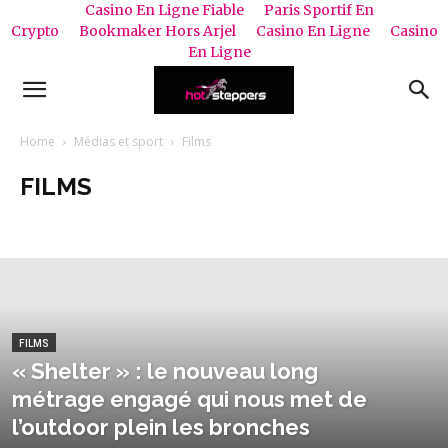
Casino En Ligne Fiable
Paris Sportif En
Crypto
Bookmaker Hors Arjel
Casino En Ligne
Casino
En Ligne
HOTSTEPPERS
Home
Médias et sport
Films
FILMS
Films
Livres
Pubs
FILMS
« Shelter » : le nouveau long
métrage engagé qui nous met de
l’outdoor plein les bronches