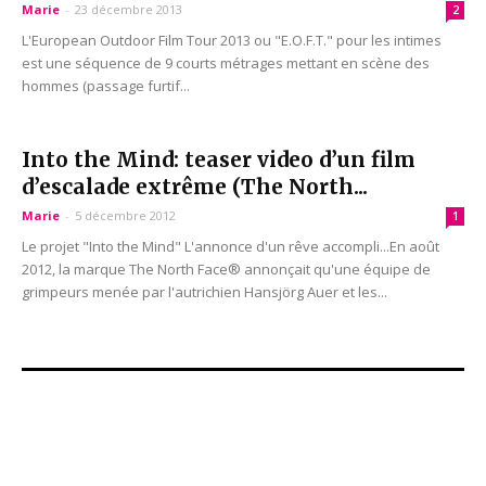
Marie
-
23 décembre 2013
2
L'European Outdoor Film Tour 2013 ou "E.O.F.T." pour les intimes
est une séquence de 9 courts métrages mettant en scène des
hommes (passage furtif...
Into the Mind: teaser video d’un film
d’escalade extrême (The North...
Marie
-
5 décembre 2012
1
Le projet "Into the Mind" L'annonce d'un rêve accompli...En août
2012, la marque The North Face® annonçait qu'une équipe de
grimpeurs menée par l'autrichien Hansjörg Auer et les...
Rejoignez-nous sur Facebook !