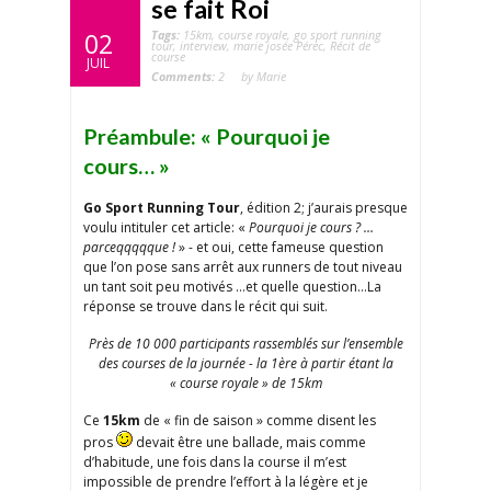
se fait Roi
Tags:
15km
,
course royale
,
go sport running
02
tour
,
interview
,
marie josée Pérec
,
Récit de
course
JUIL
Comments:
2
by Marie
Préambule: « Pourquoi je
cours… »
Go Sport Running Tour
, édition 2; j’aurais presque
voulu intituler cet article: «
Pourquoi je cours ? …
parceqqqqque !
» - et oui, cette fameuse question
que l’on pose sans arrêt aux runners de tout niveau
un tant soit peu motivés …et quelle question…La
réponse se trouve dans le récit qui suit.
Près de 10 000 participants rassemblés sur l’ensemble
des courses de la journée - la 1ère à partir étant la
« course royale » de 15km
Ce
15km
de « fin de saison » comme disent les
pros
devait être une ballade, mais comme
d’habitude, une fois dans la course il m’est
impossible de prendre l’effort à la légère et je