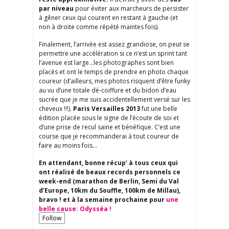
par niveau
pour éviter aux marcheurs de persister
à gêner ceux qui courent en restant à gauche (et
non à droite comme répété maintes fois).
Finalement, l’arrivée est assez grandiose, on peut se
permettre une accélération si ce n’est un sprint tant
l’avenue est large…les photographes sont bien
placés et ont le temps de prendre en photo chaque
coureur (d’ailleurs, mes photos risquent d’être funky
au vu d’une totale dé-coiffure et du bidon d’eau
sucrée que je me suis accidentellement versé sur les
cheveux !!!).
Paris Versailles 2013
fut une belle
édition placée sous le signe de l’écoute de soi et
d’une prise de recul saine et bénéfique. C’est une
course que je recommanderai à tout coureur de
faire au moins fois…
En attendant, bonne récup’ à tous ceux qui
ont réalisé de beaux records personnels ce
week-end (marathon de Berlin, Semi du Val
d’Europe, 10km du Souffle, 100km de Millau),
bravo ! et à la semaine prochaine pour
une
belle cause: Odysséa !
Follow