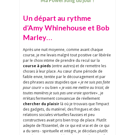
Ma PowerSong du jour !
Un départ au rythme
d’Amy Whinehouse et Bob
Marley…
Après une nuit moyenne, comme avant chaque
course, je me levais malgré tout positive car libérée
par le choix intime de prendre du recul sur la
course à pieds
(entre autres) et de remettre les
choses à leur place. Au cœur d’une période de
faible envie, tentée par le découragement et par
des phrases aussi stupides que «
je ne suis pas faite
pour courir
» ou bien «
je vais me mettre au tricot, de
toutes manières je suis pas une vraie sportive
« , je
m’étais fermement convaincue de réellement
chercher du plaisir
là où je trouvais que l’impact
des gadgets, du matériel, des fringues et des
relations sociales virtuelles fausses et peu
constructives avait pris bien trop de place. Plutôt
adepte de l’Essentiel, de ce qui est vrai et de ce qui
a du sens - spirituelle et intègre, je décidais plutôt