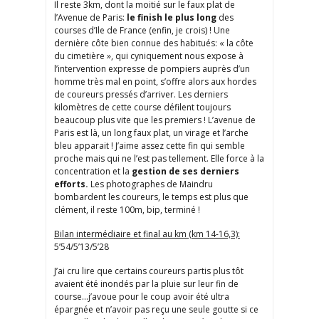
Il reste 3km, dont la moitié sur le faux plat de
l’Avenue de Paris:
le finish le plus long
des
courses d’Ile de France (enfin, je crois) ! Une
dernière côte bien connue des habitués: « la côte
du cimetière », qui cyniquement nous expose à
l’intervention expresse de pompiers auprès d’un
homme très mal en point, s’offre alors aux hordes
de coureurs pressés d’arriver. Les derniers
kilomètres de cette course défilent toujours
beaucoup plus vite que les premiers ! L’avenue de
Paris est là, un long faux plat, un virage et l’arche
bleu apparait ! J’aime assez cette fin qui semble
proche mais qui ne l’est pas tellement. Elle force à la
concentration et la
gestion de ses derniers
efforts.
Les photographes de Maindru
bombardent les coureurs, le temps est plus que
clément, il reste 100m, bip, terminé !
Bilan intermédiaire et final au km (km 14-16,3):
5’54/5’13/5’28
J’ai cru lire que certains coureurs partis plus tôt
avaient été inondés par la pluie sur leur fin de
course…j’avoue pour le coup avoir été ultra
épargnée et n’avoir pas reçu une seule goutte si ce