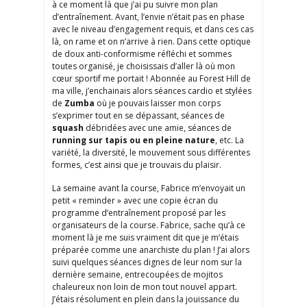
à ce moment là que j’ai pu suivre mon plan
d’entraînement. Avant, l’envie n’était pas en phase
avec le niveau d’engagement requis, et dans ces cas
là, on rame et on n’arrive à rien. Dans cette optique
de doux anti-conformisme réfléchi et sommes
toutes organisé, je choisissais d’aller là où mon
cœur sportif me portait ! Abonnée au Forest Hill de
ma ville, j’enchainais alors séances cardio et stylées
de
Zumba
où je pouvais laisser mon corps
s’exprimer tout en se dépassant, séances de
squash
débridées avec une amie, séances de
running sur tapis ou en pleine nature
, etc. La
variété, la diversité, le mouvement sous différentes
formes, c’est ainsi que je trouvais du plaisir.
La semaine avant la course, Fabrice m’envoyait un
petit « reminder » avec une copie écran du
programme d’entraînement proposé par les
organisateurs de la course. Fabrice, sache qu’à ce
moment là je me suis vraiment dit que je m’étais
préparée comme une anarchiste du plan ! J’ai alors
suivi quelques séances dignes de leur nom sur la
dernière semaine, entrecoupées de mojitos
chaleureux non loin de mon tout nouvel appart.
J’étais résolument en plein dans la jouissance du