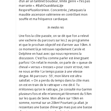
d’un air un tantinet boudeur, limite genre « t’es pas
marrante ». #BahOuaisMaisLàJe
RespirePlusAlorsHein. Concentrée, j’attaquais la
maudite ascension valérienne en contrôlant mon
souffle et ma fréquence cardiaque.
In media res
Une fois la côte passée, on se dit que l’on a relevé
une vacherie du parcours sur les 2 au programme
et que le prochain objectif est d’arriver aux 10km. A
ce moment là je retrouve rapidement Carole et
Delphine en haut avec qui nous reprenons la
discussion. C’est fou comme parler est énergisant
parfois ! On refait le monde, on parle de « queue de
cheval » versus « tresses » pour courir et tout, rien
ne nous arrête ! Le temps passe à une vitesse
dingue. Mi parcours : 55’, mon lièvre est ultra
satisfait. « On a perdu du temps dans la côte mais
on est en train de le rattraper » me dit-il. Tu
m’étonnes qu’on le rattrape, j’ai consulté ma Garmin
plusieurs fois et elle m’annonçait fièrement du 5’/km
sur les quais de Seine. Mon allure sur 10km en
somme, normal sur un 20km! Pourtant ça allait. Je
ressentais une baisse d’énergie mais pas une baisse