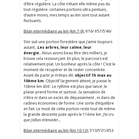
d’être régulière. La côte n’étant elle même pas du
tout régulière: certaines portions ultra pentues,
d’autre moins, mes temps au km sont tout autant
fluctuants.
Bilan intermédiaire au km (km 7-9):
6’16/ 6’57/5’46/
S’en suit une portion forestière que j’aime toujours
autant…
Les arbres, leur calme, leur
énergie.
..Nous avons beau être des milliers, je
trouve cela ressourçant. En plus, le parcours est
relativement plat. Un bonheur après la côte ! C’est le
moment de récupérer et de rester concentrée.
Avant de partir je m’étais dit:
objectif 1h max au
10ème km
. Objectif largement atteint, je passe le
10ème km à56′. Le rythme est plus que lancé, le
plaisir prend forme et surtout…la sensation de
n’être ni dans un excès de dépassement , ni dans de
radines économies de forme. Une sorte d’équilibre
en fait. Le must de cette portion reste tout de même
la grande descente juste après le 11ème km.
J’ai cru
que j’allais m’envoler…
Bilan intermédiaire au km (km 10-13):
5’10/5’31/4’53