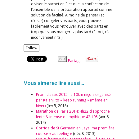
diviser le sachet en 3 et que la confection de
l’ensemble de la préparation apparait comme
solution de facilité. A moins de penser (et
d’oser) congeler vos parts, vous pouvez
facilement vous retrouver avec des parts en
trop que vous mangerez plus tard (à tort, cf.
inconvénient n°3!)
Follow
Partage
!
Vous aimerez lire aussi...
Prom classic 2015: le 10km niçois organisé
par Kalenji to « keep running » (même en
hiver)
(fév 5, 2015)
Marathon de Paris 2014: 4h22 d’approche
lente & intense du mythique 42.195
(avr 6,
2014)
Corrida de St Germain en Laye: ma première
course « au feeling »
(déc 8, 2013)