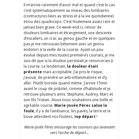
Il m’arrive rarement d’avoir mal et quand c’est le cas
c’est systématiquement au niveau des lombaires
(contractures liées au stress et à la vie quotidienne)
et/ou des quadriceps. C’est finalement assez rare et
jamais bien grave. Ce week-end ci, retour de
douleurs lombaires et étrangement, une descente
d’escaliers, un crac au genou gauche et en quelques
pas je me retrouvais bêtement avec un genou
endolori à la veille de la course. Ayant un peu
évolué depuis mes toutes premières courses, je me
suis dit que si la douleur persistait je renoncerais à
la course. Le lendemain,
la douleur était
présente
mais acceptable. J’ai pris le risque,
j’avoue, de prendre un anti-inflammatoire et d’y
aller. Plutôt bornée quand même. J’arrive 15min
avant le coup de pistolet, comme d’habitude et je
retrouve plusieurs amis: Stephane, Audrey, Marc et
son fils Tristan…Nous nous souhaitons une belle et
agréable course;
Marie-Josée Pérec salue la
foule
, il y a de l’ambiance, les pavés, la terre et la
boue attendent nos foulées,
top départ
!
Marie-Josée Pérec encourage les coureurs qui avancent
vers l’arche de départ…