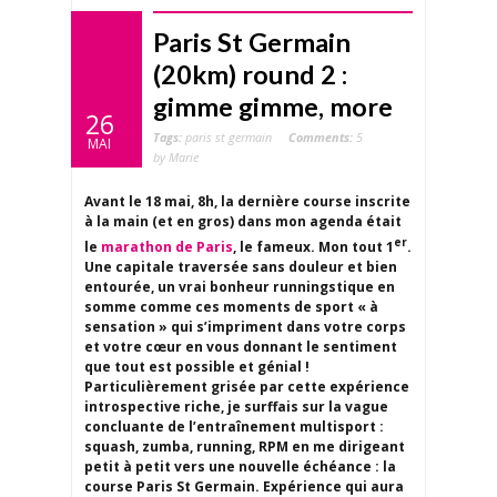
Paris St Germain
(20km) round 2 :
gimme gimme, more
26
Tags:
paris st germain
Comments:
5
MAI
by Marie
Avant le 18 mai, 8h, la dernière course inscrite
à la main (et en gros) dans mon agenda était
er
le
marathon de Paris
, le fameux. Mon tout 1
.
Une capitale traversée sans douleur et bien
entourée, un vrai bonheur runningstique en
somme comme ces moments de sport « à
sensation » qui s’impriment dans votre corps
et votre cœur en vous donnant le sentiment
que tout est possible et génial !
Particulièrement grisée par cette expérience
introspective riche, je surffais sur la vague
concluante de l’entraînement multisport :
squash, zumba, running, RPM en me dirigeant
petit à petit vers une nouvelle échéance : la
course Paris St Germain. Expérience qui aura