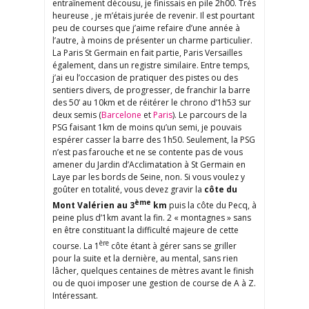
entraînement décousu, je finissais en pile 2h00. Très
heureuse , je m’étais jurée de revenir. Il est pourtant
peu de courses que j’aime refaire d’une année à
l’autre, à moins de présenter un charme particulier.
La Paris St Germain en fait partie, Paris Versailles
également, dans un registre similaire. Entre temps,
j’ai eu l’occasion de pratiquer des pistes ou des
sentiers divers, de progresser, de franchir la barre
des 50’ au 10km et de réitérer le chrono d’1h53 sur
deux semis (
Barcelone
et
Paris
). Le parcours de la
PSG faisant 1km de moins qu’un semi, je pouvais
espérer casser la barre des 1h50. Seulement, la PSG
n’est pas farouche et ne se contente pas de vous
amener du Jardin d’Acclimatation à St Germain en
Laye par les bords de Seine, non. Si vous voulez y
goûter en totalité, vous devez gravir la
côte du
ème
Mont Valérien au 3
km
puis la côte du Pecq, à
peine plus d’1km avant la fin. 2 « montagnes » sans
en être constituant la difficulté majeure de cette
ère
course. La 1
côte étant à gérer sans se griller
pour la suite et la dernière, au mental, sans rien
lâcher, quelques centaines de mètres avant le finish
ou de quoi imposer une gestion de course de A à Z.
Intéressant.