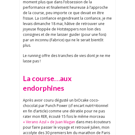
moment plus que dans l’obsession de la
performance et finalement heureuse à l’approche
de la course, peu importe ce que devait en être
l’issue. La confiance engendreant la confiance, je me
levais dimanche 18 mai, hâtive de retrouver une
joyeuse floppée de Hotsteppers non loin des
consignes et de me laisser guider (pour une fois)
par un inconnu (Fabrice) qui ne le serait bientôt
plus.
Le running offre des tranches de vies dont je ne me
lasse pas !
La course…aux
endorphines
Après avoir couru dégusté un biOcake coco-
chocolat par Punch Power (cf encart nutrt=itionnel
en fin d’article) comme une dératée pour ne pas
rater mon RER, écouté 15 fois le même morceau
« Verano Azul » de Juan Magan
dans mes écouteurs
pour faire passer le voyage et retrouvé Julien, mon
accolyte des 30 premiers km du marathon de Paris