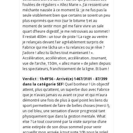
foulées de réguliers « Allez Marie ». J’ai ressenti une
méchante nausée à ce moment là ; je ne fus pas la
seule visiblement bien que certains se soient un peu
plus exprimés que moi (sur le bitume !) et au
moment de sentir mon gel me faire vivre un sale
quart d’heure digestif, je me retrouvais au sommet !
Il restait 400m : un tour de piste ! La rage au ventre
je relançais devant l’air agréablement surpris de
Fabrice qui me lâcha un « tu relances ou je rêve ?
J’adore ! allez tu lâches tout maintenant ! ».
Accélération, accélération, accélération…tournant,
vue de l’arche, 150m, « allez marie » de julien depuis
les spectateurs, franchissement de la ligne. Et bam !
Verdict : 1h49’56 - Arrivé(e) 1467/3101 - 87/399
dans la catégorie SEF
! Quel bonheur ! Un objectif
atteint, plus qu’atteint, un superbe duo avec Fabrice
que je n’avais jamais vu avant ce jour et qui m’aura
démontré une fois de plus à quel point les liens du
sport permettent de faire de belles choses (merci !),
un ciel bleu, une sensation d’avoir progressé tant
physiquement que dans la gestion mentale. What
else ? Le tout couronné par la visite surprise d’une
amie extirpée de son doux sommeil pour venir
accueillir mon arrivée à tout juste 10h sous le soleil