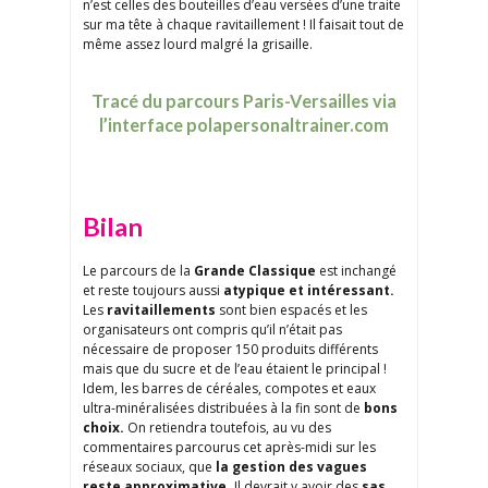
n’est celles des bouteilles d’eau versées d’une traite
sur ma tête à chaque ravitaillement ! Il faisait tout de
même assez lourd malgré la grisaille.
Tracé du parcours Paris-Versailles via
l’interface polapersonaltrainer.com
Bilan
Le parcours de la
Grande Classique
est inchangé
et reste toujours aussi
atypique et intéressant.
Les
ravitaillements
sont bien espacés et les
organisateurs ont compris qu’il n’était pas
nécessaire de proposer 150 produits différents
mais que du sucre et de l’eau étaient le principal !
Idem, les barres de céréales, compotes et eaux
ultra-minéralisées distribuées à la fin sont de
bons
choix.
On retiendra toutefois, au vu des
commentaires parcourus cet après-midi sur les
réseaux sociaux, que
la gestion des vagues
reste approximative.
Il devrait y avoir des
sas