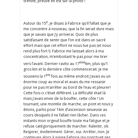
d’envie, preuve en est sur la photo !
e
Autour du 15
, je disais à Fabrice qu’il fallait que je
me concentre à nouveau, que la fin serait dure mais
que je savais que j’y arriverai. Quoi de plus
satisfaisant de sentir que l’on est dans un sacré
effort mais que cet effort ne nous tue pas (et nous
rend plus fort !). Fabrice me laissait alors à ma
concentration, m’emboitant le pas pour me tirer
ème
vers l’avant. Dernier ravito au 17
km, plus qu’1
gros km et la dernière côte commencerait. Je me
ère
souviens la 1
fois au même endroit j’avais eu un
énorme coup au moral et avais du me ressaisir
pour ne pas m’arrêter au bord de l’eau et pleurer!
Cette fois-ci c’était différent. La difficulté était là
mais j’avais envie de la bouffer, cette côte ! Un
tournant, une montée de marche, un pont et nous y
étions, partis pour 1km d’ascension sinueuse au
cours desquels il ne fallait rien lâcher. Dans ces
instants mon orgeuil bouffe toute ma fatigue et je
refuse catégoriquement de marcher. Ralentir, ok.
Respirer, évidemment. Gérer, oui. Arrêter, non. Je
continuais alors à suivre Fabrice qui ponctuait ses