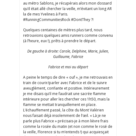
au métro Sablons, je récupérais alors mon dossard
qu’il était allé chercher la veille, m’évitant un long AR
la de mes Yvelines à Paris.
#RunningCommunitiesRock #DontThey ?!
Quelques centaines de mètres plus tard, nous
retrouvions quelques amis runners comme convenu
(à l’heure, eux !), prêts à prendre le départ.
De gauche à droite: Carole, Delphine, Marie, Julien,
Guillaume, Fabrice
Fabrice et moi au départ
A peine le temps de dire « ouf », je me retrouvais en
train de courir/parler avec Fabrice et de le suivre
aveuglément, confiante et positive. Intérieurement
je me disais qu’il me faudrait une sacrée flamme
intérieure pour aller les chercher ces 1h50, mais la
flamme se mettait tranquillement en place.
L’échauffement passé, la côte du Mont Valérien
nous faisait déjà insolemment de l’œil. « Là je ne
parle plus Fabrice » précisais-je à mon lièvre frais
comme la rosée du matin (et non comme le rosé de
la veille, Florence si tu m’entends !) qui acquiesçait