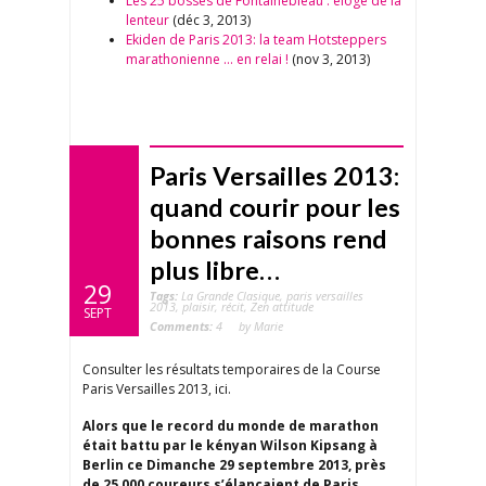
Les 25 bosses de Fontainebleau : éloge de la
lenteur
(déc 3, 2013)
Ekiden de Paris 2013: la team Hotsteppers
marathonienne … en relai !
(nov 3, 2013)
Paris Versailles 2013:
quand courir pour les
bonnes raisons rend
plus libre…
29
Tags:
La Grande Clasique
,
paris versailles
2013
,
plaisir
,
récit
,
Zen attitude
SEPT
Comments:
4
by Marie
Consulter les résultats temporaires de la Course
Paris Versailles 2013, ici.
Alors que le record du monde de marathon
était battu par le kényan Wilson Kipsang à
Berlin ce Dimanche 29 septembre 2013, près
de 25 000 coureurs s’élançaient de Paris