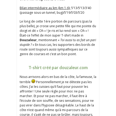
Bilan intermédiaire au km (km 1-6):
5’13/5’13/3’40
(passage sous un tunnel, bug)/5’19/5’03/5’20
Le long de cette 1ère portion de parcours (pas la
plus belle), je croise une petite fille qui me pointe du
doigt et dit « Oh » ! Je ris et lui rend son « Oh » !
Était-ce l’effet de mon super T-shirt made in
Douzaleur
, mentionnant «
Toi aussi tu as fait un pari
stupide ?
» En tous cas, les supporters des bords de
route sont toujours aussi sympathiques sur ce
genre de courses et c’est un bon point.
T-shirt créé par douzaleur.com
Nous arrivons alors en bas de la côte, la fameuse, la
terrible
Personnellement je ne déteste pas les
côtes. J’ai les cuisses qu’il faut pour pouvoir les
affronter ! Une seule règle pour moi: ne pas
marcher. Et pour ne pas marcher, il faut être à
l’écoute de son souffle, de ses sensations, pour ne
pas virer dans l’hypoxie désagréable. Le haut de la
côte n’est quand même qu’à mi-parcours de la
course, il s’agit de ne pas se brûler, mais toujours,