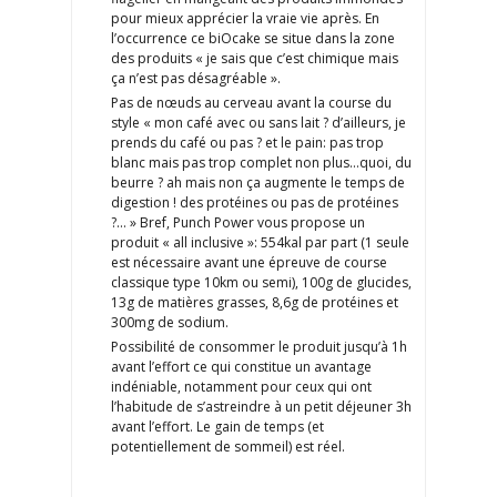
pour mieux apprécier la vraie vie après. En
l’occurrence ce biOcake se situe dans la zone
des produits « je sais que c’est chimique mais
ça n’est pas désagréable ».
Pas de nœuds au cerveau avant la course du
style « mon café avec ou sans lait ? d’ailleurs, je
prends du café ou pas ? et le pain: pas trop
blanc mais pas trop complet non plus…quoi, du
beurre ? ah mais non ça augmente le temps de
digestion ! des protéines ou pas de protéines
?… » Bref, Punch Power vous propose un
produit « all inclusive »: 554kal par part (1 seule
est nécessaire avant une épreuve de course
classique type 10km ou semi), 100g de glucides,
13g de matières grasses, 8,6g de protéines et
300mg de sodium.
Possibilité de consommer le produit jusqu’à 1h
avant l’effort ce qui constitue un avantage
indéniable, notamment pour ceux qui ont
l’habitude de s’astreindre à un petit déjeuner 3h
avant l’effort. Le gain de temps (et
potentiellement de sommeil) est réel.