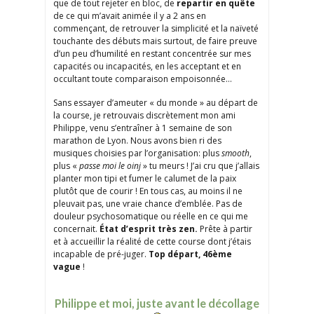
que de tout rejeter en bloc, de
repartir en quête
de ce qui m’avait animée il y a 2 ans en
commençant, de retrouver la simplicité et la naïveté
touchante des débuts mais surtout, de faire preuve
d’un peu d’humilité en restant concentrée sur mes
capacités ou incapacités, en les acceptant et en
occultant toute comparaison empoisonnée…
Sans essayer d’ameuter « du monde » au départ de
la course, je retrouvais discrètement mon ami
Philippe, venu s’entraîner à 1 semaine de son
marathon de Lyon. Nous avons bien ri des
musiques choisies par l’organisation: plus
smooth
,
plus «
passe moi le oinj
» tu meurs ! J’ai cru que j’allais
planter mon tipi et fumer le calumet de la paix
plutôt que de courir ! En tous cas, au moins il ne
pleuvait pas, une vraie chance d’emblée. Pas de
douleur psychosomatique ou réelle en ce qui me
concernait.
État d’esprit très zen.
Prête à partir
et à accueillir la réalité de cette course dont j’étais
incapable de pré-juger.
Top départ, 46ème
vague
!
Philippe et moi, juste avant le décollage