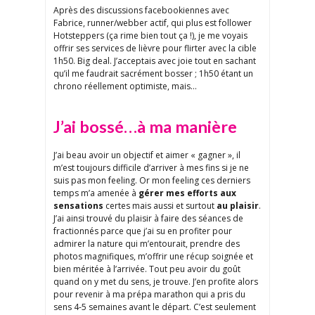
Après des discussions facebookiennes avec
Fabrice, runner/webber actif, qui plus est follower
Hotsteppers (ça rime bien tout ça !), je me voyais
offrir ses services de lièvre pour flirter avec la cible
1h50. Big deal. J’acceptais avec joie tout en sachant
qu’il me faudrait sacrément bosser ; 1h50 étant un
chrono réellement optimiste, mais…
J’ai bossé…à ma manière
J’ai beau avoir un objectif et aimer « gagner », il
m’est toujours difficile d’arriver à mes fins si je ne
suis pas mon feeling. Or mon feeling ces derniers
temps m’a amenée à
gérer mes efforts aux
sensations
certes mais aussi et surtout
au plaisir
.
J’ai ainsi trouvé du plaisir à faire des séances de
fractionnés parce que j’ai su en profiter pour
admirer la nature qui m’entourait, prendre des
photos magnifiques, m’offrir une récup soignée et
bien méritée à l’arrivée. Tout peu avoir du goût
quand on y met du sens, je trouve. J’en profite alors
pour revenir à ma prépa marathon qui a pris du
sens 4-5 semaines avant le départ. C’est seulement