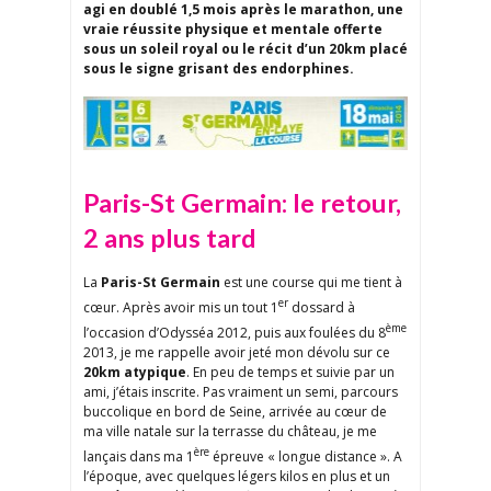
agi en doublé 1,5 mois après le marathon, une
vraie réussite physique et mentale offerte
sous un soleil royal ou le récit d’un 20km placé
sous le signe grisant des endorphines.
Paris-St Germain: le retour,
2 ans plus tard
La
Paris-St Germain
est une course qui me tient à
er
cœur. Après avoir mis un tout 1
dossard à
ème
l’occasion d’Odysséa 2012, puis aux foulées du 8
2013, je me rappelle avoir jeté mon dévolu sur ce
20km atypique
. En peu de temps et suivie par un
ami, j’étais inscrite. Pas vraiment un semi, parcours
buccolique en bord de Seine, arrivée au cœur de
ma ville natale sur la terrasse du château, je me
ère
lançais dans ma 1
épreuve « longue distance ». A
l’époque, avec quelques légers kilos en plus et un