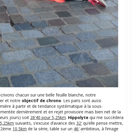
s écrivons chacun sur une belle feuille blanche, notre
er et notre
objectif de chrono
. Les paris sont aussi
mière à partir et de tendance systématique à la sous-
entée dernièrement et en rejet provisoire mais bien net de la
leurs jours) soit
26’40 pour 5,25km
.
Hippolyte
qui me succèdera
5,25km
suivants, s’excuse d’avance des
32′
qu’elle pense mettre,
le 2ème
10,5km
de la série, table sur un
46′
ambitieux, à l’image