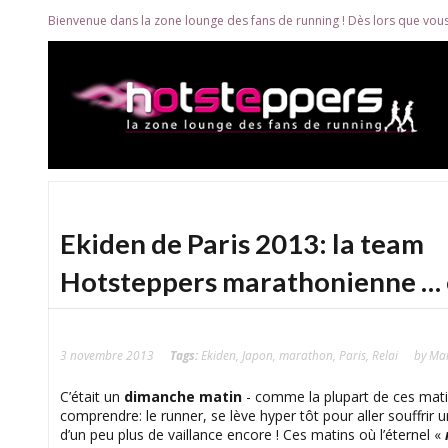
Bienvenue dans la zone lounge des fans de running ! Dès lors que vous
Ekiden de Paris 2013: la team
Hotsteppers marathonienne … e
3 novembre 2013
Tags:
Ekiden
,
Japon
,
marathon
,
Paris
,
Relai
by Ma
C’était un
dimanche matin
- comme la plupart de ces matin
comprendre: le runner, se lève hyper tôt pour aller souffrir u
d’un peu plus de vaillance encore ! Ces matins où l’éternel «