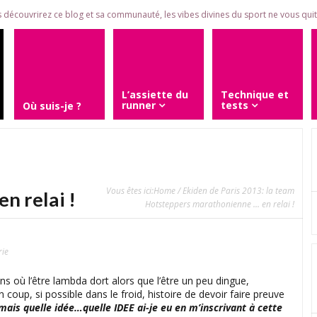
 découvrirez ce blog et sa communauté, les vibes divines du sport ne vous quitt
L’assiette du
Technique et
runner
tests
Où suis-je ?
Vous êtes ici:
Home
/ Ekiden de Paris 2013: la team
n relai !
Hotsteppers marathonienne ... en relai !
rie
s où l’être lambda dort alors que l’être un peu dingue,
n coup, si possible dans le froid, histoire de devoir faire preuve
mais quelle idée…quelle IDEE ai-je eu en m’inscrivant à cette