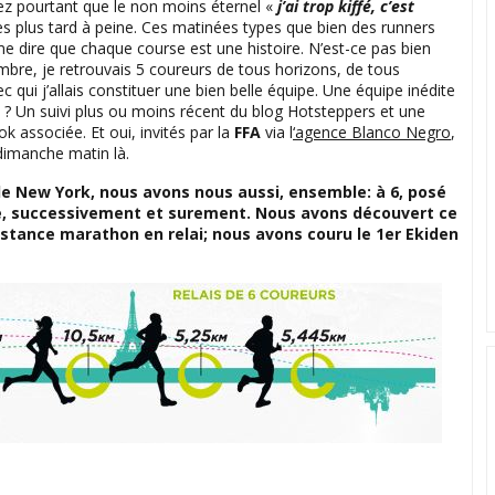
z pourtant que le non moins éternel «
j’ai trop kiffé, c’est
s plus tard à peine. Ces matinées types que bien des runners
e dire que chaque course est une histoire. N’est-ce pas bien
mbre, je retrouvais 5 coureurs de tous horizons, de tous
 qui j’allais constituer une bien belle équipe. Une équipe inédite
? Un suivi plus ou moins récent du blog Hotsteppers et une
 associée. Et oui, invités par la
FFA
via l
‘agence Blanco Negro
,
dimanche matin là.
e New York, nous avons nous aussi, ensemble: à 6, posé
ue, successivement et surement. Nous avons découvert ce
istance marathon en relai; nous avons couru le 1er Ekiden