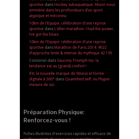
sportive
dans
Hockey subaquatique: Alison nous
emmène dans les profondeurs d’un sport
atypique et méconnu
10km de l'Equipe: célébration d'une reprise
sportive
dans
L’after-marathon: I had the power,
I’ve got the blues
10km de l'Equipe: célébration d'une reprise
sportive
dans
Marathon de Paris 2014: 4h22
d’approche lente & intense du mythique 42.195
Consorun
dans
Saucony Triumph Iso: la
tendance est au (grand) confort !
iFit: la nouvelle marque de fitness et forme
digitale à 360°
dans
Quantified self: ou l’hyper
mesure de soi
Préparation Physique:
Renforcez-vous !
Fiches illustrées d'exercices rapides et efficace de