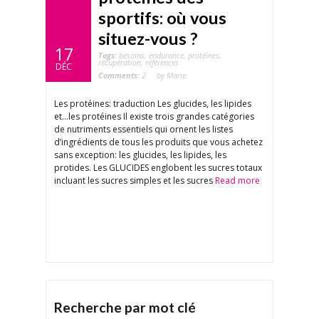
sportifs: où vous
situez-vous ?
17
Tags:
besoins
,
endurance
,
protéines
,
récupération
,
références
DÉC
Comments:
2
by Marie
Les protéines: traduction Les glucides, les lipides
et…les protéines Il existe trois grandes catégories
de nutriments essentiels qui ornent les listes
d’ingrédients de tous les produits que vous achetez
sans exception: les glucides, les lipides, les
protides. Les GLUCIDES englobent les sucres totaux
incluant les sucres simples et les sucres
Read more
Recherche par mot clé