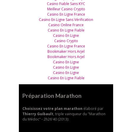
Casino Fiable Sans KYC
Meilleur Casino Crypto
Casino En Ligne France
Casino En Ligne Sans Vérification
Casino Online France
Casino En Ligne Fiable
Casino En Ligne
Casino Crypto
Casino En Ligne France
Bookmaker Hors Arjel
Bookmaker Hors Arjel
Casino En Ligne
Casino En Ligne
Casino En Ligne
Casino En Ligne Fiable
Préparation Marathon
Choisissez votre plan marathon
élaboré par
Thierry Guibault
, triple vainqueur du "Marathon
du Médoc" - 2h26'40 (2013):