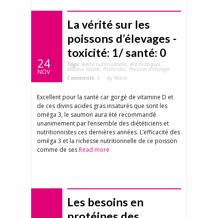
La vérité sur les
poissons d’élevages -
toxicité: 1/ santé: 0
24
Tags:
Alerte nutritionnelle
,
Antibiotiques
,
Métaux lourds
,
Pesticides
,
Poisson d'élevage
NOV
Comments:
3
by Marie
Excellent pour la santé car gorgé de vitamine D et
de ces divins acides gras insaturés que sont les
oméga 3, le saumon aura été recommandé
unanimement par l’ensemble des diététiciens et
nutritionnistes ces dernières années. L’efficacité des
oméga 3 et la richesse nutritionnelle de ce poisson
comme de ses
Read more
Les besoins en
protéines des