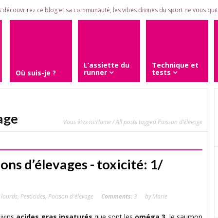
 découvrirez ce blog et sa communauté, les vibes divines du sport ne vous quitt
L’assiette du
Technique et
runner
tests
Où suis-je ?
age
Vous êtes ici:
Home
/ All posts tagged Poisson d’élevage
sons d’élevages - toxicité: 1/
 lourds
,
Pesticides
,
Poisson d'élevage
Comments:
3
by Marie
ivins
acides gras insaturés
que sont les
oméga 3
, le saumon