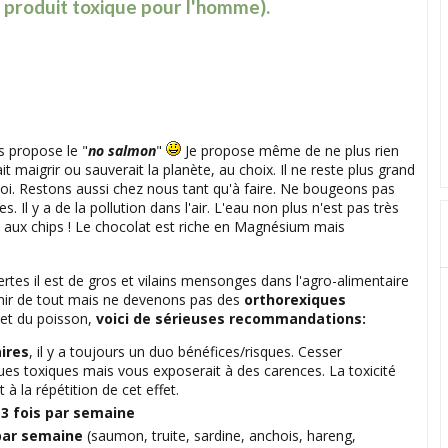
 produit toxique pour l'homme).
us propose le "
no salmon
"
Je propose même de ne plus rien
t maigrir ou sauverait la planète, au choix. Il ne reste plus grand
oi. Restons aussi chez nous tant qu'à faire. Ne bougeons pas
s. Il y a de la pollution dans l'air. L'eau non plus n'est pas très
te aux chips ! Le chocolat est riche en Magnésium mais
, certes il est de gros et vilains mensonges dans l'agro-alimentaire
r de tout mais ne devenons pas des
orthorexiques
ujet du poisson,
voici de sérieuses recommandations:
ires
, il y a toujours un duo bénéfices/risques. Cesser
s toxiques mais vous exposerait à des carences. La toxicité
t à la répétition de cet effet.
e
3 fois par semaine
par semaine
(saumon, truite, sardine, anchois, hareng,