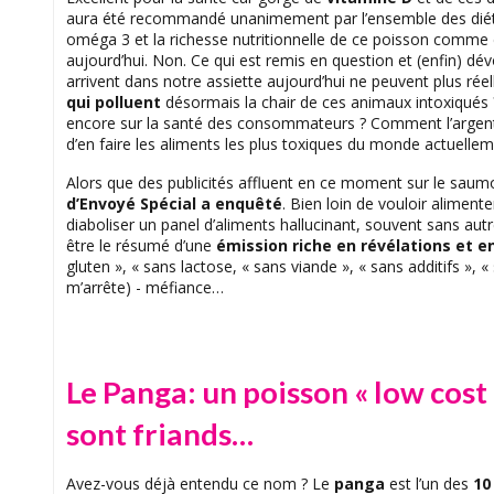
aura été recommandé unanimement par l’ensemble des diététi
oméga 3 et la richesse nutritionnelle de ce poisson comme 
aujourd’hui. Non. Ce qui est remis en question et (enfin) dév
arrivent dans notre assiette aujourd’hui ne peuvent plus r
qui polluent
désormais la chair de ces animaux intoxiqués 
encore sur la santé des consommateurs ? Comment l’argent pa
d’en faire les aliments les plus toxiques du monde actuellem
Alors que des publicités affluent en ce moment sur le sau
d’Envoyé Spécial a enquêté
. Bien loin de vouloir aliment
diaboliser un panel d’aliments hallucinant, souvent sans aut
être le résumé d’une
émission riche en révélations et en
gluten », « sans lactose, « sans viande », « sans additifs »,
m’arrête) - méfiance…
Le Panga: un poisson « low cost 
sont friands…
Avez-vous déjà entendu ce nom ? Le
panga
est l’un des
10