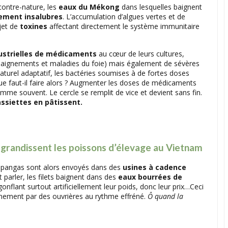
contre-nature, les
eaux du Mékong
dans lesquelles baignent
rement insalubres
. L’accumulation d’algues vertes et de
ejet de
toxines
affectant directement le système immunitaire
ustrielles de médicaments
au cœur de leurs cultures,
saignements et maladies du foie) mais également de sévères
urel adaptatif, les bactéries soumises à de fortes doses
 Que faut-il faire alors ? Augmenter les doses de médicaments
omme souvent. Le cercle se remplit de vice et devient sans fin.
ssiettes en pâtissent.
 grandissent les poissons d’élevage au Vietnam
s pangas sont alors envoyés dans des
usines à cadence
parler, les filets baignent dans des
eaux bourrées de
 gonflant surtout artificiellement leur poids, donc leur prix…Ceci
ennement par des ouvrières au rythme effréné.
Ô quand la