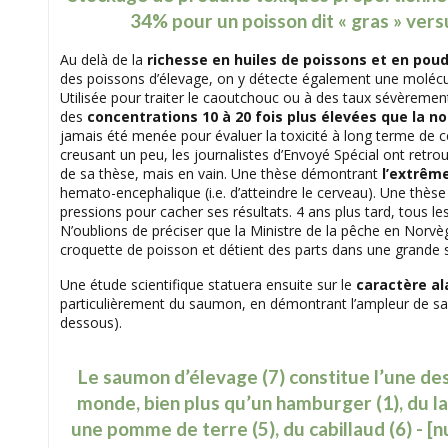
34% pour un poisson dit « gras » vers
Au delà de la
richesse en huiles de poissons et en pou
des poissons d’élevage, on y détecte également une molécu
Utilisée pour traiter le caoutchouc ou à des taux sévèrement 
des
concentrations 10 à 20 fois plus élevées que la n
jamais été menée pour évaluer la toxicité à long terme de ce
creusant un peu, les journalistes d’Envoyé Spécial ont retr
de sa thèse, mais en vain. Une thèse démontrant
l’extrême
hemato-encephalique (i.e. d’atteindre le cerveau). Une thè
pressions pour cacher ses résultats. 4 ans plus tard, tous l
N’oublions de préciser que la Ministre de la pêche en Norvèg
croquette de poisson et détient des parts dans une grand
Une étude scientifique statuera ensuite sur le
caractère ala
particulièrement du saumon, en démontrant l’ampleur de sa tox
dessous).
Le saumon d’élevage (7) constitue l’une de
monde, bien plus qu’un hamburger (1), du la
une pomme de terre (5), du cabillaud (6) - 