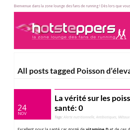
Bienvenue dans la zone lounge des fans de running ! Dès lors que vous
All posts tagged Poisson d’élev
La vérité sur les pois
24
santé: 0
NOV
Tags:
Alerte nutritionnelle
,
Antibiotiques
,
Métaux
Excellent pour la santé car gorgé de
vitamine D
et de ces d