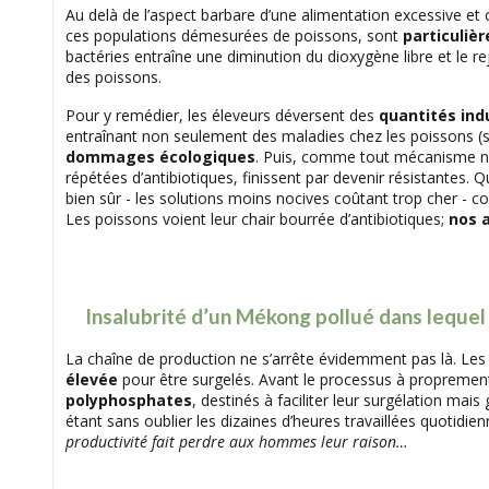
Au delà de l’aspect barbare d’une alimentation excessive et 
ces populations démesurées de poissons, sont
particuliè
bactéries entraîne une diminution du dioxygène libre et le r
des poissons.
Pour y remédier, les éleveurs déversent des
quantités ind
entraînant non seulement des maladies chez les poissons (
dommages écologiques
. Puis, comme tout mécanisme nat
répétées d’antibiotiques, finissent par devenir résistantes.
bien sûr - les solutions moins nocives coûtant trop cher - c
Les poissons voient leur chair bourrée d’antibiotiques;
nos a
Insalubrité d’un Mékong pollué dans lequel
La chaîne de production ne s’arrête évidemment pas là. Le
élevée
pour être surgelés. Avant le processus à proprement 
polyphosphates
, destinés à faciliter leur surgélation mais
étant sans oublier les dizaines d’heures travaillées quotidi
productivité fait perdre aux hommes leur raison…