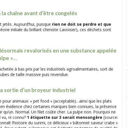
 la chaîne avant d’être congelés
t jetés. Aujourd’hui, puisque
rien ne doit se perdre et que
rie initiale du brillant chimiste Lavoisier), ces déchets sont
 désormais revalorisés en une substance appelée
ulpe »…
achetée à bas prix par les industriels agroalimentaires, sort de
ubes de taille massive puis revendue.
la sortie d’un broyeur industriel
re pour animaux: « pet food » (acceptable)…ainsi que les plats
en évidence chez certaines marques bien connues, la présence
r qu’un. Normal. Un filet coûte cher. La pulpe non. Pourquoi ne
ni vu, ni connu?
1 étiquette sur 3 serait mensongère
(source:
naît l’histoire du surimi, ce délicieux « bâtonnet saveur crabe »