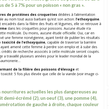
us de 5 à 7% pour un poisson « non gras ».
dres de protéines des croquettes
dédiées à l’alimentation
le au nom tout aussi barbare qu’est son action:
l’ethoxyquine
.
encadrés dans la filière des fruits et légumes, elle se retrouve à
orme
dans les croquettes pour poissons. Aucune étude n’a
tte molécule. Du moins, aucune étude officielle. Oui, car en
ouvé une femme norvégienne, ayant tenté de publier les résultats
 toxicité de l’ethoxyquine
, capable de traverser la barrière
se ayant amené cette femme à perdre son emploi et à subir des
es crédits de recherche associés à cette molécule seront coupés.
e a travaillé plusieurs années pour le leader mondial de la
e saumonerie…
rmant de la filière des poissons d’élevage
et
icité: 5 fois plus élevée que celle de la viande (voir image ci-
s nourritures actuelles les plus dangereuses au
it demi-écrémé (2), un oeuf (3), une pomme (4),
[numérotation de gauche à droite, chaque couleur