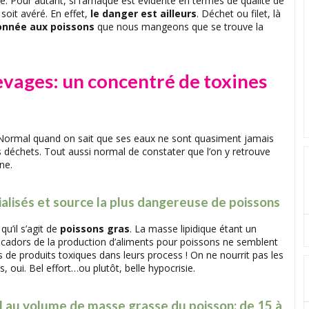
. Pour autant, si l’arnaque est évidente en termes de qualité de
 soit avéré. En effet,
le danger est ailleurs
. Déchet ou filet, là
onnée aux poissons
que nous mangeons que se trouve la
evages: un concentré de toxines
ormal quand on sait que ses eaux ne sont quasiment jamais
 déchets. Tout aussi normal de constater que l’on y retrouve
ne.
ialisés et source la plus dangereuse de poissons
u’il s’agit de
poissons gras
. La masse lipidique étant un
s cadors de la production d’aliments pour poissons ne semblent
s de produits toxiques dans leurs process ! On ne nourrit pas les
oui. Bel effort…ou plutôt, belle hypocrisie.
l au volume de masse grasse du poisson: de 15 à