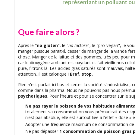
représentant un polluant ou
Que faire alors ?
Après le "
no gluten
", le "
no lactose
", le "pro-vegan", je vo
manger puisque parait-il, cesser de manger de la viande ferai
chose. Manger de la laitue et des pommes, très peu pour m
car le dioxygène ambiant est oxydant et fait vieillir nos cellule
pure, filtrons-là. Les acides gras saturés sont mauvais, hal
attention...il est calorique !
Bref, stop.
Rien n'est parfait ici bas et certes la société s'industrialise
comme dans la pharma. Nous ne pouvons pas nous prémuni
psychotiques
. Pour l'heure et pour se concentrer sur le s
Ne pas rayer le poisson de vos habitudes alimenta
totalement sa consommation vous prémunirait des risque
n’est pas absolue, elle est surtout liée à l’effet « dose » e
Adopter une fréquence maximum de consommation d
Ne pas dépasser
1 consommation de poisson gras 