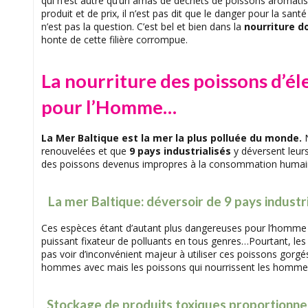
qui n’est autre qu’un amas de déchets de poissons aromatisé
produit et de prix, il n’est pas dit que le danger pour la santé
n’est pas la question. C’est bel et bien dans la
nourriture d
honte de cette filière corrompue.
La nourriture des poissons d’él
pour l’Homme…
La Mer Baltique est la mer la plus polluée du monde.
N
renouvelées et que
9 pays industrialisés
y déversent leurs
des poissons devenus impropres à la consommation humai
La mer Baltique: déversoir de 9 pays industr
Ces espèces étant d’autant plus dangereuses pour l’homme q
puissant fixateur de polluants en tous genres…Pourtant, le
pas voir d’inconvénient majeur à utiliser ces poissons gorgé
hommes avec mais les poissons qui nourrissent les hommes, 
Stockage de produits toxiques proportionne