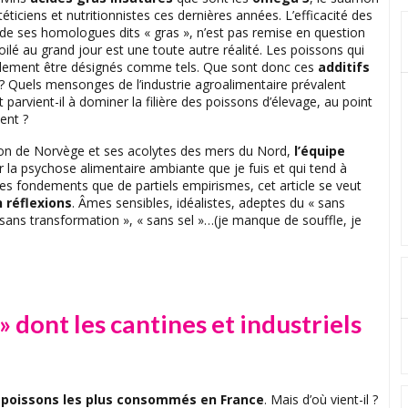
ciens et nutritionnistes ces dernières années. L’efficacité des
de ses homologues dits « gras », n’est pas remise en question
oilé au grand jour est une toute autre réalité. Les poissons qui
éellement être désignés comme tels. Que sont donc ces
additifs
? Quels mensonges de l’industrie agroalimentaire prévalent
rvient-il à dominer la filière des poissons d’élevage, au point
ent ?
mon de Norvège et ses acolytes des mers du Nord,
l’équipe
er la psychose alimentaire ambiante que je fuis et qui tend à
res fondements que de partiels empirismes, cet article se veut
 réflexions
. Âmes sensibles, idéalistes, adeptes du « sans
 « sans transformation », « sans sel »…(je manque de souffle, je
» dont les cantines et industriels
 poissons les plus consommés en France
. Mais d’où vient-il ?