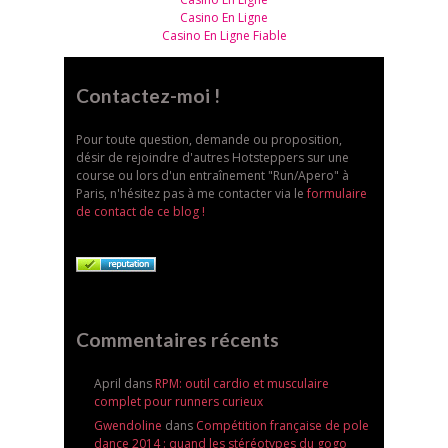
Casino En Ligne
Casino En Ligne Fiable
Contactez-moi !
Pour toute question, demande ou proposition,
désir de rejoindre d'autres Hotsteppers sur une
course ou lors d'un entraînement "Run/Apero" à
Paris, n'hésitez pas à me contacter via le
formulaire
de contact de ce blog !
Commentaires récents
April dans
RPM: outil cardio et musculaire
complet pour runners curieux
Gwendoline
dans
Compétition française de pole
dance 2014 : quand les stéréotypes du gogo