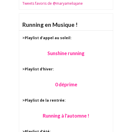
Tweets favoris de @maryameliajane
Running en Musique !
>Playlist d'appel au soleil:
Sunshine running
>Playlist d'hiver:
0 déprime
>Playlist de la rentrée:
Running à l'automne !
>Playlist d'été: