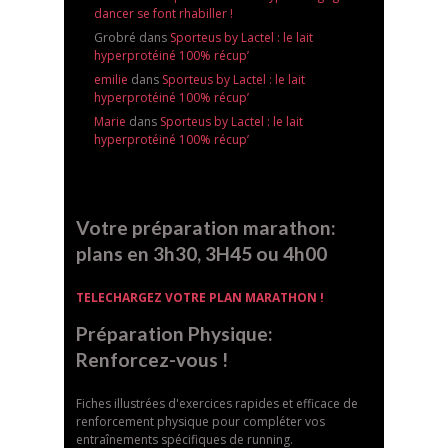
dancer se font rhabiller !
Grobré dans
Sporteus by Lactel : le lait
hyperprotéiné 100% récup’
emilie
dans
Sporteus by Lactel : le lait
hyperprotéiné 100% récup’
Marie
dans
Sporteus by Lactel : le lait
hyperprotéiné 100% récup’
Votre préparation marathon:
plans en 3h30, 3H45 ou 4h00
TELECHARGEZ VOTRE PLAN MARATHON !
Préparation Physique:
Renforcez-vous !
Fiches illustrées d'exercices rapides et efficace de
renforcement physique pour compléter vos
entraînements spécifiques de running.