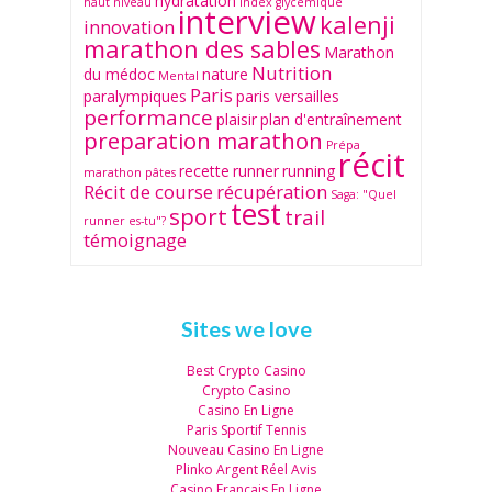
hydratation
haut niveau
index glycémique
interview
kalenji
innovation
marathon des sables
Marathon
Nutrition
du médoc
nature
Mental
Paris
paralympiques
paris versailles
performance
plaisir
plan d'entraînement
preparation marathon
Prépa
récit
recette
runner
running
marathon
pâtes
Récit de course
récupération
Saga: "Quel
test
sport
trail
runner es-tu"?
témoignage
Sites we love
Best Crypto Casino
Crypto Casino
Casino En Ligne
Paris Sportif Tennis
Nouveau Casino En Ligne
Plinko Argent Réel Avis
Casino Francais En Ligne