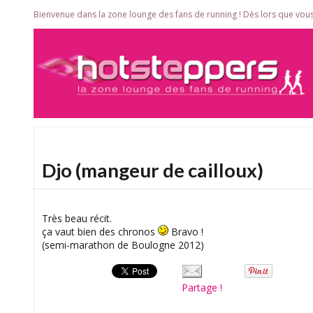
Bienvenue dans la zone lounge des fans de running ! Dès lors que vous
Djo (mangeur de cailloux)
Très beau récit.
ça vaut bien des chronos
Bravo !
(semi-marathon de Boulogne 2012)
Partage !