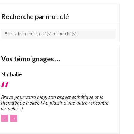
Recherche par mot clé
Vos témoignages …
Lady Milonguera
C'est chouette quand le running devient un sport
d'équipe, vous en avez fait là une jolie démonstration...
(au sujet de la participation de la team Hotsteppers à la
So Mad 2)
←
→