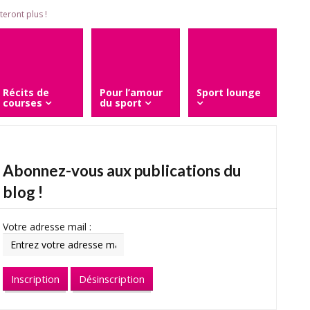
eront plus !
Récits de
Pour l’amour
Sport lounge
courses
du sport
Abonnez-vous aux publications du
blog !
Votre adresse mail :