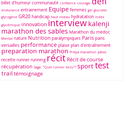
défi
billet d'humeur
communauté
confiance
courage
Equipe
entrainement
femmes
endurance
gel
glucides
GR20
handicap
hydratation
glycogène
haut niveau
index
interview
kalenji
innovation
glycémique
marathon des sables
Marathon du médoc
Nutrition
Paris
nature
paralympiques
paris
Mental
performance
versailles
plaisir
plan d'entraînement
preparation marathon
Prépa marathon
pâtes
récit
Récit de course
recette
runner
running
test
sport
récupération
Saga: "Quel runner es-tu"?
trail
témoignage