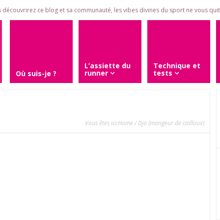
 découvrirez ce blog et sa communauté, les vibes divines du sport ne vous quitt
L’assiette du
Technique et
runner
tests
Où suis-je ?
Vous êtes ici:
Home
/ Djo (mangeur de cailloux)