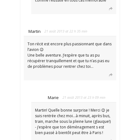
comme réussite en tous cas mémorable
Martin
21 août 2013 at 22 h 35 min
Ton récit est encore plus passionnant que dans
l’avion 😉
Une belle aventure. J’espère que tu as pu
récupérer tranquillement et que tu n’as pas eu
de problèmes pour rentrer chez toi…
Marie
21 août 2013 at 23 h 09 min
Martin! Quelle bonne surprise ! Merci 😉 je
suis rentrée chez moi…à minuit, après bus,
train, marche sous la pleine lune (glauque!)
- j’espère que ton déménagement s est
bien passé à bientôt peut être à Paris !