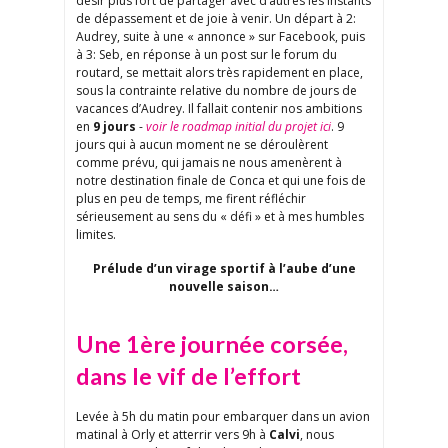
désir plus fort de partager avec d’autres les instants
de dépassement et de joie à venir. Un départ à 2:
Audrey, suite à une « annonce » sur Facebook, puis
à 3: Seb, en réponse à un post sur le forum du
routard, se mettait alors très rapidement en place,
sous la contrainte relative du nombre de jours de
vacances d’Audrey. Il fallait contenir nos ambitions
en
9 jours
-
voir le roadmap initial du projet ici
. 9
jours qui à aucun moment ne se déroulèrent
comme prévu, qui jamais ne nous amenèrent à
notre destination finale de Conca et qui une fois de
plus en peu de temps, me firent réfléchir
sérieusement au sens du « défi » et à mes humbles
limites.
Prélude d’un virage sportif à l’aube d’une
nouvelle saison…
Une 1ère journée corsée,
dans le vif de l’effort
Levée à 5h du matin pour embarquer dans un avion
matinal à Orly et atterrir vers 9h à
Calvi
, nous