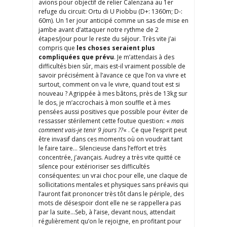
avions pour objectif de relier Calenzana au 1er
refuge du circuit: Ortu di U Piobbu (D+: 1360m; D-:
60m). Un 1er jour anticipé comme un sas de mise en
jambe avant d’attaquer notre rythme de 2
étapes/jour pour le reste du séjour. Très vite j’ai
compris que
les choses seraient plus
compliquées que prévu
. Je m’attendais à des
difficultés bien sûr, mais est-il vraiment possible de
savoir précisément à l’avance ce que l’on va vivre et
surtout, comment on va le vivre, quand tout est si
nouveau ? Agrippée à mes bâtons, près de 13kg sur
le dos, je m’accrochais à mon souffle et à mes
pensées aussi positives que possible pour éviter de
ressasser stérilement cette foutue question: «
mais
comment vais-je tenir 9 jours ??
« . Ce que l’esprit peut
être invasif dans ces moments où on voudrait tant
le faire taire… Silencieuse dans l’effort et très
concentrée, j’avançais. Audrey a très vite quitté ce
silence pour extérioriser ses difficultés
conséquentes: un vrai choc pour elle, une claque de
sollicitations mentales et physiques sans préavis qui
l’auront fait prononcer très tôt dans le périple, des
mots de désespoir dont elle ne se rappellera pas
par la suite…Seb, à l’aise, devant nous, attendait
régulièrement qu’on le rejoigne, en profitant pour