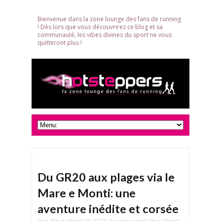
Bienvenue dans la zone lounge des fans de running
! Dès lors que vous découvrirez ce blog et sa
communauté, les vibes divines du sport ne vous
quitteront plus !
Du GR20 aux plages via le
Mare e Monti: une
aventure inédite et corsée
Vous êtes ici:
Home
/ Du GR20 aux plages via le Mare e Monti: