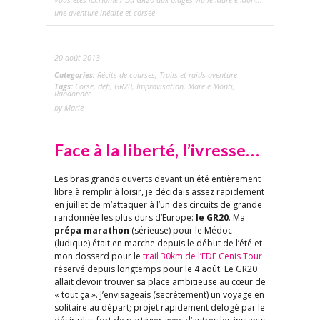
une aventure inédite et corsée
20 août 2013
Categories:
Récits de courses
,
Trails et raids aventure
Tags:
Corse
,
défi
,
GR20
,
Improvisation
,
Mare e Monti
,
Randonnée
by Marie
Face à la liberté, l’ivresse…
Les bras grands ouverts devant un été entièrement
libre à remplir à loisir, je décidais assez rapidement
en juillet de m’attaquer à l’un des circuits de grande
randonnée les plus durs d’Europe:
le GR20
. Ma
prépa marathon
(sérieuse) pour le Médoc
(ludique) était en marche depuis le début de l’été et
mon dossard pour le
trail 30km de l’EDF Cenis Tour
réservé depuis longtemps pour le 4 août. Le GR20
allait devoir trouver sa place ambitieuse au cœur de
« tout ça ». J’envisageais (secrètement) un voyage en
solitaire au départ; projet rapidement délogé par le