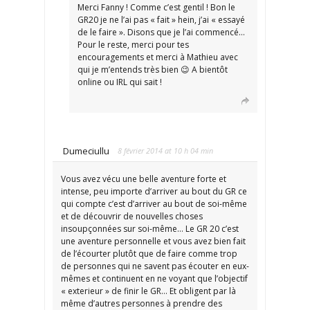
Merci Fanny ! Comme c’est gentil ! Bon le
GR20 je ne l’ai pas « fait » hein, j’ai « essayé
de le faire ». Disons que je l’ai commencé…
Pour le reste, merci pour tes
encouragements et merci à Mathieu avec
qui je m’entends très bien 😉 A bientôt
online ou IRL qui sait !
Dumeciullu
8 février 2014 at 10 h 04 min
Vous avez vécu une belle aventure forte et
intense, peu importe d’arriver au bout du GR ce
qui compte c’est d’arriver au bout de soi-même
et de découvrir de nouvelles choses
insoupçonnées sur soi-même… Le GR 20 c’est
une aventure personnelle et vous avez bien fait
de l’écourter plutôt que de faire comme trop
de personnes qui ne savent pas écouter en eux-
mêmes et continuent en ne voyant que l’objectif
« exterieur » de finir le GR… Et obligent par là
même d’autres personnes à prendre des