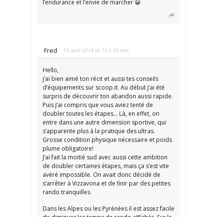
l’endurance et l’envie de marcher 😀
Fred
15 avril 2014 at 15 h 06 min
Hello,
j’ai bien aimé ton récit et aussi tes conseils
d’équipements sur scoop.it. Au début j’ai été
surpris de découvrir ton abandon aussi rapide.
Puis j’ai compris que vous aviez tenté de
doubler toutes les étapes… Là, en effet, on
entre dans une autre dimension sportive, qui
s’apparente plus à la pratique des ultras.
Grosse condition physique nécessaire et poids
plume obligatoire!
J’ai fait la moitié sud avec aussi cette ambition
de doubler certaines étapes, mais ça s’est vite
avéré impossible. On avait donc décidé de
s’arrêter à Vizzavona et de finir par des petites
rando tranquilles.
Dans les Alpes ou les Pyrénées il est assez facile