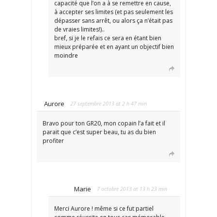
capacité que l’on a à se remettre en cause,
à accepter ses limites (et pas seulement les
dépasser sans arrêt, ou alors ça n’était pas
de vraies limites!)..
bref, si je le refais ce sera en étant bien
mieux préparée et en ayant un objectif bien
moindre
Aurore
27 septembre 2013 at 2 h 47 min
Bravo pour ton GR20, mon copain l’a fait et il
parait que c’est super beau, tu as du bien
profiter
Marie
7 octobre 2013 at 13 h 23 min
Merci Aurore ! même si ce fut partiel