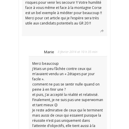
risques pour venir les secourir !! Votre humilité
face à vous même et face à la montagne Corse
est un bel exemple à méditer pour beaucoup !!
Merci pour cet article qui je l’espère sera très
utile aux candidats potentiels au GR 20 !!
Marie
8 février 2014 at 10 h 35 min
Merci beaucoup
j’étais un peu fâchée contre ceux qui
m’avaient vendu un « 2étapes par jour
facile ».
comment ne pas se sentir nulle quand on
peine à en finir une ?
et puis, j’ai accepté la réalité et relativisé.
Finalement, je ne suis pas une superwoman
et tant mieux 😉
Je reste admirative de ceux qui le terminent
mais aussi de ceux qui essaient puisque la
réussite n’est pas uniquement dans
l’atteinte d’objectifs, elle tient aussi à la