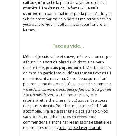
cailloux, m’arrache la peau de la jambe droite et
m’arrête à 1m d’un ravin (le fameux).
Je suis
sonnée
, non par le mal mais par la peur. Audrey et
Seb finissent par me rejoindre et me retrouvent les
yeux dans le vide, muette, finissant par fondre en
larmes…
Face au vide…
Même si je suis saine et sauve, même si mon corps
a fourni un effort de plus de 8h dont je ne peux
qu’être fière,
je suis piquée au vif
. Mes fantômes
de mise en garde face au
dépassement excessif
me saisissent à nouveau. Ce sont eux qui me font
pleurer. Je me dis…ou plutôt, je cris intérieurement:
«
merde, mais merde, pourquoi je fais des trucs pareils
? ça n’a pas de sens !
« . Ce mot « sens », je le
répéterai et le chercherai (trop) souvent au cours
des jours suivants. Pour l’heure, la journée 1 était
accomplie, il fallait laisser une place au répit. Nos
sacs posés, nos chaussures enlevées, nous
commencions à enchaîner les missions essentielles
et primaires du soir:
manger, se laver, dormir
.