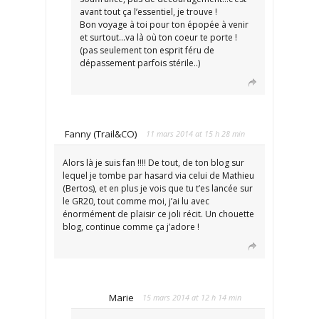
avant tout ça l’essentiel, je trouve !
Bon voyage à toi pour ton épopée à venir
et surtout…va là où ton coeur te porte !
(pas seulement ton esprit féru de
dépassement parfois stérile..)
Fanny (Trail&CO)
11 mars 2014 at 15 h 28 min
Alors là je suis fan !!!! De tout, de ton blog sur
lequel je tombe par hasard via celui de Mathieu
(Bertos), et en plus je vois que tu t’es lancée sur
le GR20, tout comme moi, j’ai lu avec
énormément de plaisir ce joli récit. Un chouette
blog, continue comme ça j’adore !
Marie
15 mars 2014 at 12 h 14 min