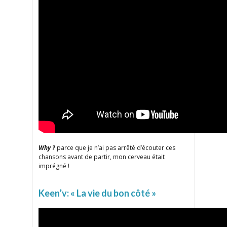
Why ?
parce que je n’ai pas arrêté d’écouter ces
chansons avant de partir, mon cerveau était
imprégné !
Keen’v: « La vie du bon côté »