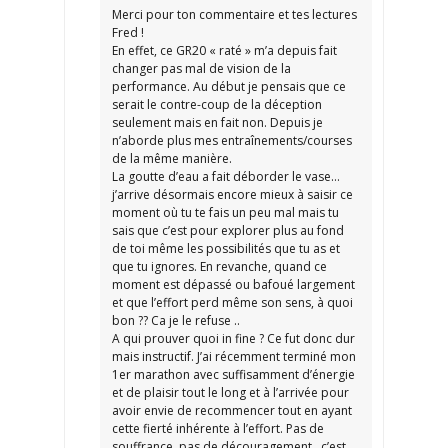
Merci pour ton commentaire et tes lectures
Fred !
En effet, ce GR20 « raté » m’a depuis fait
changer pas mal de vision de la
performance. Au début je pensais que ce
serait le contre-coup de la déception
seulement mais en fait non. Depuis je
n’aborde plus mes entraînements/courses
de la même manière.
La goutte d’eau a fait déborder le vase…
j’arrive désormais encore mieux à saisir ce
moment où tu te fais un peu mal mais tu
sais que c’est pour explorer plus au fond
de toi même les possibilités que tu as et
que tu ignores. En revanche, quand ce
moment est dépassé ou bafoué largement
et que l’effort perd même son sens, à quoi
bon ?? Ca je le refuse ..
A qui prouver quoi in fine ? Ce fut donc dur
mais instructif. J’ai récemment terminé mon
1er marathon avec suffisamment d’énergie
et de plaisir tout le long et à l’arrivée pour
avoir envie de recommencer tout en ayant
cette fierté inhérente à l’effort. Pas de
souffrance, pas de découragement…c’est