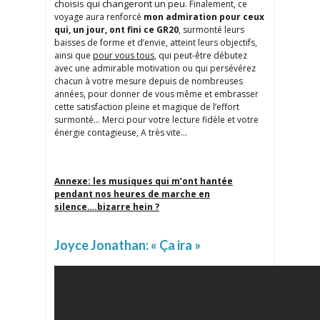
choisis qui changeront un peu.
Finalement, ce
voyage aura renforcé
mon admiration pour ceux
qui, un jour, ont fini ce GR20
, surmonté leurs
baisses de forme et d’envie, atteint leurs objectifs,
ainsi que
pour vous tous
, qui peut-être débutez
avec une admirable motivation ou qui persévérez
chacun à votre mesure depuis de nombreuses
années, pour donner de vous même et embrasser
cette satisfaction pleine et magique de l’effort
surmonté… Merci pour votre lecture fidèle et votre
énergie contagieuse, A très vite…
Annexe: les musiques qui m’ont hantée
pendant nos heures de marche en
silence….bizarre hein ?
Joyce Jonathan: « Ça ira »