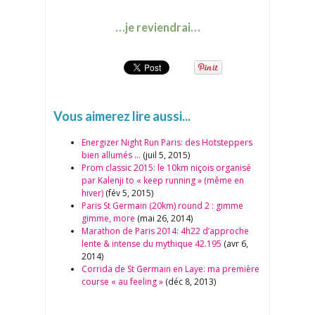
…je reviendrai…
Vous aimerez lire aussi...
Energizer Night Run Paris: des Hotsteppers
bien allumés …
(juil 5, 2015)
Prom classic 2015: le 10km niçois organisé
par Kalenji to « keep running » (même en
hiver)
(fév 5, 2015)
Paris St Germain (20km) round 2 : gimme
gimme, more
(mai 26, 2014)
Marathon de Paris 2014: 4h22 d’approche
lente & intense du mythique 42.195
(avr 6,
2014)
Corrida de St Germain en Laye: ma première
course « au feeling »
(déc 8, 2013)