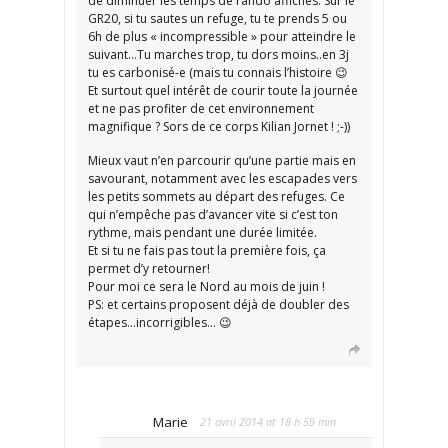
de diminuer les temps de rando affichés. Sur le
GR20, si tu sautes un refuge, tu te prends 5 ou
6h de plus « incompressible » pour atteindre le
suivant…Tu marches trop, tu dors moins..en 3j
tu es carbonisé-e (mais tu connais l’histoire 😉
Et surtout quel intérêt de courir toute la journée
et ne pas profiter de cet environnement
magnifique ? Sors de ce corps Kilian Jornet ! ;-))
Mieux vaut n’en parcourir qu’une partie mais en
savourant, notamment avec les escapades vers
les petits sommets au départ des refuges. Ce
qui n’empêche pas d’avancer vite si c’est ton
rythme, mais pendant une durée limitée.
Et si tu ne fais pas tout la première fois, ça
permet d’y retourner!
Pour moi ce sera le Nord au mois de juin !
PS: et certains proposent déjà de doubler des
étapes…incorrigibles… 😉
Marie
21 avril 2014 at 18 h 59 min