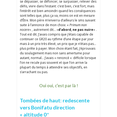
se dépasser, se défoncer, se surpasser, relever des
défis, vivre dans l’instant: c’est bien, c’est fort, mais
l’intérêt est bien amoindri quand les conséquences
sont telles que, plus ça va, moins on est en mesure
d’Être. Mon père m’enverra d’ailleurs le sms suivant
suite à l’annonce de mon choix: «
Primum non
nocere
« , autrement dit… »
d’abord, ne pas nuire
« .
Tout est dit. J’avais compris que j’étais capable de
continuer ce GR20 au rythme d’une étape par jour
mais à un prix très élevé, un prix que je n’étais pas…
plus prête à payer. Mon choix étant fait, j’éprouvais
du soulagement mais non sans amertume pour
autant, normal… J’avais « renoncé »: difficile lorsque
l’on ne recule pas souvent et que l’on arrive la
plupart du temps à atteindre ses objectifs, en
s’arrachant ou pas.
Oui oui, c’est par là !
Tombées de haut: redescente
vers Bonifatu direction
« altitude 0″