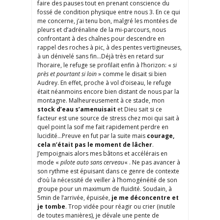
faire des pauses tout en prenant conscience du
fossé de condition physique entre nous 3. En ce qui
me concerne, j’ai tenu bon, malgré les montées de
pleurs et d’adrénaline de la mi-parcours, nous
confrontant à des chaînes pour descendre en
rappel des roches à pic, à des pentes vertigineuses,
à un dénivelé sans fin…Déjà très en retard sur
l’horaire, le refuge se profilait enfin à l’horizon: «
si
près et pourtant si loin
» comme le disait si bien
Audrey. En effet, proche à vol d’oiseau, le refuge
était néanmoins encore bien distant de nous par la
montagne. Malheureusement à ce stade, mon
stock d’eau s’amenuisait
et Dieu sait si ce
facteur est une source de stress chez moi qui sait à
quel point la soif me fait rapidement perdre en
lucidité…Preuve en fut par la suite mais
courage,
cela n’était pas le moment de lâcher
.
J’empoignais alors mes bâtons et accélérais en
mode «
pilote auto sans cerveau
« . Ne pas avancer à
son rythme est épuisant dans ce genre de contexte
d’où la nécessité de veiller à l’homogénéité de son
groupe pour un maximum de fluidité. Soudain, à
5min de l’arrivée, épuisée,
je me déconcentre et
je tombe
. Trop vidée pour réagir ou crier (inutile
de toutes manières), je dévale une pente de