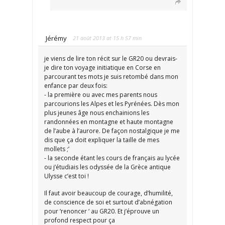
Jérémy
21 août 2013 at 15 h 57 min
je viens de lire ton récit sur le GR20 ou devrais-
je dire ton voyage initiatique en Corse en
parcourant tes mots je suis retombé dans mon
enfance par deux fois:
- la première ou avec mes parents nous
parcourions les Alpes et les Pyrénées. Dès mon
plus jeunes âge nous enchainions les
randonnées en montagne et haute montagne
de l’aube à l’aurore. De façon nostalgique je me
dis que ça doit expliquer la taille de mes
mollets ;’
- la seconde étant les cours de français au lycée
ou j’étudiais les odyssée de la Grèce antique
Ulysse c’est toi !
Il faut avoir beaucoup de courage, d’humilité,
de conscience de soi et surtout d’abnégation
pour ‘renoncer ‘ au GR20. Et j’éprouve un
profond respect pour ça