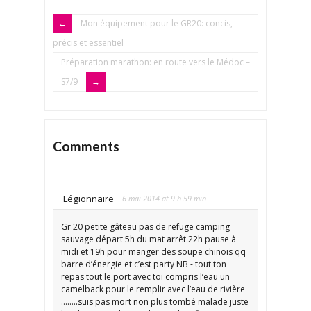
Mon équipement pour le GR20: concis,
précis et essentiel
Préparation marathon: en route vers le Médoc –
S7/9
Comments
Légionnaire
6 mai 2014 at 9 h 59 min
Gr 20 petite gâteau pas de refuge camping
sauvage départ 5h du mat arrêt 22h pause à
midi et 19h pour manger des soupe chinois qq
barre d’énergie et c’est party NB - tout ton
repas tout le port avec toi compris l’eau un
camelback pour le remplir avec l’eau de rivière
……..suis pas mort non plus tombé malade juste