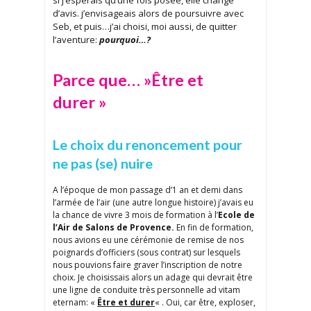
si j’espérais qu’une fois posée, elle change
d’avis. j’envisageais alors de poursuivre avec
Seb, et puis…j’ai choisi, moi aussi, de quitter
l’aventure:
pourquoi…?
Parce que… »Être et
durer »
Le choix du renoncement pour
ne pas (se) nuire
A l’époque de mon passage d’1 an et demi dans
l’armée de l’air (une autre longue histoire) j’avais eu
la chance de vivre 3 mois de formation à l’
Ecole de
l’Air de Salons de Provence.
En fin de formation,
nous avions eu une cérémonie de remise de nos
poignards d’officiers (sous contrat) sur lesquels
nous pouvions faire graver l’inscription de notre
choix. Je choisissais alors un adage qui devrait être
une ligne de conduite très personnelle ad vitam
eternam: «
Être et durer
« . Oui, car être, exploser,