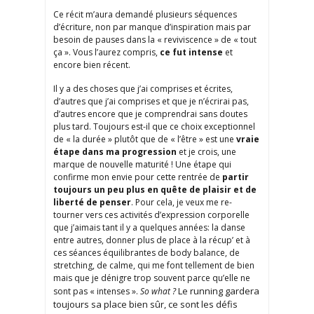
Ce récit m’aura demandé plusieurs séquences
d’écriture, non par manque d’inspiration mais par
besoin de pauses dans la « reviviscence » de « tout
ça ». Vous l’aurez compris,
ce fut intense
et
encore bien récent.
Il y a des choses que j’ai comprises et écrites,
d’autres que j’ai comprises et que je n’écrirai pas,
d’autres encore que je comprendrai sans doutes
plus tard. Toujours est-il que ce choix exceptionnel
de « la durée » plutôt que de « l’être » est une
vraie
étape dans ma progression
et je crois, une
marque de nouvelle maturité ! Une étape qui
confirme mon envie pour cette rentrée de
partir
toujours un peu plus en quête de plaisir et de
liberté de penser
. Pour cela, je veux me re-
tourner vers ces activités d’expression corporelle
que j’aimais tant il y a quelques années: la danse
entre autres, donner plus de place à la récup’ et à
ces séances équilibrantes de body balance, de
stretching, de calme, qui me font tellement de bien
mais que je dénigre trop souvent parce qu’elle ne
Le running gardera
sont pas « intenses ».
So what ?
toujours sa place bien sûr, ce sont les défis