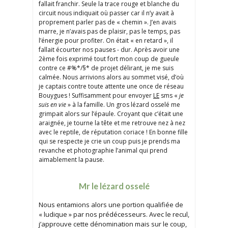
fallait franchir. Seule la trace rouge et blanche du
circuit nous indiquait où passer car il n’y avait à
proprement parler pas de « chemin ». J’en avais
marre, je n’avais pas de plaisir, pas le temps, pas
l’énergie pour profiter. On était « en retard », il
fallait écourter nos pauses - dur. Après avoir une
2ème fois exprimé tout fort mon coup de gueule
contre ce #%*/§* de projet délirant, je me suis
calmée. Nous arrivions alors au sommet visé, d’où
je captais contre toute attente une once de réseau
Bouygues ! Suffisamment pour envoyer
LE
sms «
je
suis en vie
» à la famille. Un gros lézard osselé me
grimpait alors sur l’épaule. Croyant que c’était une
araignée, je tourne la tête et me retrouve nez à nez
avec le reptile, de réputation coriace ! En bonne fille
qui se respecte je crie un coup puis je prends ma
revanche et photographie l’animal qui prend
aimablement la pause.
Mr le lézard osselé
Nous entamions alors une portion qualifiée de
« ludique » par nos prédécesseurs. Avec le recul,
j’approuve cette dénomination mais sur le coup,