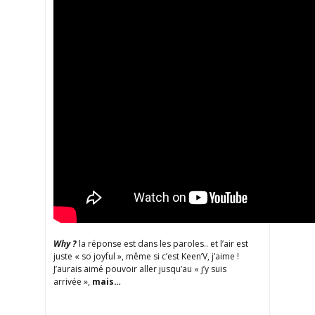
Why ?
la réponse est dans les paroles.. et l’air est
juste « so joyful », même si c’est Keen’V, j’aime !
J’aurais aimé pouvoir aller jusqu’au « j’y suis
arrivée »,
mais…