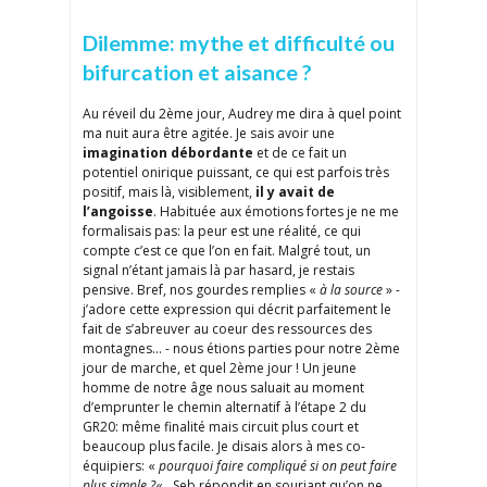
Dilemme: mythe et difficulté ou
bifurcation et aisance ?
Au réveil du 2ème jour, Audrey me dira à quel point
ma nuit aura être agitée. Je sais avoir une
imagination débordante
et de ce fait un
potentiel onirique puissant, ce qui est parfois très
positif, mais là, visiblement,
il y avait de
l’angoisse
. Habituée aux émotions fortes je ne me
formalisais pas: la peur est une réalité, ce qui
compte c’est ce que l’on en fait. Malgré tout, un
signal n’étant jamais là par hasard, je restais
pensive. Bref, nos gourdes remplies «
à la source
» -
j’adore cette expression qui décrit parfaitement le
fait de s’abreuver au coeur des ressources des
montagnes… - nous étions parties pour notre 2ème
jour de marche, et quel 2ème jour ! Un jeune
homme de notre âge nous saluait au moment
d’emprunter le chemin alternatif à l’étape 2 du
GR20: même finalité mais circuit plus court et
beaucoup plus facile. Je disais alors à mes co-
équipiers: «
pourquoi faire compliqué si on peut faire
plus simple ?
« . Seb répondit en souriant qu’on ne