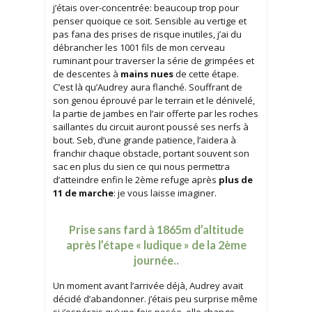
j’étais over-concentrée: beaucoup trop pour
penser quoique ce soit. Sensible au vertige et
pas fana des prises de risque inutiles, j’ai du
débrancher les 1001 fils de mon cerveau
ruminant pour traverser la série de grimpées et
de descentes à
mains nues
de cette étape.
C’est là qu’Audrey aura flanché. Souffrant de
son genou éprouvé par le terrain et le dénivelé,
la partie de jambes en l’air offerte par les roches
saillantes du circuit auront poussé ses nerfs à
bout. Seb, d’une grande patience, l’aidera à
franchir chaque obstacle, portant souvent son
sac en plus du sien ce qui nous permettra
d’atteindre enfin le 2ème refuge après
plus de
11 de marche
: je vous laisse imaginer.
Prise sans fard à 1865m d’altitude
après l’étape « ludique » de la 2ème
journée..
Un moment avant l’arrivée déjà, Audrey avait
décidé d’abandonner. j’étais peu surprise même