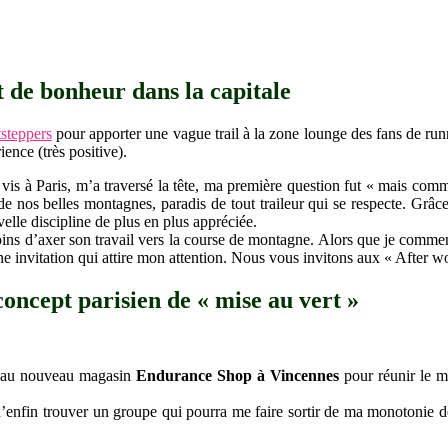
 de bonheur dans la capitale
steppers
pour apporter une vague trail à la zone lounge des fans de run
ience (très positive).
e vis à Paris, m’a traversé la tête, ma première question fut « mais comme
 de nos belles montagnes, paradis de tout traileur qui se respecte. Grâ
elle discipline de plus en plus appréciée.
u moins d’axer son travail vers la course de montagne. Alors que je com
une invitation qui attire mon attention. Nous vous invitons aux « After wo
concept parisien de « mise au vert »
9h au nouveau magasin
Endurance Shop à Vincennes
pour réunir le m
d’enfin trouver un groupe qui pourra me faire sortir de ma monotonie 