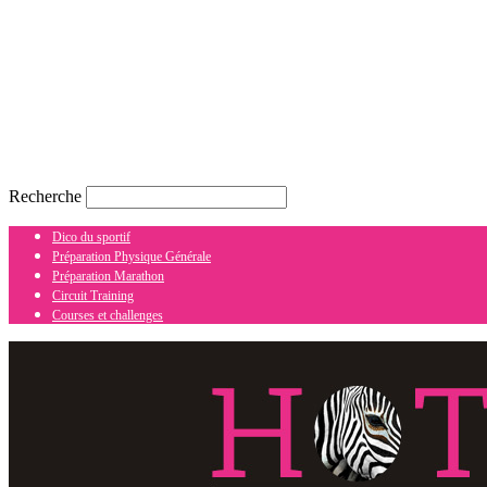
Recherche
Dico du sportif
Préparation Physique Générale
Préparation Marathon
Circuit Training
Courses et challenges