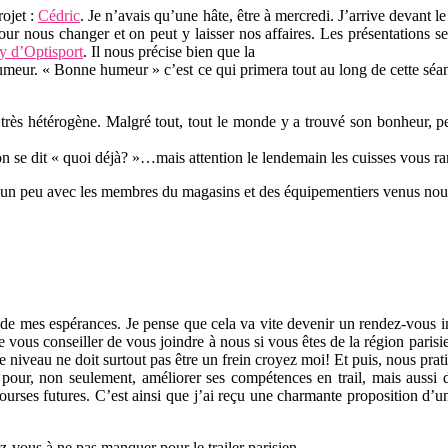
rojet :
Cédric
. Je n’avais qu’une hâte, être à mercredi. J’arrive devant
pour nous changer et on peut y laisser nos affaires. Les présentations s
 d’Optisport
. Il nous précise bien que la
humeur. « Bonne humeur » c’est ce qui primera tout au long de cette séa
 très hétérogène. Malgré tout, tout le monde y a trouvé son bonheur, p
 on se dit « quoi déjà? »…mais attention le lendemain les cuisses vous r
 un peu avec les membres du magasins et des équipementiers venus nous 
de mes espérances. Je pense que cela va vite devenir un rendez-vous in
ous conseiller de vous joindre à nous si vous êtes de la région parisien
e niveau ne doit surtout pas être un frein croyez moi! Et puis, nous prat
t pour, non seulement, améliorer ses compétences en trail, mais aussi
ourses futures. C’est ainsi que j’ai reçu une charmante proposition d’u
z-vous à ne pas manquer pour le trailer parisien.