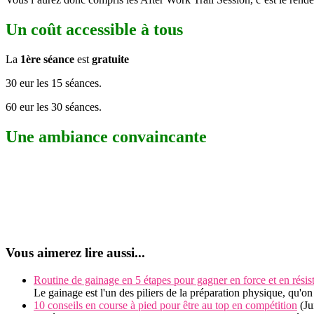
Un coût accessible à tous
La
1ère séance
est
gratuite
30 eur les 15 séances.
60 eur les 30 séances.
Une ambiance convaincante
Vous aimerez lire aussi...
Routine de gainage en 5 étapes pour gagner en force et en résis
Le gainage est l'un des piliers de la préparation physique, qu'o
10 conseils en course à pied pour être au top en compétition
(Ju