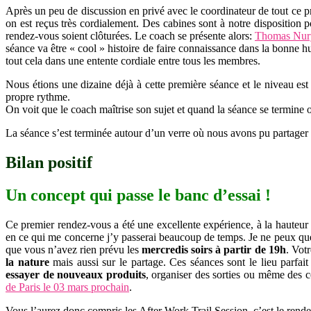
Après un peu de discussion en privé avec le coordinateur de tout ce p
on est reçus très cordialement. Des cabines sont à notre disposition 
rendez-vous soient clôturées. Le coach se présente alors:
Thomas Nury
séance va être « cool » histoire de faire connaissance dans la bonne 
tout cela dans une entente cordiale entre tous les membres.
Nous étions une dizaine déjà à cette première séance et le niveau est
propre rythme.
On voit que le coach maîtrise son sujet et quand la séance se termine
La séance s’est terminée autour d’un verre où nous avons pu partager
Bilan positif
Un concept qui passe le banc d’essai !
Ce premier rendez-vous a été une excellente expérience, à la hauteur 
en ce qui me concerne j’y passerai beaucoup de temps. Je ne peux que v
que vous n’avez rien prévu les
mercredis soirs à partir de 19h
. Votr
la nature
mais aussi sur le partage. Ces séances sont le lieu parfai
essayer de nouveaux produits
, organiser des sorties ou même des c
de Paris le 03 mars prochain
.
Vous l’aurez donc compris les After Work Trail Session, c’est le rende