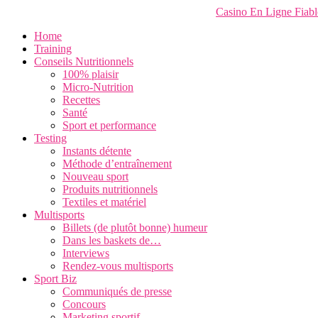
Casino En Ligne Fiabl
Home
Training
Conseils Nutritionnels
100% plaisir
Micro-Nutrition
Recettes
Santé
Sport et performance
Testing
Instants détente
Méthode d’entraînement
Nouveau sport
Produits nutritionnels
Textiles et matériel
Multisports
Billets (de plutôt bonne) humeur
Dans les baskets de…
Interviews
Rendez-vous multisports
Sport Biz
Communiqués de presse
Concours
Marketing sportif