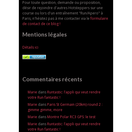
Pour toute question, demande ou proposition,
désir de rejoindre d'autres Hotsteppers sur une
course ou lors d'un entraînement "Run/Apero" à
Paris, n'hésitez pas à me contacter via le
formulaire
de contact de ce blog !
Mentions légales
Détails ici
Commentaires récents
Marie
dans
Runtastic: l’appli qui veut rendre
votre Run fantastic !
Marie
dans
Paris St Germain (20km) round 2 :
gimme gimme, more
Marie
dans
Montre Polar RC3 GPS: le test
Marie
dans
Runtastic: l’appli qui veut rendre
votre Run fantastic !