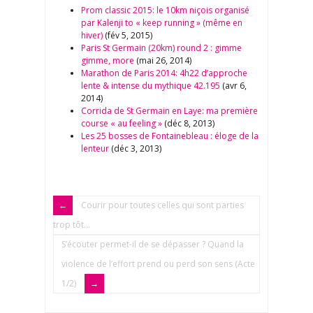
Prom classic 2015: le 10km niçois organisé
par Kalenji to « keep running » (même en
hiver)
(fév 5, 2015)
Paris St Germain (20km) round 2 : gimme
gimme, more
(mai 26, 2014)
Marathon de Paris 2014: 4h22 d’approche
lente & intense du mythique 42.195
(avr 6,
2014)
Corrida de St Germain en Laye: ma première
course « au feeling »
(déc 8, 2013)
Les 25 bosses de Fontainebleau : éloge de la
lenteur
(déc 3, 2013)
Courir pour toutes celles qui sont parties
trop tôt…
S’écouter permet-il de se dépasser ? Quand la
violence de l’effort prend ou perd son sens (Acte
1/2)