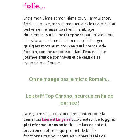
folie…
Entre mon 3ème et mon 4ème tour, Harry Bignon,
fidèle au poste, me voit me ruer vers le ravito et son
oeil vif ne me laisse pas filer ! Il embraye
directement sur les
Hotsteppers
par un talent qui
lui est propre et me fait l’honneur d’échanger
quelques mots au micro. S’en suit l’interview de
Romain, comme un poisson dans l’eau en cette
journée, fruit de son travail et de celui de sa
sympathique équipe.
On ne mange pas le micro Romain…
Le staff Top Chrono, heureux en fin de
journée !
J’ai également l’occasion de rencontrer pour la
2ème fois
Laurent Lingelser
, co-créateur de
Jogg’in
:
plateforme innovante
dont le lancement est
prévu en octobre et qui promet de belles
fonctionnalités pour tous les runners lassés de