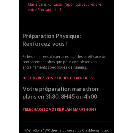
Marie
dans
Runtastic: l’appli qui veut rendre
votre Run fantastic !
Préparation Physique:
Renforcez-vous !
Fiches illustrées d'exercices rapides et efficace de
renforcement physique pour compléter vos
entraînements spécifiques de running.
DECOUVREZ VOS 7 FICHES D'EXERCICES !
Votre préparation marathon:
plans en 3h30, 3H45 ou 4h00
TELECHARGEZ VOTRE PLAN MARATHON !
"MetroStyle" WP theme powered by OlevMedia - Logo