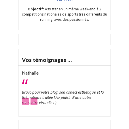
Objectif:
Assister en un même week-end à 2
compétitions nationales de sports très différents du
running, avec des passionnés.
Vos témoignages …
Nathalie
Bravo pour votre blog, son aspect esthétique et la
thématique traitée ! Au plaisir d'une autre
←
→
rencontre virtuelle :-)