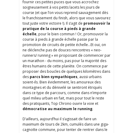
fournir ces petites puces que vous accrochez
soigneusement à vos petits lacets les jours de
course (et que l’on vous reprend sauvagement dès
le franchissement du finish, alors que vous savourez
tout juste votre victoire !). Il s’agit de
promouvoir la
pratique de la course à pieds à grande
échelle
, pour le bien commun ! Or, promouvoir la
course à pieds à grande échelle passe par la
promotion de circuits de petite échelle…Et oui, on
ne déclenche pas de douces rencontres « neo-
runners/ running » en proposant de commencer par
un marathon - du moins, pas pour la majorité des
êtres humains de cette planète. On commence par
proposer des boucles de quelques kilomètres dans
des
parcs bien sympathiques
, aussi urbains
soient-ils. Bien évidemment, les amoureux des
montagnes et du dénivelé se sentiront étriqués
dans ce type de parcours, comme dans n’importe
quel milieu urbain en fait, mais pour tout le reste
des pratiquants, Top Chrono ouvre la voie et
démocratise au maximum le running
.
D’ailleurs, aujourd’hui il s’agissait de faire un
maximum de tours de 2km, cumulés dans une giga-
cagnotte commune, pour tenter de rentrer dans le