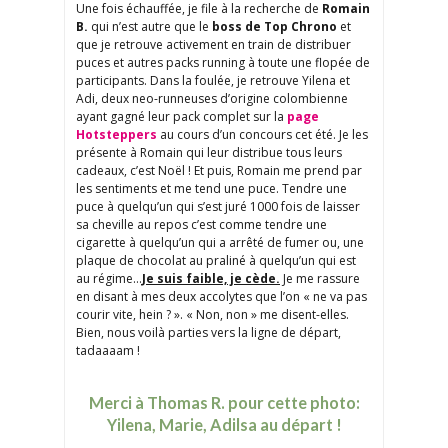
Une fois échauffée, je file à la recherche de
Romain
B.
qui n’est autre que le
boss de Top Chrono
et
que je retrouve activement en train de distribuer
puces et autres packs running à toute une flopée de
participants. Dans la foulée, je retrouve Yilena et
Adi, deux neo-runneuses d’origine colombienne
ayant gagné leur pack complet sur la
page
Hotsteppers
au cours d’un concours cet été. Je les
présente à Romain qui leur distribue tous leurs
cadeaux, c’est Noël ! Et puis, Romain me prend par
les sentiments et me tend une puce. Tendre une
puce à quelqu’un qui s’est juré 1000 fois de laisser
sa cheville au repos c’est comme tendre une
cigarette à quelqu’un qui a arrêté de fumer ou, une
plaque de chocolat au praliné à quelqu’un qui est
au régime…
Je suis faible, je cède.
Je me rassure
en disant à mes deux accolytes que l’on « ne va pas
courir vite, hein ? ». « Non, non » me disent-elles.
Bien, nous voilà parties vers la ligne de départ,
tadaaaam !
Merci à Thomas R. pour cette photo:
Yilena, Marie, Adilsa au départ !