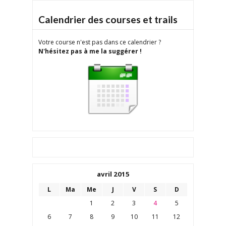
Calendrier des courses et trails
Votre course n'est pas dans ce calendrier ?
N'hésitez pas à me la suggérer !
avril 2015
L
Ma
Me
J
V
S
D
1
2
3
4
5
6
7
8
9
10
11
12