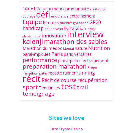
10km
billet d'humeur
communauté
confiance
défi
entrainement
courage
endurance
Equipe
GR20
femmes
glucides
glycogène
handicap
hydratation
haut niveau
index
interview
innovation
glycémique
kalenji
marathon des sables
Nutrition
Marathon du médoc
nature
Mental
Paris
paralympiques
paris versailles
performance
plaisir
plan d'entraînement
preparation marathon
Prépa
running
recette
runner
marathon
pâtes
récit
Récit de course
récupération
test
sport
trail
Tendances
témoignage
Sites we love
Best Crypto Casino