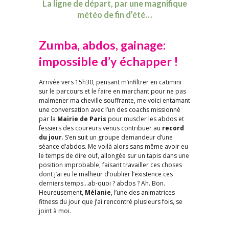
La ligne de départ, par une magnifique
météo de fin d’été…
Zumba, abdos, gainage:
impossible d’y échapper !
Arrivée vers 15h30, pensant m’infiltrer en catimini
sur le parcours et le faire en marchant pour ne pas
malmener ma cheville souffrante, me voici entamant
une conversation avec l’un des coachs missionné
par la
Mairie de Paris
pour muscler les abdos et
fessiers des coureurs venus contribuer au
record
du jour
. S’en suit un groupe demandeur d’une
séance d’abdos. Me voilà alors sans même avoir eu
le temps de dire ouf, allongée sur un tapis dans une
position improbable, faisant travailler ces choses
dont j’ai eu le malheur d’oublier l’existence ces
derniers temps…ab-quoi ? abdos ? Ah. Bon.
Heureusement,
Mélanie
, l’une des animatrices
fitness du jour que j’ai rencontré plusieurs fois, se
joint à moi.