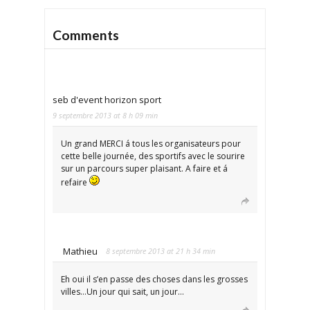
Comments
seb d'event horizon sport
9 septembre 2013 at 8 h 09 min
Un grand MERCI á tous les organisateurs pour
cette belle journée, des sportifs avec le sourire
sur un parcours super plaisant. A faire et á
refaire
Mathieu
8 septembre 2013 at 21 h 34 min
Eh oui il s’en passe des choses dans les grosses
villes…Un jour qui sait, un jour…