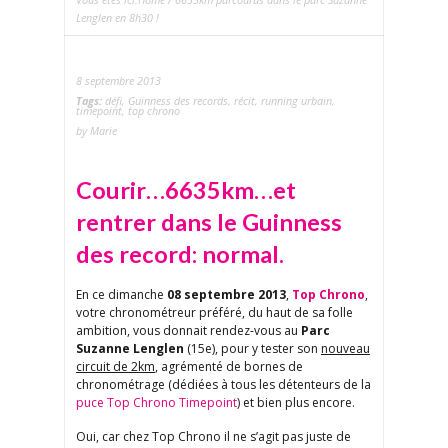
Lenglen en 8h30 !
8 septembre 2013
Tags:
défi
,
Guinness des records
,
récit
,
running urbain
,
timepoint
,
top chrono
by Marie
Courir…6635km…et
rentrer dans le Guinness
des record: normal.
En ce dimanche
08 septembre 2013
,
Top Chrono
,
votre chronométreur préféré, du haut de sa folle
ambition, vous donnait rendez-vous au
Parc
Suzanne Lenglen
(15e), pour y tester son
nouveau
circuit de 2km
, agrémenté de bornes de
chronométrage (dédiées à tous les détenteurs de la
puce Top Chrono Timepoint
) et bien plus encore.
Oui, car chez Top Chrono il ne s’agit pas juste de