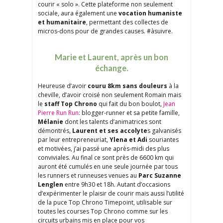
courir « solo ». Cette plateforme non seulement
sociale, aura également une
vocation humaniste
et humanitaire
, permettant des collectes de
micros-dons pour de grandes causes. #àsuivre.
Marie et Laurent, après un bon
échange.
Heureuse d’avoir
couru 8km sans douleurs
à la
cheville, d’avoir croisé non seulement Romain mais
le
staff Top Chrono
qui fait du bon boulot,
Jean
Pierre Run Run
: blogger-runner et sa petite famille,
Mélanie
dont les talents d’animatrices sont
démontrés,
Laurent et ses accolyte
s galvanisés
par leur entrepreneuriat,
Ylena et Adi
souriantes
et motivées, j’ai passé une après-midi des plus
conviviales. Au final ce sont près de 6600 km qui
auront été cumulés en une seule journée par tous
les runners et runneuses venues au
Parc Suzanne
Lenglen
entre 9h30 et 18h. Autant d’occasions
d’expérimenter le plaisir de courir mais aussi l’utilité
de la puce Top Chrono Timepoint, utilisable sur
toutes les courses Top Chrono comme sur les
circuits urbains mis en place pour vos