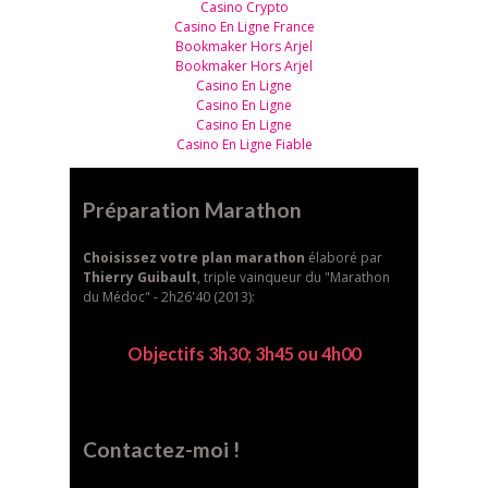
Casino Crypto
Casino En Ligne France
Bookmaker Hors Arjel
Bookmaker Hors Arjel
Casino En Ligne
Casino En Ligne
Casino En Ligne
Casino En Ligne Fiable
Préparation Marathon
Choisissez votre plan marathon
élaboré par
Thierry Guibault
, triple vainqueur du "Marathon
du Médoc" - 2h26'40 (2013):
Objectifs 3h30; 3h45 ou 4h00
Contactez-moi !