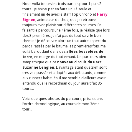
Nous voilà toutes les trois parties pour 1 puis 2
tours…je finirai par en faire un 3è seule et
finalement un 4è avec le staff Top Chrono et
Harry
Bignon
, animateur de choc, que je retrouve
toujours avec plaisir sur différentes courses. En
faisant le parcours une 4ème fois, je réalise que lors
des 3 premières, je n’ai pas du tout suivi le bon
chemin ! Je découvre alors un tout autre aspect du
parc ! Passée par le bitume les premières fois, me
voilà baroudant dans des
allées bosselées de
terre
, en marge du tout venant. Un parcours bien
sympathique que ce
nouveau circuit du Parc
Suzanne Lenglen
. L’avantage étant que 2km sont
très vite passés et adaptés aux débutants, comme
aux runners habitués. Il me semble d’ailleurs avoir
entendu que le recordman du jour aurait fait 35
tours…
Voici quelques photos du parcours, prises dans
l’ordre chronologique, au cours de mon 3ème
tour…