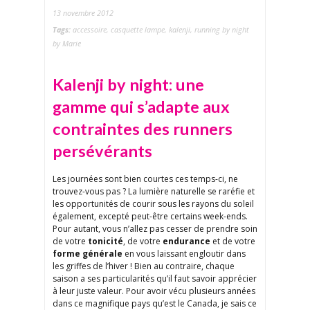
13 novembre 2012
Tags:
accessoire
,
casquette lampe
,
kalenji
,
running by night
by Marie
Kalenji by night: une
gamme qui s’adapte aux
contraintes des runners
persévérants
Les journées sont bien courtes ces temps-ci, ne
trouvez-vous pas ? La lumière naturelle se raréfie et
les opportunités de courir sous les rayons du soleil
également, excepté peut-être certains week-ends.
Pour autant, vous n’allez pas cesser de prendre soin
de votre
tonicité
, de votre
endurance
et de votre
forme générale
en vous laissant engloutir dans
les griffes de l’hiver ! Bien au contraire, chaque
saison a ses particularités qu’il faut savoir apprécier
à leur juste valeur. Pour avoir vécu plusieurs années
dans ce magnifique pays qu’est le Canada, je sais ce