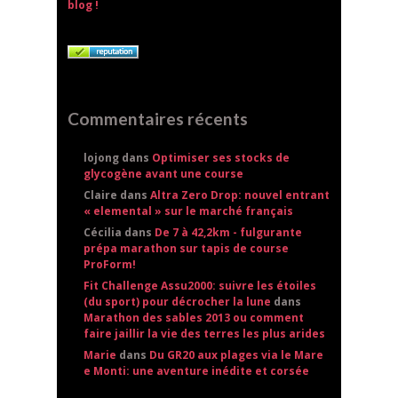
blog !
Commentaires récents
lojong dans
Optimiser ses stocks de
glycogène avant une course
Claire dans
Altra Zero Drop: nouvel entrant
« elemental » sur le marché français
Cécilia dans
De 7 à 42,2km - fulgurante
prépa marathon sur tapis de course
ProForm!
Fit Challenge Assu2000: suivre les étoiles
(du sport) pour décrocher la lune
dans
Marathon des sables 2013 ou comment
faire jaillir la vie des terres les plus arides
Marie
dans
Du GR20 aux plages via le Mare
e Monti: une aventure inédite et corsée