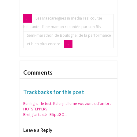
Les Mascareignes in media res: course
haletante d’une maman racontée par son fils
Semi-marathon de Boulogne: de la performance
et bien plus encore
Comments
Trackbacks for this post
Run light - le test: Kalenji allume vos zones d'ombre -
HOTSTEPPERS
Bref, j'ai testé l'ElliptiGO...
Leave a Reply