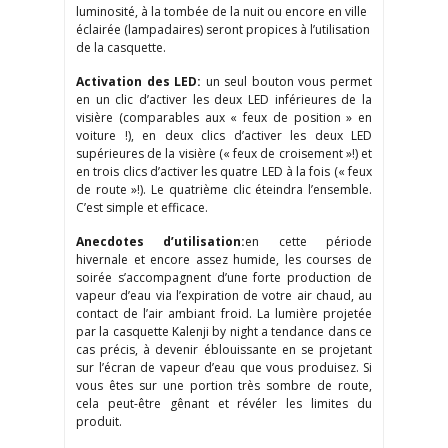
luminosité, à la tombée de la nuit ou encore en ville
éclairée (lampadaires) seront propices à l’utilisation
de la casquette.
Activation des LED:
un seul bouton vous permet
en un clic d’activer les deux LED inférieures de la
visière (comparables aux « feux de position » en
voiture !), en deux clics d’activer les deux LED
supérieures de la visière (« feux de croisement »!) et
en trois clics d’activer les quatre LED à la fois (« feux
de route »!). Le quatrième clic éteindra l’ensemble.
C’est simple et efficace.
Anecdotes d’utilisation:
en cette période
hivernale et encore assez humide, les courses de
soirée s’accompagnent d’une forte production de
vapeur d’eau via l’expiration de votre air chaud, au
contact de l’air ambiant froid. La lumière projetée
par la casquette Kalenji by night a tendance dans ce
cas précis, à devenir éblouissante en se projetant
sur l’écran de vapeur d’eau que vous produisez. Si
vous êtes sur une portion très sombre de route,
cela peut-être gênant et révéler les limites du
produit.