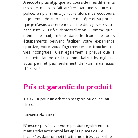
Anecdote plus atypique, au cours de mes différents
tests, je me suis fait arrêter par une voiture de
police, en plein run… Je retire alors mes écouteurs
et je demande au policier de me répéter sa phrase
que je n’avais pas entendue. Il me dit: « je veux votre
casquette » ! Drôle d’interpellation ! Comme quoi,
même de nuit, même dans le froid, de bons
équipements peuvent faciliter votre expérience
sportive, voire vous l’agrémenter de tranches de
vies incongrues ! C’est également la preuve que la
casquette lampe de la gamme Kalenji by night ne
vous permet pas seulement de voir mais aussi
d’être vu !
Prix et garantie du produit
19,95 Eur pour un achat en magasin ou online, au
choix.
Garantie de 2 ans.
N’hésitez pas à laver votre produit régulièrement
mais
après
avoir retiré les 4piles plates de 3V
localisées dans un petit boitier noir très accessible,