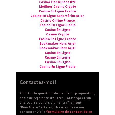
Casino Fiable Sans KYC
Meilleur Casino Crypto
Casino En Ligne France
Casino En Ligne Sans Vérification
Casino Online France
Casino En Ligne Fiable
Casino En Ligne
Casino Crypto
Casino En Ligne France
Bookmaker Hors Arjel
Bookmaker Hors Arjel
Casino En Ligne
Casino En Ligne
Casino En Ligne
Casino En Ligne Fiable
Contactez-moi !
Pour toute question, demande ou proposition,
désir de rejoindre d'autres Hotsteppers sur
une course ou lors d'un entraînement
"Run/Apero" à Paris, n'hésitez pas à me
contacter via le
formulaire de contact de ce