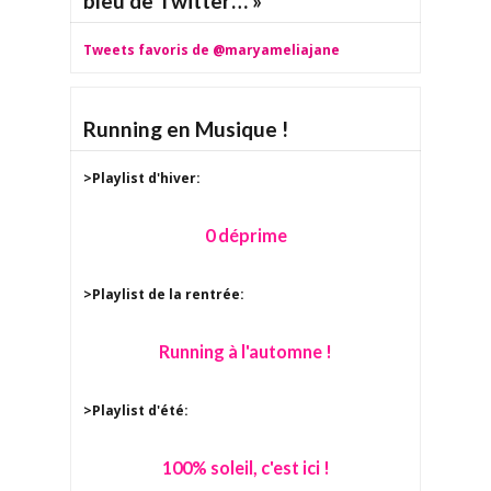
bleu de Twitter… »
Tweets favoris de @maryameliajane
Running en Musique !
>Playlist d'hiver:
0 déprime
>Playlist de la rentrée:
Running à l'automne !
>Playlist d'été:
100% soleil, c'est ici !