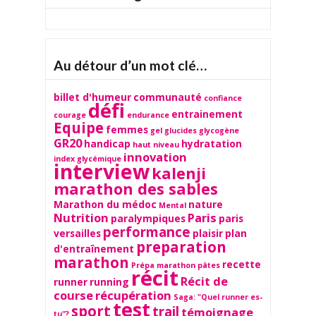
TAP
Au détour d’un mot clé…
billet d'humeur
communauté
confiance
défi
entrainement
courage
endurance
Equipe
femmes
gel
glucides
glycogène
GR20
handicap
hydratation
haut niveau
innovation
index glycémique
interview
kalenji
marathon des sables
Marathon du médoc
nature
Mental
Nutrition
Paris
paralympiques
paris
performance
versailles
plaisir
plan
preparation
d'entraînement
marathon
recette
Prépa marathon
pâtes
récit
Récit de
runner
running
course
récupération
Saga: "Quel runner es-
test
sport
trail
témoignage
tu"?