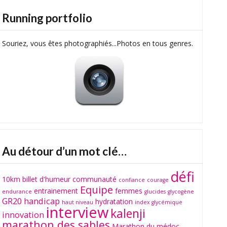
Running portfolio
Souriez, vous êtes photographiés...Photos en tous genres.
Au détour d’un mot clé…
défi
10km
billet d'humeur
communauté
confiance
courage
Equipe
entrainement
femmes
endurance
glucides
glycogène
GR20
handicap
hydratation
haut niveau
index glycémique
interview
kalenji
innovation
marathon des sables
Marathon du médoc