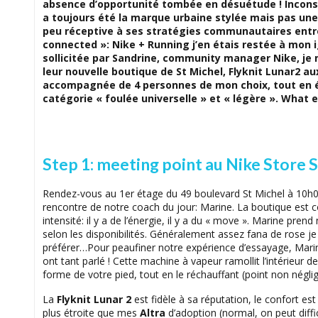
absence d’opportunité tombée en désuétude ! Incons
a toujours été la marque urbaine stylée mais pas u
peu réceptive à ses stratégies communautaires entre 
connected »: Nike + Running j’en étais restée à mon 
sollicitée par Sandrine, community manager Nike, je 
leur nouvelle boutique de St Michel, Flyknit Lunar2 au
accompagnée de 4 personnes de mon choix, tout en év
catégorie « foulée universelle » et « légère ». What e
Step 1: meeting point au Nike Store 
Rendez-vous au 1er étage du 49 boulevard St Michel à 10h0
rencontre de notre coach du jour: Marine. La boutique est c
intensité: il y a de l’énergie, il y a du « move ». Marine pren
selon les disponibilités. Généralement assez fana de rose je
préférer…Pour peaufiner notre expérience d’essayage, Marin
ont tant parlé ! Cette machine à vapeur ramollit l’intérieur 
forme de votre pied, tout en le réchauffant (point non négli
La
Flyknit Lunar 2
est fidèle à sa réputation, le confort est
plus étroite que mes
Altra
d’adoption (normal, on peut diffic