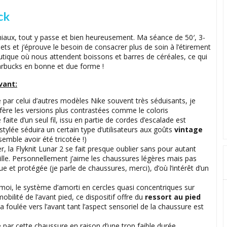
ck
chiaux, tout y passe et bien heureusement. Ma séance de 50′, 3-
lets et j’éprouve le besoin de consacrer plus de soin à l’étirement
tique où nous attendent boissons et barres de céréales, ce qui
arbucks en bonne et due forme !
vant:
par celui d’autres modèles Nike souvent très séduisants, je
éfère les versions plus contrastées comme le coloris
faite d’un seul fil, issu en partie de cordes d’escalade est
tylée séduira un certain type d’utilisateurs aux goûts
vintage
emble avoir été tricotée !)
r, la Flyknit Lunar 2 se fait presque oublier sans pour autant
ille. Personnellement j’aime les chaussures légères mais pas
ue et protégée (je parle de chaussures, merci), d’où l’intérêt d’un
moi, le système d’amorti en cercles quasi concentriques sur
bilité de l’avant pied, ce dispositif offre du
ressort au pied
 foulée vers l’avant tant l’aspect sensoriel de la chaussure est
ée par cette chaussure en raison d’une trop faible durée