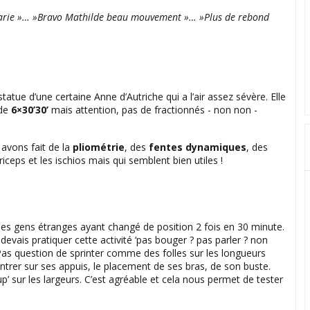
s Marie »… »Bravo Mathilde beau mouvement »… »Plus de rebond
tue d’une certaine Anne d’Autriche qui a l’air assez sévère. Elle
 de
6×30’30’
mais attention, pas de fractionnés - non non -
avons fait de la
pliométrie
, des
fentes dynamiques
, des
riceps et les ischios mais qui semblent bien utiles !
es gens étranges ayant changé de position 2 fois en 30 minute.
devais pratiquer cette activité ‘pas bouger ? pas parler ? non
Pas question de sprinter comme des folles sur les longueurs
trer sur ses appuis, le placement de ses bras, de son buste.
 sur les largeurs. C’est agréable et cela nous permet de tester