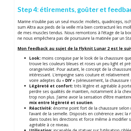
Step 4: étirements, goûter et feedba
Marine n’oublie pas un seul muscle: mollets, quadriceps, is
sum Altra aux pieds de la veille m’a bien contracturé les mol
de mes muscles tendus. Nous remontons à l’étage de la bou
ne nous empêchera pas de poursuivre la matinée par un St
Mon feedback au sujet de la Flyknit Lunar 2 est le sui
Look:
moins conquise par le look de la chaussure que 
trouve les couleurs bleues et roses un peu light et pr
orange/violet. Pour autant, le concept de la chaussure 
intéressant. L’empeigne sans couture et relativement s
voire adeptes du «
DIY
» (sérieusement, la chaussure s
Légèreté et confort:
très légère et agréable à porte
perdre ses qualités de maintien, notamment à la chev
trop non plus. J’aime avoir la sensation d’être mainten
mix entre légèreté et soutien
.
Réactivité:
énorme point fort de la chaussure selon 
l’avant de la semelle. Disposés en cohérence avec la mo
dans toutes les directions et force même à modifier sa
agréable à ce niveau.
Utilisation:
incapable de statuer sur l’utilisation cibl