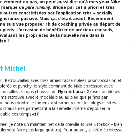
ciemment ou pas, on peut aussi dire qu’à mes yeux Nike
ne marque de
pure running
. Bridée par cet a priori et très
autres concrétisées par l’application très « socially
ignorance passive. Mais ça, c’était avant. Récemment
me suis vue proposer 1h de coaching privée au départ de
x pieds. L’occasion de bénéficier de précieux conseils,
aluant les propriétés de la nouvelle née dans la
lse ?
St Michel
0. Retrouvailles avec mes amies rassemblées pour l’occasion et
olorée et punchy, le style dominant de Nike en ressort avec
d nos tailles et nous chausse de
Flyknit Lunar 2
roses ou bleues
 me retrouve avec le modèle bleu au pied que je finis par
e nous montre le fameux « steamer » dont les blogs et sites
des chaussures permettant à la semelle interne d’épouser la
geable ces temps-ci !)
 réel. Je note un maintien net de la cheville et une «
toebox
» bien
ilement faire plus large qu’Altra). Pour autant, si cette étroitesse