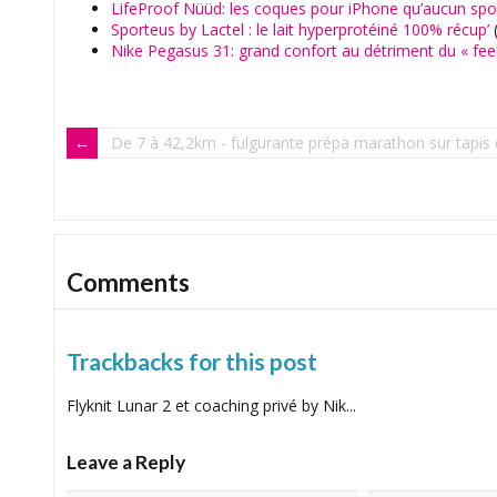
LifeProof Nüüd: les coques pour iPhone qu’aucun spor
Sporteus by Lactel : le lait hyperprotéiné 100% récup’
(
Nike Pegasus 31: grand confort au détriment du « feel
De 7 à 42,2km - fulgurante prépa marathon sur tapis
Comments
Trackbacks for this post
Flyknit Lunar 2 et coaching privé by Nik...
Leave a Reply