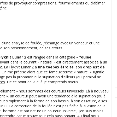
arfois de provoquer compressions, fourmillements ou d’abîmer
gêne.
s d’une analyse de foulée, j’échange avec un vendeur et une
de son positionnement, de ses atouts.
Flyknit Lunar 2
est rangée dans la catégorie «
foulée
ivant dans le courant « naturel » est directement associée à un
. La Flyknit Lunar 2 a
une toebox étroite
, son
drop est de
 là. On me précise alors que ce fameux terme « naturel » signifie
rige pas la pronation ni la supination d’ailleurs (qui parait-il ne
êtes
. De ce point de vue là je comprends mieux.
urellement » nous sommes des coureurs universels. Là à nouveau
ent », un coureur peut avoir une tendance à la supination (ou à
 tout simplement à la forme de son bassin, à son ossature, à ses
lui. La correction de la foulée n’est pas fidèle à la vision de la
ue l’homme est par nature un coureur universel, j’en suis moins
omprendre car je trouve tout cela passionnant. Au final nous