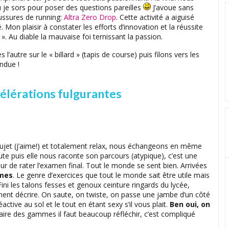
e sors pour poser des questions pareilles
J’avoue sans
ussures de running:
Altra Zero Drop
. Cette activité a aiguisé
on plaisir à constater les efforts d’innovation et la réussite
. Au diable la mauvaise foi ternissant la passion.
 l’autre sur le « billard » (tapis de course) puis filons vers les
ndue !
célérations fulgurantes
sujet (j’aime!) et totalement relax, nous échangeons en même
te puis elle nous raconte son parcours (atypique), c’est une
ur de rater l’examen final. Tout le monde se sent bien. Arrivées
mes
. Le genre d’exercices que tout le monde sait être utile mais
Fini les talons fesses et genoux ceinture ringards du lycée,
ment décrire. On saute, on twiste, on passe une jambe d’un côté
active au sol et le tout en étant sexy s’il vous plait.
Ben oui, on
faire des gammes il faut beaucoup réfléchir, c’est compliqué