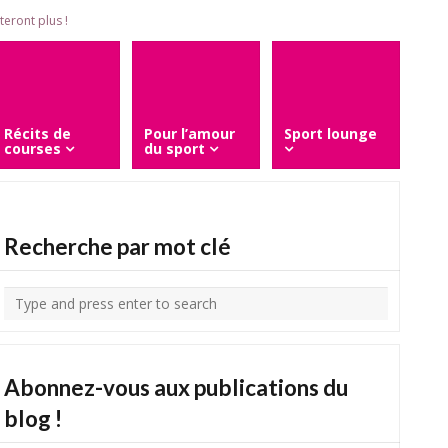
eront plus !
Récits de
Pour l’amour
Sport lounge
courses
du sport
Recherche par mot clé
Abonnez-vous aux publications du
blog !