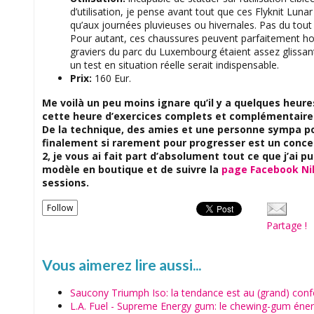
d’utilisation, je pense avant tout que ces Flyknit Luna
qu’aux journées pluvieuses ou hivernales. Pas du tout h
Pour autant, ces chaussures peuvent parfaitement ho
graviers du parc du Luxembourg étaient assez glissan
un test en situation réelle serait indispensable.
Prix:
160 Eur.
Me voilà un peu moins ignare qu’il y a quelques heures
cette heure d’exercices complets et complémentaires
De la technique, des amies et une personne sympa p
finalement si rarement pour progresser est un concep
2, je vous ai fait part d’absolument tout ce que j’ai p
modèle en boutique et de suivre la
page Facebook Ni
sessions.
Follow
Partage !
Vous aimerez lire aussi...
Saucony Triumph Iso: la tendance est au (grand) confo
L.A. Fuel - Supreme Energy gum: le chewing-gum énerg