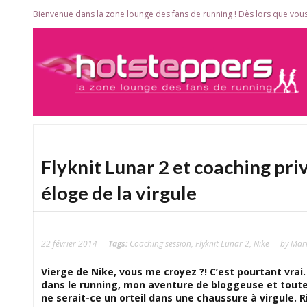
Bienvenue dans la zone lounge des fans de running ! Dès lors que vous
Flyknit Lunar 2 et coaching pri
éloge de la virgule
22 février 2014
Tags:
Coaching session
,
Flyknit Lunar 2
,
Nike
by Mar
Vierge de Nike, vous me croyez ?! C’est pourtant vra
dans le running, mon aventure de bloggeuse et toutes
ne serait-ce un orteil dans une chaussure à virgule. 