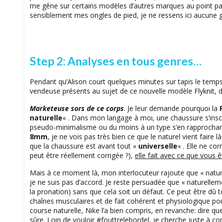
me gêne sur certains modèles d’autres marques au point p
sensiblement mes ongles de pied, je ne ressens ici aucune 
Step 2: Analyses en tous genres…
Pendant qu’Alison court quelques minutes sur tapis le temp
vendeuse présents au sujet de ce nouvelle modèle Flyknit, 
Marketeuse sors de ce corps
. Je leur demande pourquoi la
naturelle
« . Dans mon langage à moi, une chaussure s’inscr
pseudo-minimalisme ou du moins à un type s’en rapprochant
8mm
, je ne vois pas très bien ce que le naturel vient faire
que la chaussure est avant tout «
universelle
« . Elle ne cor
peut être réellement corrigée ?),
elle fait avec ce que vous 
Mais à ce moment là, mon interlocuteur rajoute que « nat
je ne suis pas d’accord. Je reste persuadée que « naturellem
la pronation) sans que cela soit un défaut. Ce peut être dû
chaînes musculaires et de fait cohérent et physiologique pour 
course naturelle, Nike l’a bien compris, en revanche: dire q
sûre. Loin de vouloir #fouttrelebordel, je cherche juste à c