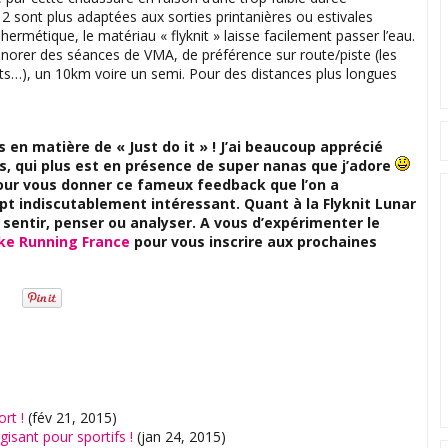
r 2 sont plus adaptées aux sorties printanières ou estivales
ermétique, le matériau « flyknit » laisse facilement passer l’eau.
norer des séances de VMA, de préférence sur route/piste (les
ts…), un 10km voire un semi. Pour des distances plus longues
 en matière de « Just do it » ! J’ai beaucoup apprécié
, qui plus est en présence de super nanas que j’adore
our vous donner ce fameux feedback que l’on a
t indiscutablement intéressant. Quant à la Flyknit Lunar
u sentir, penser ou analyser. A vous d’expérimenter le
ke Running France
pour vous inscrire aux prochaines
rt !
(fév 21, 2015)
isant pour sportifs !
(jan 24, 2015)