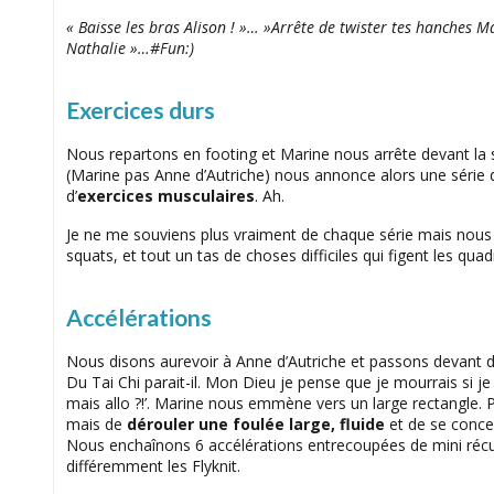
« Baisse les bras Alison ! »… »Arrête de twister tes hanche
Nathalie »…#Fun:)
Exercices durs
Nous repartons en footing et Marine nous arrête devant la sta
(Marine pas Anne d’Autriche) nous annonce alors une série
d’
exercices musculaires
. Ah.
Je ne me souviens plus vraiment de chaque série mais nous 
squats, et tout un tas de choses difficiles qui figent les quad
Accélérations
Nous disons aurevoir à Anne d’Autriche et passons devant d
Du Tai Chi parait-il. Mon Dieu je pense que je mourrais si je 
mais allo ?!’. Marine nous emmène vers un large rectangle. 
mais de
dérouler une foulée large, fluide
et de se concen
Nous enchaînons 6 accélérations entrecoupées de mini récup’
différemment les Flyknit.