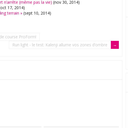
t n’arrête (même pas la vie)
(nov 30, 2014)
oct 17, 2014)
ing terrain »
(sept 10, 2014)
 de course ProForm!
Run light - le test: Kalenji allume vos zones d’ombre