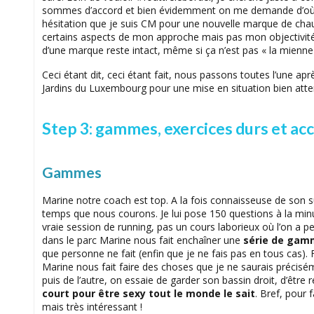
sommes d’accord et bien évidemment on me demande d’où j
hésitation que je suis CM pour une nouvelle marque de cha
certains aspects de mon approche mais pas mon objectivité. M
d’une marque reste intact, même si ça n’est pas « la mienne »
Ceci étant dit, ceci étant fait, nous passons toutes l’une après
Jardins du Luxembourg pour une mise en situation bien atte
Step 3: gammes, exercices durs et ac
Gammes
Marine notre coach est top. A la fois connaisseuse de son 
temps que nous courons. Je lui pose 150 questions à la minu
vraie session de running, pas un cours laborieux où l’on a pe
dans le parc Marine nous fait enchaîner une
série de gam
que personne ne fait (enfin que je ne fais pas en tous cas). 
Marine nous fait faire des choses que je ne saurais précisé
puis de l’autre, on essaie de garder son bassin droit, d’être ré
court pour être sexy tout le monde le sait
. Bref, pour 
mais très intéressant !