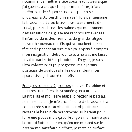
notamment à mettre la tête sous l’eau … peurs que
j’ai guéries à chaque fois par moi même, à force
d’efforts et de réapprentissages patients et
progressifs. Aujourd’hui je nage 1 fois par semaine,
la brasse coulée ou brasse avec battements de
crawl, j’use et abuse des palmes qui me donnent
des sensations de glisse me réconciliant avec l’eau.
Il m’arrive dans des moments de grande fatigue
d’avoir à nouveau des fils qui se touchent dans ma
tête et de penser au pire mais j’ai appris à dompter
mon imagination débordante et à ne pas me laisser
envahir par les idées phobiques. En gros, je suis
ultra volontaire et j’ai progressé, mais je suis
porteuse de quelques failles qui rendent mon
apprentissage bourré de défis.
François constitue 2 groupes
: un avec Delphine et
d’autres triathlètes chevronnées; un autre avec
Laetitia, lui et moi. 1ère étape: direction le bateau,
au milieu du lac. Je m’élance à coup de brasse, ultra-
concentrée sur mon objectif. 1er objectif: atteint. Je
ressens le besoin de m’accrocher au bateau pour
faire une pause mais ça va. François me montre que
la combi flotte tellement qu’en me mettant sur le
dos même sans faire d’efforts, je reste en surface.