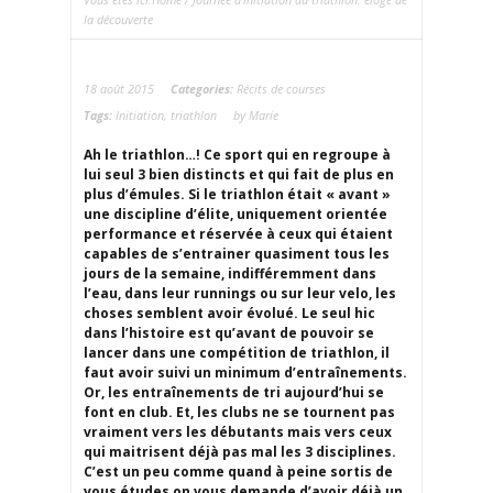
la découverte
18 août 2015
Categories:
Récits de courses
Tags:
Initiation
,
triathlon
by Marie
Ah le triathlon…! Ce sport qui en regroupe à
lui seul 3 bien distincts et qui fait de plus en
plus d’émules. Si le triathlon était « avant »
une discipline d’élite, uniquement orientée
performance et réservée à ceux qui étaient
capables de s’entrainer quasiment tous les
jours de la semaine, indifféremment dans
l’eau, dans leur runnings ou sur leur velo, les
choses semblent avoir évolué. Le seul hic
dans l’histoire est qu’avant de pouvoir se
lancer dans une compétition de triathlon, il
faut avoir suivi un minimum d’entraînements.
Or, les entraînements de tri aujourd’hui se
font en club. Et, les clubs ne se tournent pas
vraiment vers les débutants mais vers ceux
qui maitrisent déjà pas mal les 3 disciplines.
C’est un peu comme quand à peine sortis de
vous études on vous demande d’avoir déjà un