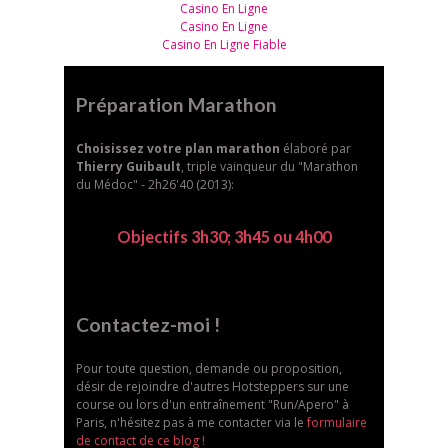
Casino En Ligne
Casino En Ligne
Casino En Ligne Fiable
Préparation Marathon
Choisissez votre plan marathon
élaboré par
Thierry Guibault
, triple vainqueur du "Marathon
du Médoc" - 2h26'40 (2013):
Objectifs 3h30; 3h45 ou 4h00
Contactez-moi !
Pour toute question, demande ou proposition,
désir de rejoindre d'autres Hotsteppers sur une
course ou lors d'un entraînement "Run/Apero" à
Paris, n'hésitez pas à me contacter via le
formulaire
de contact de ce blog !