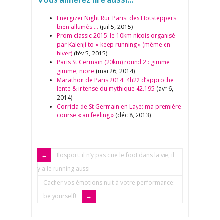
Energizer Night Run Paris: des Hotsteppers
bien allumés …
(juil 5, 2015)
Prom classic 2015: le 10km niçois organisé
par Kalenji to « keep running » (même en
hiver)
(fév 5, 2015)
Paris St Germain (20km) round 2 : gimme
gimme, more
(mai 26, 2014)
Marathon de Paris 2014: 4h22 d’approche
lente & intense du mythique 42.195
(avr 6,
2014)
Corrida de St Germain en Laye: ma première
course « au feeling »
(déc 8, 2013)
Ilosport: il n’y pas que le foot dans la vie, il
y a le running aussi
Cacher vos émotions nuit à votre performance:
be yourself!