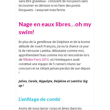
sans être graveleux - conscient de nos peurs sans
les tourner en dérision ni en faire des points
bloquants - rassurant mais ferme.
Nage en eaux libres…oh my
swim!
En plus de la gentillesse de Delphine et de la bonne
attitude de coach François, j’ai eu la chance ce jour
là de retrouver Laetitia, débutante comme moi,
appréhendant l’eau comme moi et rencontrée lors
de
l’Ekiden Paris 2013
, où Hotsteppers avait
constitué une équipe de 5 runners réunis sur
concours et ne s’étant jamais perdus de vue depuis
!
Julien, Carole, Hippolyte, Delphine et Laetitia: big
up !
L’enfilage de combi
Avons de nous lancer corps et âmes dans les