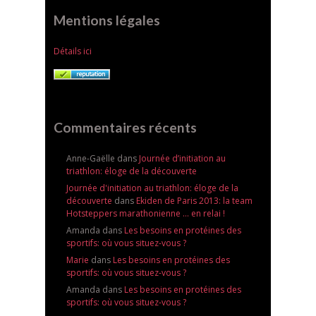
Mentions légales
Détails ici
Commentaires récents
Anne-Gaëlle
dans
Journée d’initiation au
triathlon: éloge de la découverte
Journée d'initiation au triathlon: éloge de la
découverte
dans
Ekiden de Paris 2013: la team
Hotsteppers marathonienne … en relai !
Amanda
dans
Les besoins en protéines des
sportifs: où vous situez-vous ?
Marie
dans
Les besoins en protéines des
sportifs: où vous situez-vous ?
Amanda
dans
Les besoins en protéines des
sportifs: où vous situez-vous ?