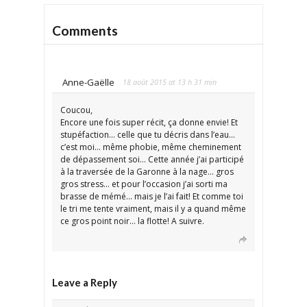
Comments
Anne-Gaëlle
18 août 2015 at 13 h 31 min
Coucou,
Encore une fois super récit, ça donne envie! Et
stupéfaction… celle que tu décris dans l’eau…
c’est moi… même phobie, même cheminement
de dépassement soi… Cette année j’ai participé
à la traversée de la Garonne à la nage… gros
gros stress… et pour l’occasion j’ai sorti ma
brasse de mémé… mais je l’ai fait! Et comme toi
le tri me tente vraiment, mais il y a quand même
ce gros point noir… la flotte! A suivre.
Leave a Reply