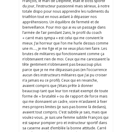
François, le mari de Delphine, était le boss sportif
du jour, l’instructeur passionné mais sérieux, à notre
totale dispo pour nous apprendre les rudiments du
triathlon tout en nous aidant à dépasser nos
appréhensions. Un équilibre de fermeté et de
bienveillance. Pour moi qui ai eu un passage dans
l’armée de l’air pendant 2ans, le profil du coach
« carré mais sympa » est celui qui me convient le
mieux. J’ai horreur que l’on me hurle dessus comme
une m…., je me fige et je ne veux plus rien faire. Les
brutes de militaires qui fonctionnaient comme ça
n’obtenaient rien de moi. Ceux qui me caressaient la
tête gentiment n’obtenaient pas beaucoup plus
parce que je ne me dépassais pas (en l’occurrence
aucun des instructeurs militaires que j’ai pu croiser
n’a jamais eu ce profil). Ceux qui en revanche,
avaient compris que j’étais prête à donner
beaucoup tant que leur ton restait exempt de toute
forme de « brutalité » ou de rapport de force mais
qui me donnaient un cadre, voire m’aidaient à fixer
mes propres limites (je suis pas bonne là dedans),
avaient tout compris. C’est subtile je sais, mais que
voulez-vous…je suis une femme subtile François qui
est sapeur pompier pro et instructeur sportif dans
sa caserne avait d’emblée la bonne attitude. Carré