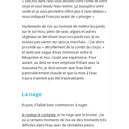
«
Une fois dans l’eau vous décollez votre combi de votre
corps et vous laissez l’eau rentrer; ça assouplira votre
combi et ça vous permettra d’être plus à l’aise dedans
»
nous indiquait François avant de « plonger ».
Hurlements de rire au moment de mettre les pieds
sur le sol mou, plein de vase, algues et autres
végétaux se dérobant sous nos pieds nus. Je ne
voulais pas savoir sur quoi je marchais …! J’ai alors
procédé au « décollement de la combi du corps »
et senti une vague d’eau s’immiscer entre le
Néoprène et moi…toute une expérience. Pour
autant, au delà ne mon emphase frôlant avec la
mauvaise foi, je dois avouer que l’eau était
particulièrement chaude et que la mise à l’eau
n’aura vraiment pas été traumatisante.
La nage
Et puis, il fallait bien commencer à nager.
Je resitue le contexte:
je ne nage que la brasse…j’ai
eu à certains moments de ma vie des moments très
difficiles dans l’eau avec de véritables peurs,