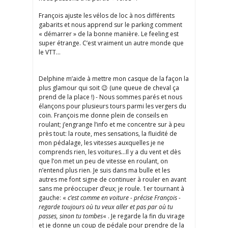
François ajuste les vélos de loc à nos différents
gabarits et nous apprend sur le parking comment
« démarrer » de la bonne manière. Le feeling est
super étrange. C’est vraiment un autre monde que
le VTT…
Delphine m’aide à mettre mon casque de la façon la
plus glamour qui soit 😉 (une queue de cheval ça
prend de la place !) - Nous sommes parés et nous
élançons pour plusieurs tours parmi les vergers du
coin. François me donne plein de conseils en
roulant; j’engrange l’info et me concentre sur à peu
près tout: la route, mes sensations, la fluidité de
mon pédalage, les vitesses auxquelles je ne
comprends rien, les voitures…Il y a du vent et dès
que l’on met un peu de vitesse en roulant, on
n’entend plus rien. Je suis dans ma bulle et les
autres me font signe de continuer à rouler en avant
sans me préoccuper d’eux; je roule. 1er tournant à
gauche: «
c’est comme en voiture - précise François -
regarde toujours où tu veux aller et pas par où tu
passes, sinon tu tombes
« . Je regarde la fin du virage
et je donne un coup de pédale pour prendre de la