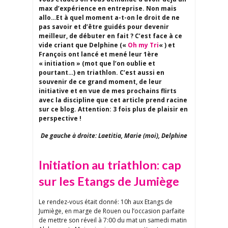
max d’expérience en entreprise. Non mais
allo…Et à quel moment a-t-on le droit de ne
pas savoir et d’être guidés pour devenir
meilleur, de débuter en fait ? C’est face à ce
vide criant que Delphine («
Oh my Tri
« ) et
François ont lancé et mené leur 1ère
« initiation » (mot que l’on oublie et
pourtant…) en triathlon. C’est aussi en
souvenir de ce grand moment, de leur
initiative et en vue de mes prochains flirts
avec la discipline que cet article prend racine
sur ce blog. Attention: 3 fois plus de plaisir en
perspective !
De gauche à droite: Laetitia, Marie (moi), Delphine
Initiation au triathlon: cap
sur les Etangs de Jumiège
Le rendez-vous était donné: 10h aux Etangs de
Jumiège, en marge de Rouen ou l’occasion parfaite
de mettre son réveil à 7:00 du mat un samedi matin