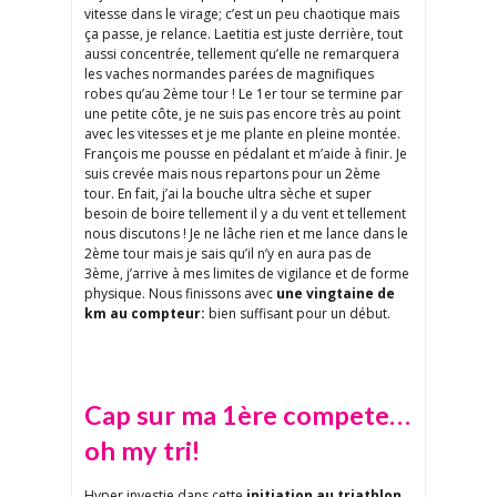
vitesse dans le virage; c’est un peu chaotique mais
ça passe, je relance. Laetitia est juste derrière, tout
aussi concentrée, tellement qu’elle ne remarquera
les vaches normandes parées de magnifiques
robes qu’au 2ème tour ! Le 1er tour se termine par
une petite côte, je ne suis pas encore très au point
avec les vitesses et je me plante en pleine montée.
François me pousse en pédalant et m’aide à finir. Je
suis crevée mais nous repartons pour un 2ème
tour. En fait, j’ai la bouche ultra sèche et super
besoin de boire tellement il y a du vent et tellement
nous discutons ! Je ne lâche rien et me lance dans le
2ème tour mais je sais qu’il n’y en aura pas de
3ème, j’arrive à mes limites de vigilance et de forme
physique. Nous finissons avec
une vingtaine de
km au compteur:
bien suffisant pour un début.
Cap sur ma 1ère compete…
oh my tri!
Hyper investie dans cette
initiation au triathlon