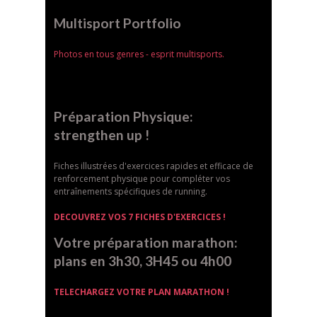
Multisport Portfolio
Photos en tous genres - esprit multisports.
Préparation Physique:
strengthen up !
Fiches illustrées d'exercices rapides et efficace de
renforcement physique pour compléter vos
entraînements spécifiques de running.
DECOUVREZ VOS 7 FICHES D'EXERCICES !
Votre préparation marathon:
plans en 3h30, 3H45 ou 4h00
TELECHARGEZ VOTRE PLAN MARATHON !