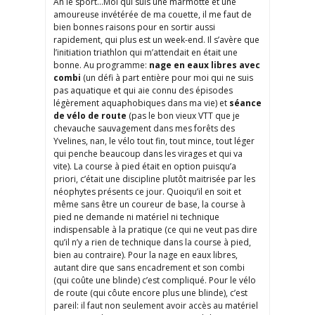
Ah le sport…Moi qui suis une marmotte et une
amoureuse invétérée de ma couette, il me faut de
bien bonnes raisons pour en sortir aussi
rapidement, qui plus est un week-end. Il s’avère que
l’initiation triathlon qui m’attendait en était une
bonne. Au programme:
nage en eaux libres avec
combi
(un défi à part entière pour moi qui ne suis
pas aquatique et qui aie connu des épisodes
légèrement aquaphobiques dans ma vie) et
séance
de vélo de route
(pas le bon vieux VTT que je
chevauche sauvagement dans mes forêts des
Yvelines, nan, le vélo tout fin, tout mince, tout léger
qui penche beaucoup dans les virages et qui va
vite). La course à pied était en option puisqu’a
priori, c’était une discipline plutôt maitrisée par les
néophytes présents ce jour. Quoiqu’il en soit et
même sans être un coureur de base, la course à
pied ne demande ni matériel ni technique
indispensable à la pratique (ce qui ne veut pas dire
qu’il n’y a rien de technique dans la course à pied,
bien au contraire). Pour la nage en eaux libres,
autant dire que sans encadrement et son combi
(qui coûte une blinde) c’est compliqué. Pour le vélo
de route (qui côute encore plus une blinde), c’est
pareil: il faut non seulement avoir accès au matériel