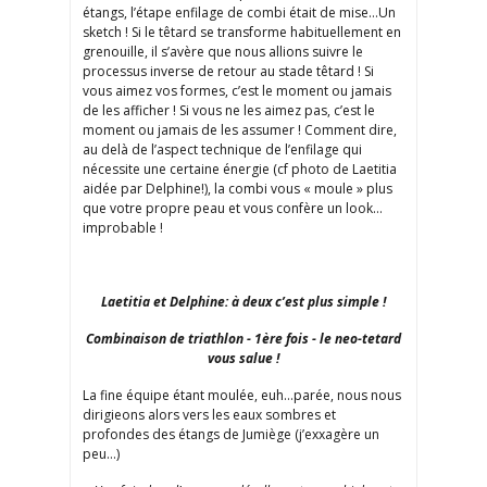
étangs, l’étape enfilage de combi était de mise…Un
sketch ! Si le têtard se transforme habituellement en
grenouille, il s’avère que nous allions suivre le
processus inverse de retour au stade têtard ! Si
vous aimez vos formes, c’est le moment ou jamais
de les afficher ! Si vous ne les aimez pas, c’est le
moment ou jamais de les assumer ! Comment dire,
au delà de l’aspect technique de l’enfilage qui
nécessite une certaine énergie (cf photo de Laetitia
aidée par Delphine!), la combi vous « moule » plus
que votre propre peau et vous confère un look…
improbable !
Laetitia et Delphine: à deux c’est plus simple !
Combinaison de triathlon - 1ère fois - le neo-tetard
vous salue !
La fine équipe étant moulée, euh…parée, nous nous
dirigieons alors vers les eaux sombres et
profondes des étangs de Jumiège (j’exxagère un
peu…)