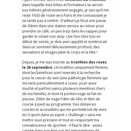
dans laquelle mes hôtes et formateurs se seront
eux mêmes généreusement engagés, je sais qu’il me
reste 1h30 de route vers Paris et me connaissant je
ne tarde pas à rentrer. D’ailleurs je ferai une pause
de 30min dans une station service au retour pour
prendre un café, un peu trop dans les vappes pour
garder le volant non stop. Une fois chez moi en
début de soirée, je dine avec appétit et sombrerait
dans un sommeil délicieusement profond, des
sensations et images plein le corps et la tête !
Depuis, je me suis inscrite au
triathlon des roses
le 26 septembre
. Un triathlon uniquement féminin,
dont les bénéfices sont reversés à la recherche
pour le cancer du sein (une pathologie féminine qui
me tient particulièrement à coeur, pour avoir
touché et parfois vaincu plusieurs membres chers
de ma famille), et dont la portion nage se fait en
piscine. 200m de nage/10km de vélo et 5km de
course à pied au programme. Des distances
courtes et accessibles qui me permettront de vivre
les 3 sport dans un esprit « challenge » sans me
mettre sous pression et tout en respectant ma
convalescence de sportive - il faut le dire - assez
cassée dans son élan par les mésaventures de