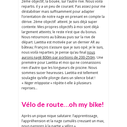
2ème objectif, la bouée, sur l’autre rive. Nous voilà
repartis. il y a un peu de courant. Pas assez pour me
déstabiliser mais suffisamment pour adapter
l’orientation de notre nage en prenant en compte la
dérive. 2ème objectif: atteint. Je suis déjà super
contente. Mes propres objectifs à moi sont déjà
largement atteints; le reste n’est que du bonus.
Nous retournons au bâteau puis sur la rive de
départ. Laetitia est motivée par un dernier AR au
bâteau; François s’assure que je suis opé; je le suis,
nous voilà reparties. Je pense qu’au final
nous
aurons nagé 800m par portions de 200-250m
. Une
première pour Laetitia et moi qui ne connaissons
rien d’autre que les longueurs de piscine. Nous
sommes suoer heureuses. Laetitia est tellement
soulagée qu’elle plonge dans un silence béat !
«
Nager m’appaise
» répète-t-elle à plusieurs
reprises…
Vélo de route…oh my bike!
Après un pique nique salutaire: l’apprentissage,
l’appréhension et la nage cumulés creusant un max,
nous passons à la partie « vélos ».