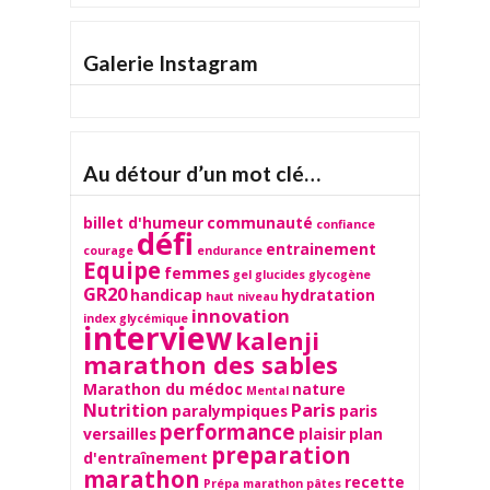
Galerie Instagram
TAP
Au détour d’un mot clé…
billet d'humeur
communauté
confiance
défi
entrainement
courage
endurance
Equipe
femmes
gel
glucides
glycogène
GR20
handicap
hydratation
haut niveau
innovation
index glycémique
interview
kalenji
marathon des sables
Marathon du médoc
nature
Mental
Nutrition
Paris
paralympiques
paris
performance
versailles
plaisir
plan
preparation
d'entraînement
marathon
recette
Prépa marathon
pâtes