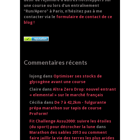
une course ou lors d'un entraînement
"Run/Apero" à Paris, n'hésitez pas à me
contacter via le
formulaire de contact de ce
blog !
Commentaires récents
lojong dans
Optimiser ses stocks de
glycogène avant une course
Claire dans
Altra Zero Drop: nouvel entrant
« elemental » sur le marché français
Cécilia dans
De 7 à 42,2km - fulgurante
prépa marathon sur tapis de course
ProForm!
Fit Challenge Assu2000: suivre les étoiles
(du sport) pour décrocher la lune
dans
Marathon des sables 2013 ou comment
faire jaillir la vie des terres les plus arides