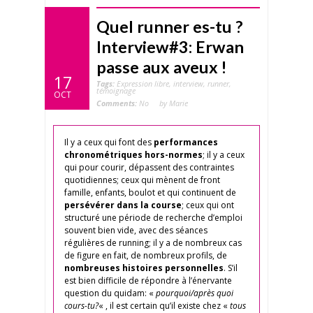
Quel runner es-tu ?
Interview#3: Erwan
passe aux aveux !
17
Tags:
Expression libre
,
interview
,
runner
,
témoignage
OCT
Comments:
No
by Marie
Il y a ceux qui font des
performances
chronométriques hors-normes
; il y a ceux
qui pour courir, dépassent des contraintes
quotidiennes; ceux qui mènent de front
famille, enfants, boulot et qui continuent de
persévérer dans la course
; ceux qui ont
structuré une période de recherche d’emploi
souvent bien vide, avec des séances
régulières de running; il y a de nombreux cas
de figure en fait, de nombreux profils, de
nombreuses histoires personnelles
. S’il
est bien difficile de répondre à l’énervante
question du quidam: «
pourquoi/après quoi
cours-tu?
« , il est certain qu’il existe chez «
tous