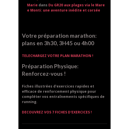
Marie
dans
Du GR20 aux plages via le Mare
e Monti: une aventure inédite et corsée
Votre préparation marathon:
plans en 3h30, 3H45 ou 4h00
TELECHARGEZ VOTRE PLAN MARATHON !
Préparation Physique:
Renforcez-vous !
Fiches illustrées d'exercices rapides et
efficace de renforcement physique pour
compléter vos entraînements spécifiques de
running.
DECOUVREZ VOS 7 FICHES D'EXERCICES !