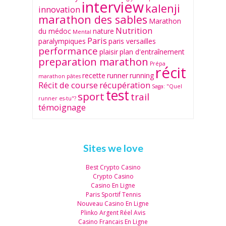
interview
kalenji
innovation
marathon des sables
Marathon
Nutrition
du médoc
nature
Mental
Paris
paralympiques
paris versailles
performance
plaisir
plan d'entraînement
preparation marathon
Prépa
récit
recette
runner
running
marathon
pâtes
Récit de course
récupération
Saga: "Quel
test
sport
trail
runner es-tu"?
témoignage
Sites we love
Best Crypto Casino
Crypto Casino
Casino En Ligne
Paris Sportif Tennis
Nouveau Casino En Ligne
Plinko Argent Réel Avis
Casino Francais En Ligne