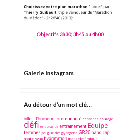
Choisissez votre plan marathon
élaboré par
Thierry Guibault
, triple vainqueur du "Marathon
du Médoc" - 2h26'40 (2013):
Objectifs 3h30; 3h45 ou 4h00
Galerie Instagram
TAP
Au détour d’un mot clé…
billet d'humeur
communauté
confiance
courage
défi
Equipe
entrainement
endurance
GR20
femmes
handicap
gel
glucides
glycogène
hydratation
haut niveau
index glycémique