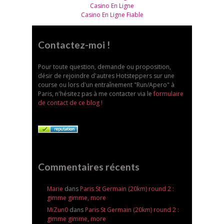
Casino En Ligne
Casino En Ligne Fiable
Contactez-moi !
Pour toute question, demande ou proposition,
désir de rejoindre d'autres Hotsteppers sur une
course ou lors d'un entraînement "Run/Apero" à
Paris, n'hésitez pas à me contacter via le
formulaire
de contact de ce blog !
Commentaires récents
Marie
dans
Paris St Germain (20km) round 2 :
gimme gimme, more
MiZun0
dans
Paris St Germain (20km) round 2 :
gimme gimme, more