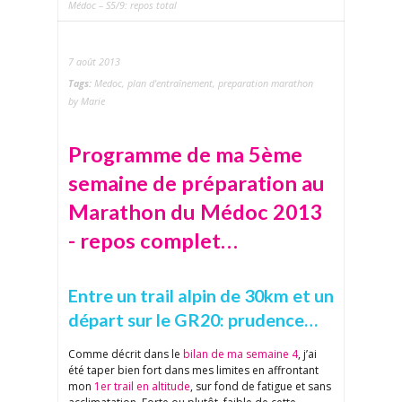
Médoc – S5/9: repos total
7 août 2013
Tags:
Medoc
,
plan d'entraînement
,
preparation marathon
by Marie
Programme de ma 5ème
semaine de préparation au
Marathon du Médoc 2013
- repos complet…
Entre un trail alpin de 30km et un
départ sur le GR20: prudence…
Comme décrit dans le
bilan de ma semaine 4
, j’ai
été taper bien fort dans mes limites en affrontant
mon
1er trail en altitude
, sur fond de fatigue et sans