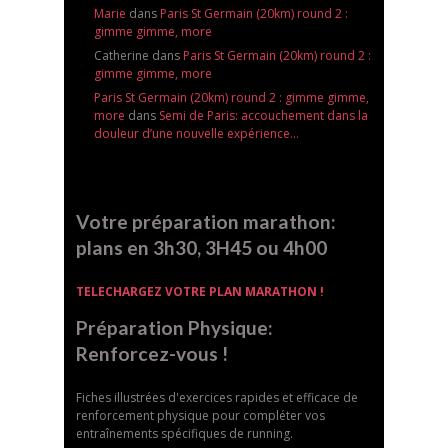
Marie
dans
Paris St Germain (20km) round 2 :
gimme gimme, more
Catherine dans
Paris St Germain (20km) round 2 :
gimme gimme, more
Paris St Germain (20km) round 2 : gimme gimme,
more
dans
Semi de Paris: accouchement dans la
douleur d’une nouvelle expérience…
Votre préparation marathon:
plans en 3h30, 3H45 ou 4h00
TELECHARGEZ VOTRE PLAN MARATHON !
Préparation Physique:
Renforcez-vous !
Fiches illustrées d'exercices rapides et efficace de
renforcement physique pour compléter vos
entraînements spécifiques de running.