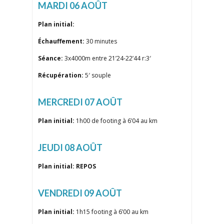
MARDI 06 AOÛT
Plan initial:
Échauffement:
30 minutes
Séance:
3x4000m entre 21’24-22’44 r:3′
Récupération:
5′ souple
MERCREDI 07 AOÛT
Plan initial:
1h00 de footing à 6’04 au km
JEUDI 08 AOÛT
Plan initial: REPOS
VENDREDI 09 AOÛT
Plan initial:
1h15 footing à 6’00 au km