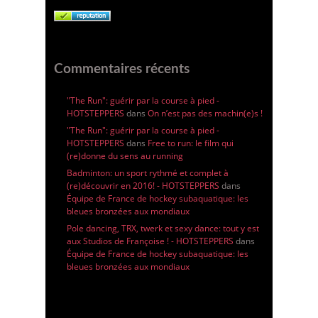
Commentaires récents
"The Run": guérir par la course à pied -
HOTSTEPPERS
dans
On n’est pas des machin(e)s !
"The Run": guérir par la course à pied -
HOTSTEPPERS
dans
Free to run: le film qui
(re)donne du sens au running
Badminton: un sport rythmé et complet à
(re)découvrir en 2016! - HOTSTEPPERS
dans
Équipe de France de hockey subaquatique: les
bleues bronzées aux mondiaux
Pole dancing, TRX, twerk et sexy dance: tout y est
aux Studios de Françoise ! - HOTSTEPPERS
dans
Équipe de France de hockey subaquatique: les
bleues bronzées aux mondiaux