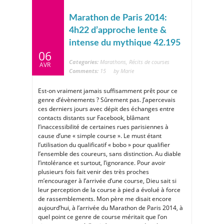
Marathon de Paris 2014:
4h22 d’approche lente &
intense du mythique 42.195
06
Categories:
Marathons
,
Récits de courses
AVR
Comments:
15
by Marie
Est-on vraiment jamais suffisamment prêt pour ce
genre d’évènements ? Sûrement pas. J’apercevais
ces derniers jours avec dépit des échanges entre
contacts distants sur Facebook, blâmant
l’inaccessibilité de certaines rues parisiennes à
cause d’une « simple course ». Le must étant
l’utilisation du qualificatif « bobo » pour qualifier
l’ensemble des coureurs, sans distinction. Au diable
l’intolérance et surtout, l’ignorance. Pour avoir
plusieurs fois fait venir des très proches
m’encourager à l’arrivée d’une course, Dieu sait si
leur perception de la course à pied a évolué à force
de rassemblements. Mon père me disait encore
aujourd’hui, à l’arrivée du Marathon de Paris 2014, à
quel point ce genre de course méritait que l’on