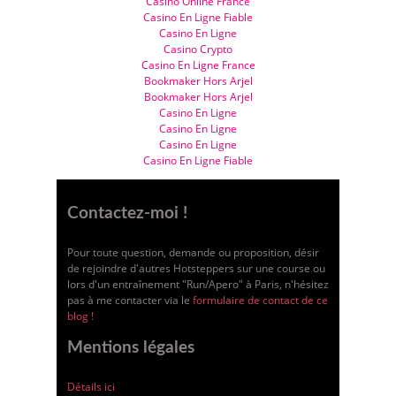
Casino Online France
Casino En Ligne Fiable
Casino En Ligne
Casino Crypto
Casino En Ligne France
Bookmaker Hors Arjel
Bookmaker Hors Arjel
Casino En Ligne
Casino En Ligne
Casino En Ligne
Casino En Ligne Fiable
Contactez-moi !
Pour toute question, demande ou proposition, désir
de rejoindre d'autres Hotsteppers sur une course ou
lors d'un entraînement "Run/Apero" à Paris, n'hésitez
pas à me contacter via le
formulaire de contact de ce
blog !
Mentions légales
Détails ici