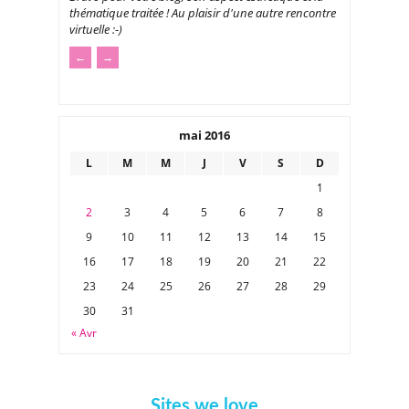
thématique traitée ! Au plaisir d'une autre rencontre
virtuelle :-)
←
→
mai 2016
L
M
M
J
V
S
D
1
2
3
4
5
6
7
8
9
10
11
12
13
14
15
16
17
18
19
20
21
22
23
24
25
26
27
28
29
30
31
« Avr
Sites we love