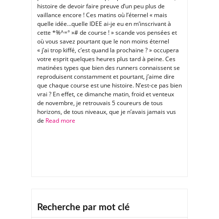
histoire de devoir faire preuve d’un peu plus de
vaillance encore ! Ces matins où l’éternel « mais
quelle idée…quelle IDEE ai-je eu en m’inscrivant à
cette *%^=° »# de course ! » scande vos pensées et
où vous savez pourtant que le non moins éternel
« j’ai trop kiffé, c’est quand la prochaine ? » occupera
votre esprit quelques heures plus tard à peine. Ces
matinées types que bien des runners connaissent se
reproduisent constamment et pourtant, j’aime dire
que chaque course est une histoire. N’est-ce pas bien
vrai ? En effet, ce dimanche matin, froid et venteux
de novembre, je retrouvais 5 coureurs de tous
horizons, de tous niveaux, que je n’avais jamais vus
de
Read more
Recherche par mot clé