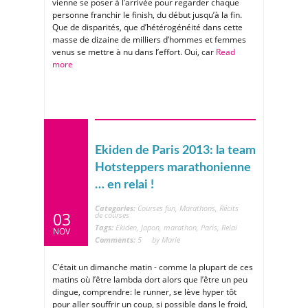
vienne se poser à l’arrivée pour regarder chaque
personne franchir le finish, du début jusqu’à la fin.
Que de disparités, que d’hétérogénéité dans cette
masse de dizaine de milliers d’hommes et femmes
venus se mettre à nu dans l’effort. Oui, car
Read
more
Ekiden de Paris 2013: la team
Hotsteppers marathonienne
… en relai !
Categories:
Courses fun
,
Marathons
,
Récits
03
de courses
Tags:
Ekiden
,
Japon
,
marathon
,
Paris
,
Relai
NOV
Comments:
5
by Marie
C’était un dimanche matin - comme la plupart de ces
matins où l’être lambda dort alors que l’être un peu
dingue, comprendre: le runner, se lève hyper tôt
pour aller souffrir un coup, si possible dans le froid,