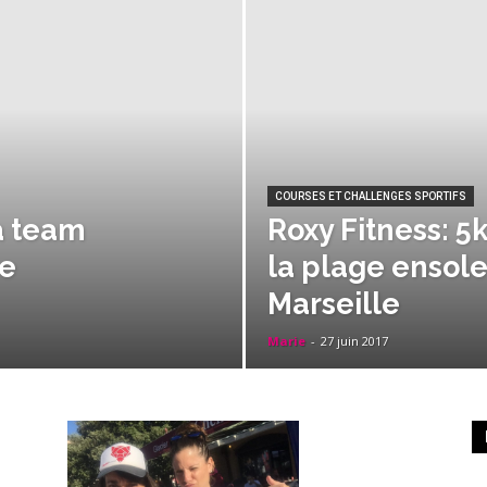
COURSES ET CHALLENGES SPORTIFS
a team
Roxy Fitness: 5k
pe
la plage ensole
Marseille
Marie
-
27 juin 2017