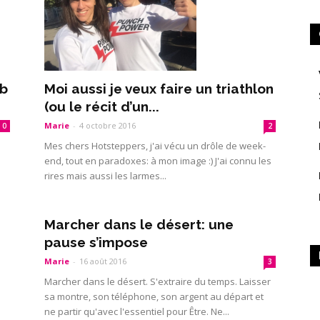
ib
Moi aussi je veux faire un triathlon
(ou le récit d’un...
Marie
-
4 octobre 2016
0
2
Mes chers Hotsteppers, j'ai vécu un drôle de week-
end, tout en paradoxes: à mon image :) J'ai connu les
rires mais aussi les larmes...
Marcher dans le désert: une
pause s’impose
Marie
-
16 août 2016
3
Marcher dans le désert. S'extraire du temps. Laisser
sa montre, son téléphone, son argent au départ et
ne partir qu'avec l'essentiel pour Être. Ne...