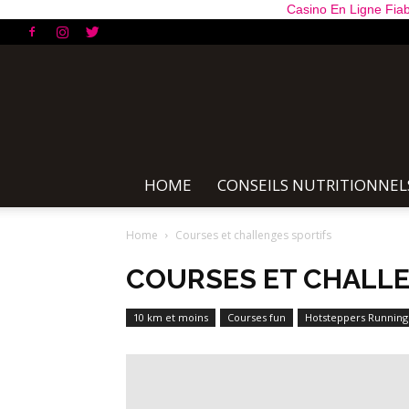
Casino En Ligne Fiab
HOME
CONSEILS NUTRITIONNEL
Home
Courses et challenges sportifs
COURSES ET CHALLE
10 km et moins
Courses fun
Hotsteppers Running