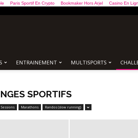
le
Paris Sportif En Crypto
Bookmaker Hors Arjel
Casino En Lig
HOTSTEPPERS
S
ENTRAINEMENT
MULTISPORTS
CHALL
NGES SPORTIFS
 Sessions
Marathons
Randos (slow running)