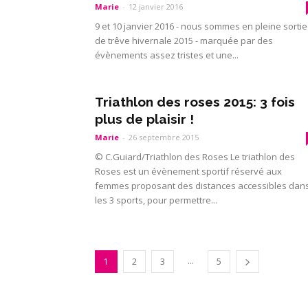
Marie
-
12 janvier 2016
9 et 10 janvier 2016 - nous sommes en pleine sortie
de trêve hivernale 2015 - marquée par des
évènements assez tristes et une...
Triathlon des roses 2015: 3 fois
plus de plaisir !
Marie
-
26 septembre 2015
© C.Guiard/Triathlon des Roses Le triathlon des
Roses est un évènement sportif réservé aux
femmes proposant des distances accessibles dan
les 3 sports, pour permettre...
...
1
2
3
5