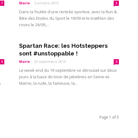
Marie
-
5 octobre 2015
7
3
Dans la foulée d'une rentrée sportive, avec la Run &
Bike des Etoiles du Sport le 19/09 et le triathlon des
roses le 26/09,...
Spartan Race: les Hotsteppers
sont #unstoppable !
Marie
-
23 septembre 2015
4
0
Le week-end du 19 septembre se déroulait sur deux
jours à la base de loisir de Jabelines en Seine-et-
s
Marne, la rude, la fameuse, la...
Page 1 of 5