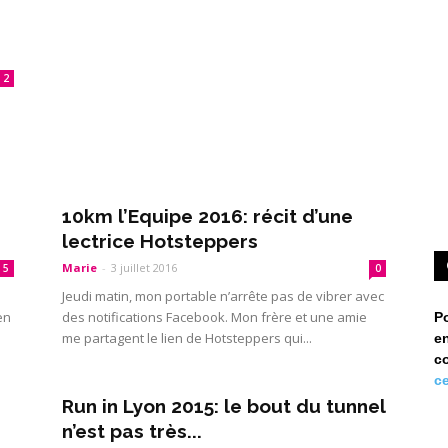
2
e
10km l’Equipe 2016: récit d’une
lectrice Hotsteppers
Marie
-
3 juillet 2016
5
0
Jeudi matin, mon portable n’arrête pas de vibrer avec
en
des notifications Facebook. Mon frère et une amie
P
me partagent le lien de Hotsteppers qui...
en
c
ce
Run in Lyon 2015: le bout du tunnel
n’est pas très...