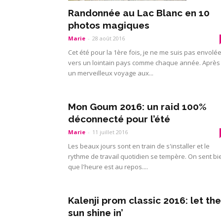
Randonnée au Lac Blanc en 10
photos magiques
Marie
-
28 août 2016
Cet été pour la 1ère fois, je ne me suis pas envolé
vers un lointain pays comme chaque année. Après
un merveilleux voyage aux...
Mon Goum 2016: un raid 100%
déconnecté pour l’été
Marie
-
11 juillet 2016
Les beaux jours sont en train de s'installer et le
rythme de travail quotidien se tempère. On sent bi
que l'heure est au repos....
Kalenji prom classic 2016: let the
sun shine in’