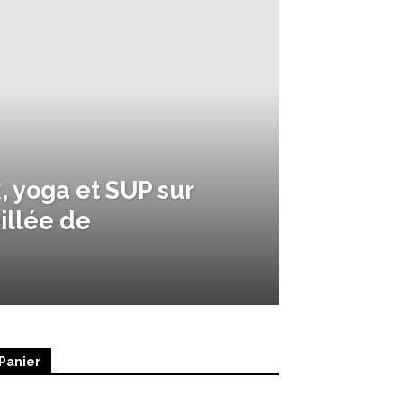
, yoga et SUP sur
illée de
Panier