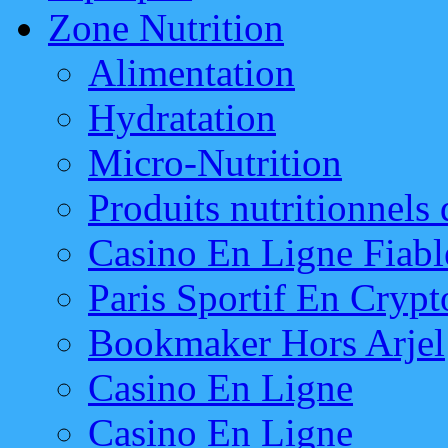
Zone Nutrition
Alimentation
Hydratation
Micro-Nutrition
Produits nutritionnels
Casino En Ligne Fiabl
Paris Sportif En Crypt
Bookmaker Hors Arjel
Casino En Ligne
Casino En Ligne