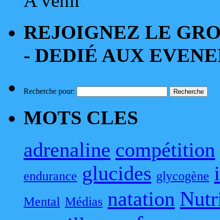
A venir
REJOIGNEZ LE GRO
- DEDIÉ AUX EVEN
Recherche pour:
MOTS CLES
adrenaline
compétition
glucides
endurance
glycogène
natation
Nutr
Mental
Médias