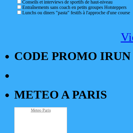
Conseils et interviews de sportifs de haut-niveau
Entraînements sans coach en petits groupes Hotsteppers
Lunchs ou diners "pasta" festifs à l'approche d'une course
Vi
CODE PROMO IRUN 
METEO A PARIS
Meteo Paris