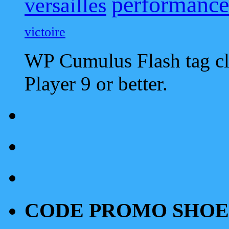
performance
versailles
victoire
WP Cumulus Flash tag c
Player 9 or better.
CODE PROMO SHOE