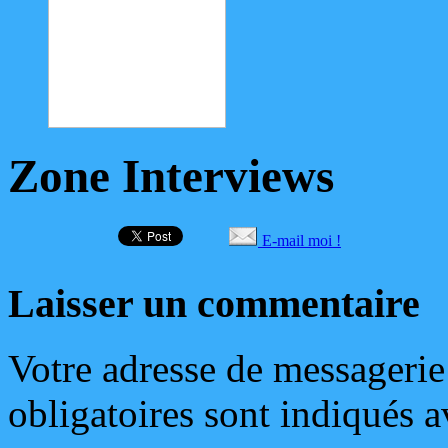
Zone Interviews
E-mail moi !
Laisser un commentaire
Votre adresse de messagerie
obligatoires sont indiqués 