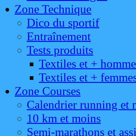
Zone Technique
Dico du sportif
Entraînement
Tests produits
Textiles et + homme
Textiles et + femme
Zone Courses
Calendrier running et 
10 km et moins
Semi-marathons et ass